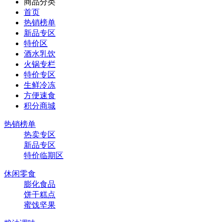
商品分类
首页
热销榜单
新品专区
特价区
酒水乳饮
火锅专栏
特价专区
生鲜冷冻
方便速食
积分商城
热销榜单
热卖专区
新品专区
特价临期区
休闲零食
膨化食品
饼干糕点
蜜饯坚果