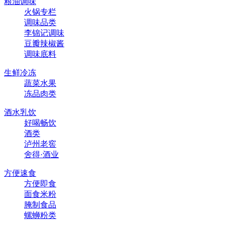
粮油调味
火锅专栏
调味品类
李锦记调味
豆瓣辣椒酱
调味底料
生鲜冷冻
蔬菜水果
冻品肉类
酒水乳饮
好喝畅饮
酒类
泸州老窖
舍得·酒业
方便速食
方便即食
面食米粉
腌制食品
螺蛳粉类