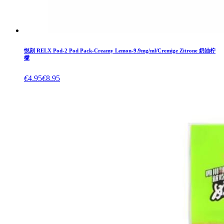
悦刻 RELX Pod-2 Pod Pack-Creamy Lemon-9.9mg/ml/Cremige Zitrone 奶油柠
檬
€
4.95
€
8.95