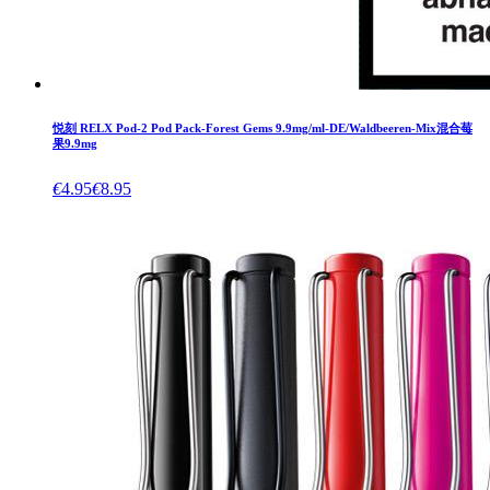
悦刻 RELX Pod-2 Pod Pack-Forest Gems 9.9mg/ml-DE/Waldbeeren-Mix混合莓
果9.9mg
€
4.95
€
8.95