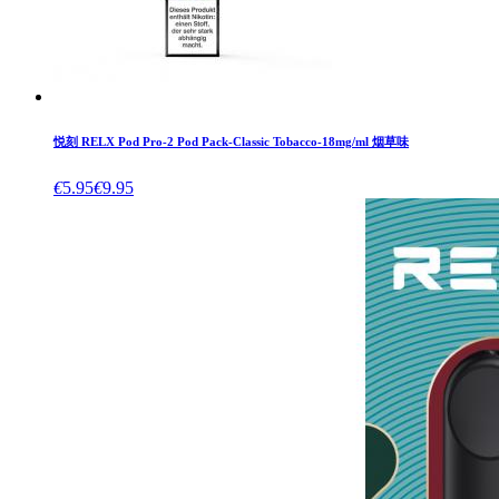
悦刻 RELX Pod Pro-2 Pod Pack-Classic Tobacco-18mg/ml 烟草味
€
5.95
€
9.95