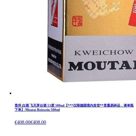
贵州 白酒 飞天茅台酒 53度 500ml【***仅限德国境内发货**贵重易碎品，请单瓶
下单】/Moutai Reiswein 500ml
€
408.00
€
408.00