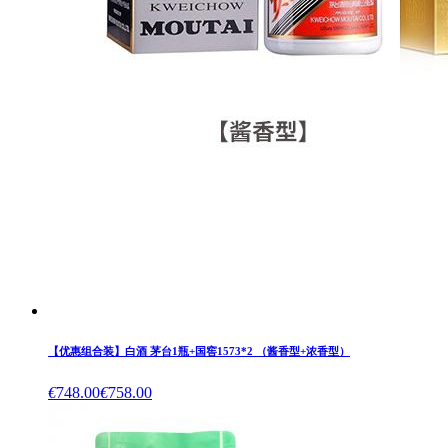
【优惠组合装】白酒 茅台1瓶+国窖1573*2 （酱香型+浓香型）
€
748.00
€
758.00