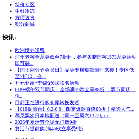
特价专区
生鲜冷冻
方便速食
积分商城
快讯:
欧洲境外运费
泸州老窖全系类低至7折起，参与买赠国窖1573系类活动
即可获...
【国王湖分仓会员日】品类专属爆款限时来袭！专区低
至5折起，会...
开元亚超*李锦记618联名活动
618+端午双节同庆」全场满59欧立享88折！ 双节同庆，
优...
目前正在进行多仓库转换发货
【618提前购】6.2-6.8「限定爆款直降88折！精选人气...
慕尼黑次日本地配送（周一至周六13-19点）
2026年复活节全场无门槛9折
复活节提前购-满45欧立享受9折