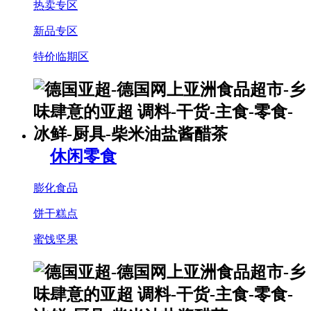
热卖专区
新品专区
特价临期区
休闲零食
膨化食品
饼干糕点
蜜饯坚果