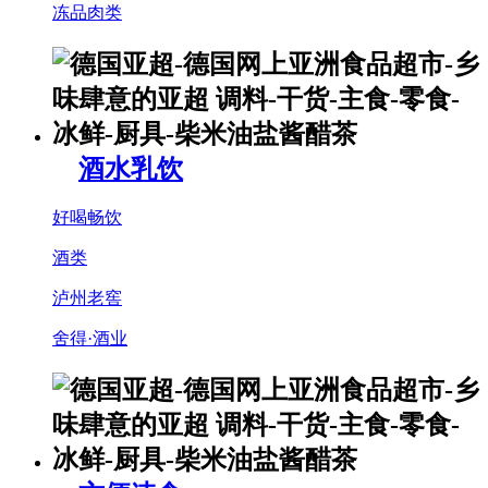
冻品肉类
酒水乳饮
好喝畅饮
酒类
泸州老窖
舍得·酒业