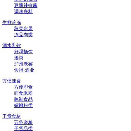
豆瓣辣椒酱
调味底料
生鲜冷冻
蔬菜水果
冻品肉类
酒水乳饮
好喝畅饮
酒类
泸州老窖
舍得·酒业
方便速食
方便即食
面食米粉
腌制食品
螺蛳粉类
干货食材
五谷杂粮
干货品类