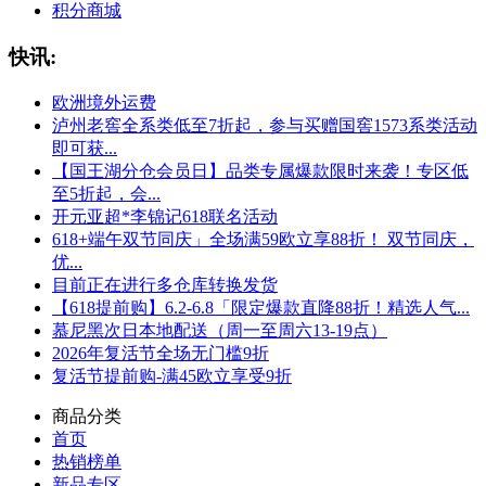
积分商城
快讯:
欧洲境外运费
泸州老窖全系类低至7折起，参与买赠国窖1573系类活动
即可获...
【国王湖分仓会员日】品类专属爆款限时来袭！专区低
至5折起，会...
开元亚超*李锦记618联名活动
618+端午双节同庆」全场满59欧立享88折！ 双节同庆，
优...
目前正在进行多仓库转换发货
【618提前购】6.2-6.8「限定爆款直降88折！精选人气...
慕尼黑次日本地配送（周一至周六13-19点）
2026年复活节全场无门槛9折
复活节提前购-满45欧立享受9折
商品分类
首页
热销榜单
新品专区