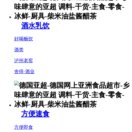
酒水乳饮
好喝畅饮
酒类
泸州老窖
舍得·酒业
方便速食
方便即食