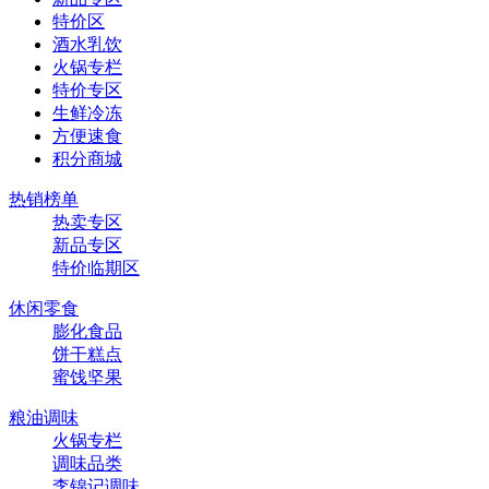
特价区
酒水乳饮
火锅专栏
特价专区
生鲜冷冻
方便速食
积分商城
热销榜单
热卖专区
新品专区
特价临期区
休闲零食
膨化食品
饼干糕点
蜜饯坚果
粮油调味
火锅专栏
调味品类
李锦记调味