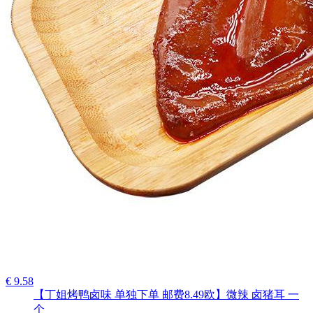
€ 9.58
【丁姐烤鸭卤味 单独下单 邮费8.49欧】微辣 卤猪耳 一
个