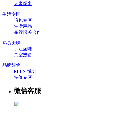
大米糯米
生活专区
箱包专区
生活用品
品牌报关合作
熟食美味
丁姐卤味
真空熟食
品牌好物
RELX 悦刻
特价专区
微信客服