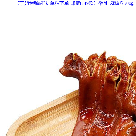
【丁姐烤鸭卤味 单独下单 邮费8.49欧】微辣 卤鸡爪500g