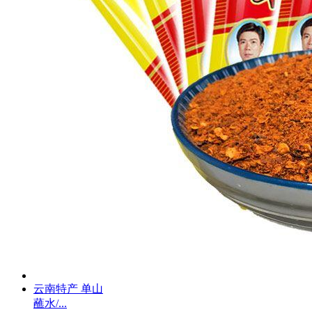
云南特产 单山
蘸水/...