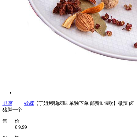
分享
收藏
【丁姐烤鸭卤味 单独下单 邮费8.49欧】微辣 卤
猪脚一个
售 价
€ 9.99