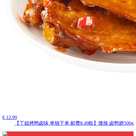
€ 12.99
【丁姐烤鸭卤味 单独下单 邮费8.49欧】微辣 卤鸭翅500g