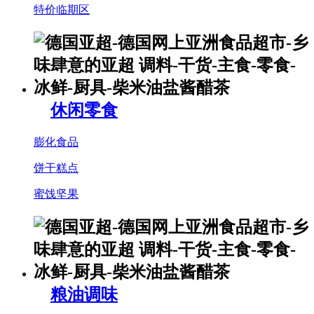
特价临期区
休闲零食
膨化食品
饼干糕点
蜜饯坚果
粮油调味