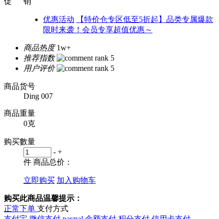
促 销
优惠活动
【特价仓专区低至5折起】品类专属爆款
限时来袭！会员专享超值优惠～
商品热度
1w+
推荐指数
用户评价
商品货号
Ding 007
商品重量
0克
购买數量
-
+
件
商品总价：
立即购买
加入购物车
购买此商品温馨提示：
正常下单
支付方式
支付宝
微信支付
paypal
余额支付
积分支付
信用卡支付