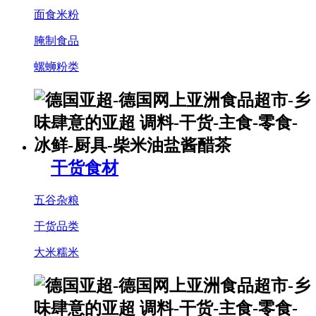
面食米粉
腌制食品
螺蛳粉类
干货食材
五谷杂粮
干货品类
大米糯米