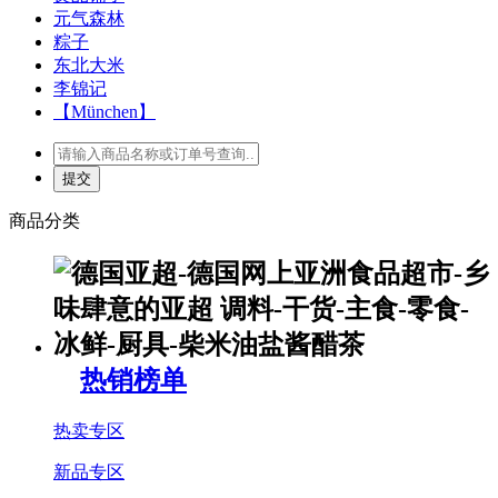
元气森林
粽子
东北大米
李锦记
【München】
商品分类
热销榜单
热卖专区
新品专区