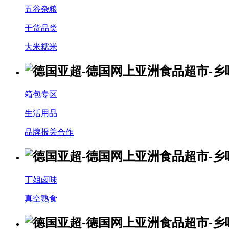
五谷杂粮
干货品类
大米糯米
箱包专区
生活用品
品牌报关合作
丁姐卤味
真空熟食