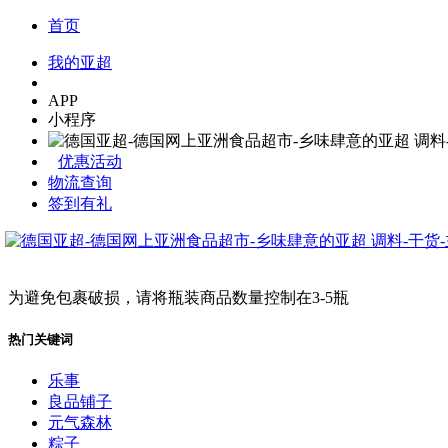
首页
我的亚超
APP
小程序
优惠活动
物流查询
签到有礼
为避免包裹破损，请将瓶装商品数量控制在3-5瓶
热门关键词
乐事
良品铺子
元气森林
粽子