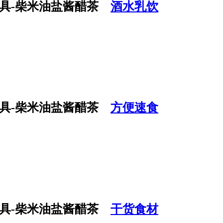
酒水乳饮
方便速食
干货食材