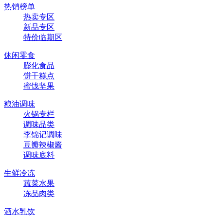
热销榜单
热卖专区
新品专区
特价临期区
休闲零食
膨化食品
饼干糕点
蜜饯坚果
粮油调味
火锅专栏
调味品类
李锦记调味
豆瓣辣椒酱
调味底料
生鲜冷冻
蔬菜水果
冻品肉类
酒水乳饮