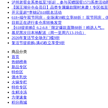
泸州老窖全系类低至7折起，参与买赠国窖1573系类活动即可
【国王湖分仓会员日】品类专属爆款限时来袭！专区低至5折
开元亚超*李锦记618联名活动
618+端午双节同庆」全场满59欧立享88折！ 双节同庆，优.
目前正在进行多仓库转换发货
【618提前购】6.2-6.8「限定爆款直降88折！精选人气...
慕尼黑次日本地配送（周一至周六13-19点）
2026年复活节全场无门槛9折
复活节提前购-满45欧立享受9折
商品分类
首页
热销榜单
新品专区
特价区
酒水乳饮
火锅专栏
特价专区
生鲜冷冻
方便速食
积分商城