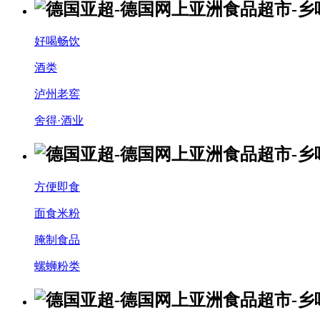
好喝畅饮
酒类
泸州老窖
舍得·酒业
方便即食
面食米粉
腌制食品
螺蛳粉类