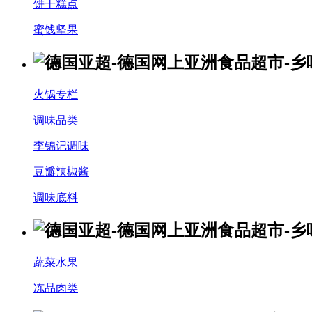
饼干糕点
蜜饯坚果
火锅专栏
调味品类
李锦记调味
豆瓣辣椒酱
调味底料
蔬菜水果
冻品肉类