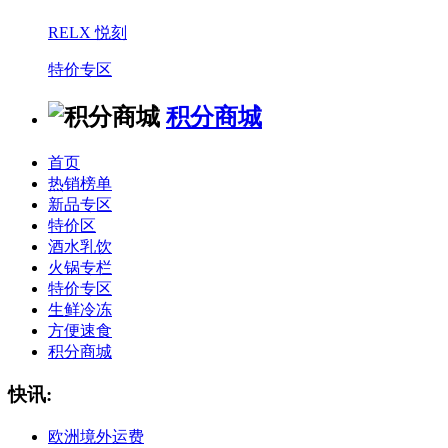
RELX 悦刻
特价专区
积分商城
首页
热销榜单
新品专区
特价区
酒水乳饮
火锅专栏
特价专区
生鲜冷冻
方便速食
积分商城
快讯:
欧洲境外运费