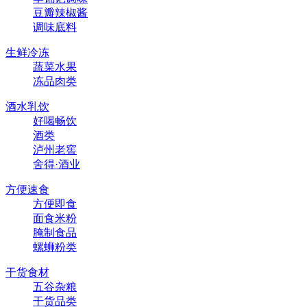
豆瓣辣椒酱
调味底料
生鲜冷冻
蔬菜水果
冻品肉类
酒水乳饮
好喝畅饮
酒类
泸州老窖
舍得·酒业
方便速食
方便即食
面食米粉
腌制食品
螺蛳粉类
干货食材
五谷杂粮
干货品类