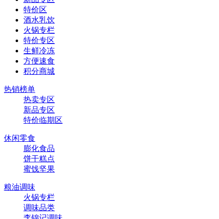
特价区
酒水乳饮
火锅专栏
特价专区
生鲜冷冻
方便速食
积分商城
热销榜单
热卖专区
新品专区
特价临期区
休闲零食
膨化食品
饼干糕点
蜜饯坚果
粮油调味
火锅专栏
调味品类
李锦记调味