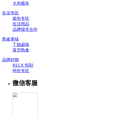
大米糯米
生活专区
箱包专区
生活用品
品牌报关合作
熟食美味
丁姐卤味
真空熟食
品牌好物
RELX 悦刻
特价专区
微信客服