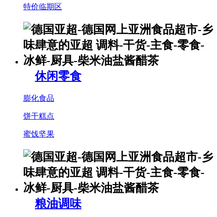
特价临期区
休闲零食
膨化食品
饼干糕点
蜜饯坚果
粮油调味