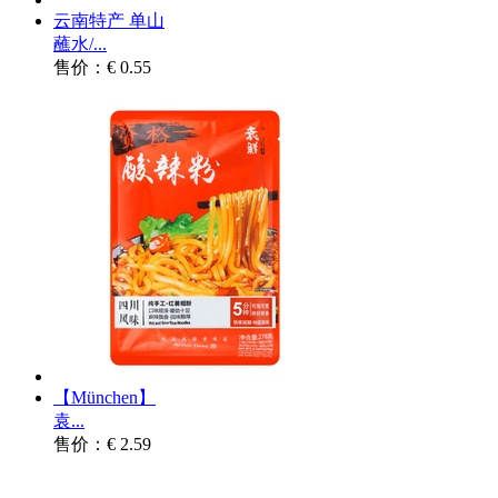
云南特产 单山
蘸水/...
售价：€ 0.55
【München】
袁...
售价：€ 2.59