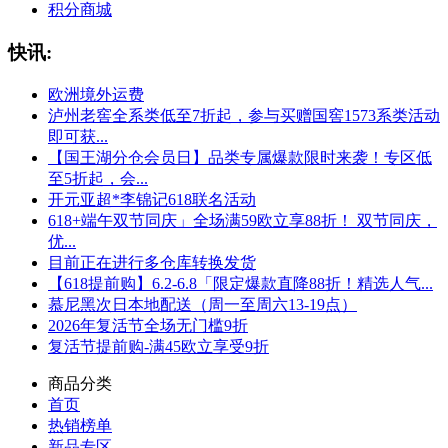
积分商城
快讯:
欧洲境外运费
泸州老窖全系类低至7折起，参与买赠国窖1573系类活动
即可获...
【国王湖分仓会员日】品类专属爆款限时来袭！专区低
至5折起，会...
开元亚超*李锦记618联名活动
618+端午双节同庆」全场满59欧立享88折！ 双节同庆，
优...
目前正在进行多仓库转换发货
【618提前购】6.2-6.8「限定爆款直降88折！精选人气...
慕尼黑次日本地配送（周一至周六13-19点）
2026年复活节全场无门槛9折
复活节提前购-满45欧立享受9折
商品分类
首页
热销榜单
新品专区