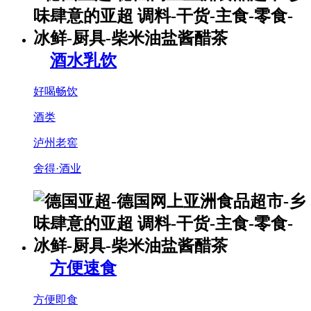
酒水乳饮
好喝畅饮
酒类
泸州老窖
舍得·酒业
方便速食
方便即食