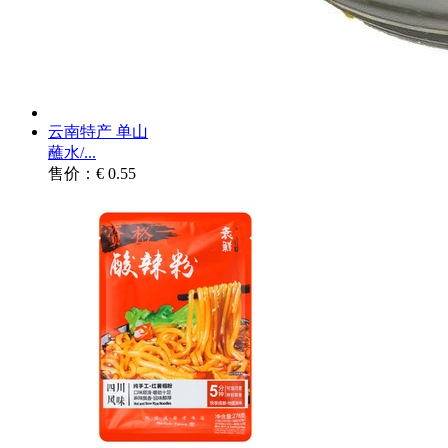
云南特产 单山
蘸水/...
售价：€ 0.55