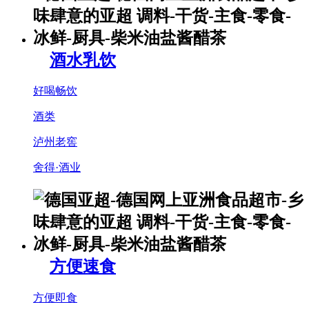
酒水乳饮
好喝畅饮
酒类
泸州老窖
舍得·酒业
方便速食
方便即食