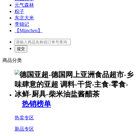
元气森林
粽子
东北大米
李锦记
【München】
商品分类
热销榜单
热卖专区
新品专区