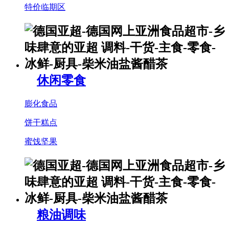
特价临期区
休闲零食
膨化食品
饼干糕点
蜜饯坚果
粮油调味