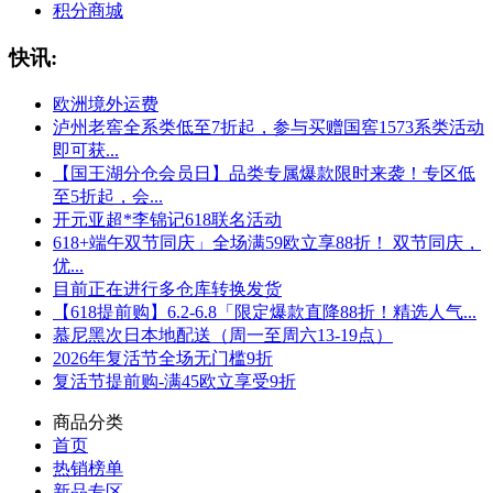
积分商城
快讯:
欧洲境外运费
泸州老窖全系类低至7折起，参与买赠国窖1573系类活动
即可获...
【国王湖分仓会员日】品类专属爆款限时来袭！专区低
至5折起，会...
开元亚超*李锦记618联名活动
618+端午双节同庆」全场满59欧立享88折！ 双节同庆，
优...
目前正在进行多仓库转换发货
【618提前购】6.2-6.8「限定爆款直降88折！精选人气...
慕尼黑次日本地配送（周一至周六13-19点）
2026年复活节全场无门槛9折
复活节提前购-满45欧立享受9折
商品分类
首页
热销榜单
新品专区