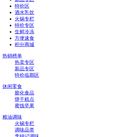
特价区
酒水乳饮
火锅专栏
特价专区
生鲜冷冻
方便速食
积分商城
热销榜单
热卖专区
新品专区
特价临期区
休闲零食
膨化食品
饼干糕点
蜜饯坚果
粮油调味
火锅专栏
调味品类
李锦记调味