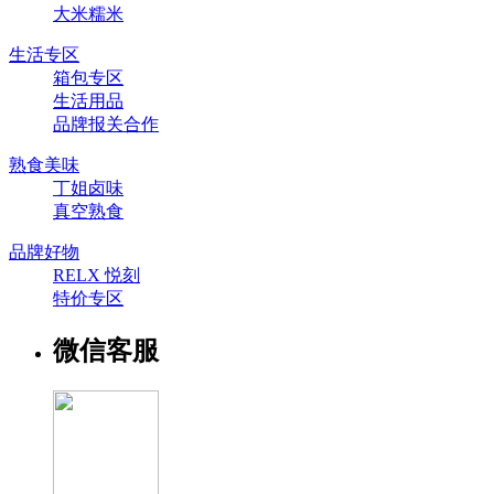
大米糯米
生活专区
箱包专区
生活用品
品牌报关合作
熟食美味
丁姐卤味
真空熟食
品牌好物
RELX 悦刻
特价专区
微信客服