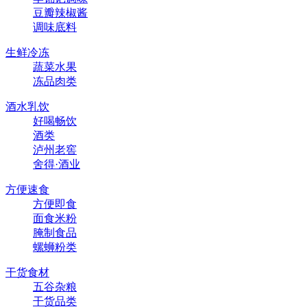
豆瓣辣椒酱
调味底料
生鲜冷冻
蔬菜水果
冻品肉类
酒水乳饮
好喝畅饮
酒类
泸州老窖
舍得·酒业
方便速食
方便即食
面食米粉
腌制食品
螺蛳粉类
干货食材
五谷杂粮
干货品类