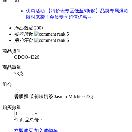
优惠活动
【特价仓专区低至5折起】品类专属爆款
限时来袭！会员专享超值优惠～
商品热度
200+
推荐指数
用户评价
商品货号
ODOO-4326
商品重量
73克
组合
香飘飘 茉莉味奶茶 Jasmin-Milchtee 73g
购买數量
-
+
件
商品总价：
立即购买
加入购物车