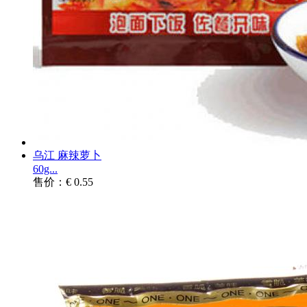
乌江 麻辣萝卜
60g...
售价：€ 0.55