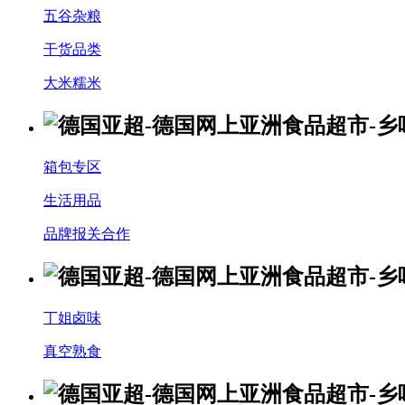
五谷杂粮
干货品类
大米糯米
箱包专区
生活用品
品牌报关合作
丁姐卤味
真空熟食