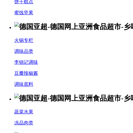
饼干糕点
蜜饯坚果
火锅专栏
调味品类
李锦记调味
豆瓣辣椒酱
调味底料
蔬菜水果
冻品肉类