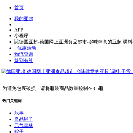
首页
我的亚超
APP
小程序
优惠活动
物流查询
签到有礼
为避免包裹破损，请将瓶装商品数量控制在3-5瓶
热门关键词
乐事
良品铺子
元气森林
粽子