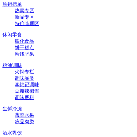
热销榜单
热卖专区
新品专区
特价临期区
休闲零食
膨化食品
饼干糕点
蜜饯坚果
粮油调味
火锅专栏
调味品类
李锦记调味
豆瓣辣椒酱
调味底料
生鲜冷冻
蔬菜水果
冻品肉类
酒水乳饮