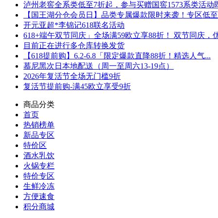
泸州老窖全系类低至7折起，参与买赠国窖1573系类活动即可
【国王湖分仓会员日】品类专属爆款限时来袭！专区低至5折
开元亚超*李锦记618联名活动
618+端午双节同庆」全场满59欧立享88折！ 双节同庆，优.
目前正在进行多仓库转换发货
【618提前购】6.2-6.8「限定爆款直降88折！精选人气...
慕尼黑次日本地配送（周一至周六13-19点）
2026年复活节全场无门槛9折
复活节提前购-满45欧立享受9折
商品分类
首页
热销榜单
新品专区
特价区
酒水乳饮
火锅专栏
特价专区
生鲜冷冻
方便速食
积分商城