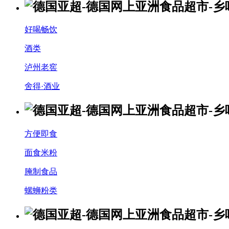
好喝畅饮
酒类
泸州老窖
舍得·酒业
方便即食
面食米粉
腌制食品
螺蛳粉类