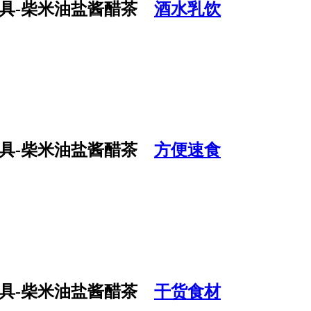
酒水乳饮
方便速食
干货食材