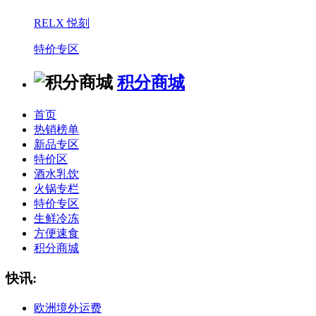
RELX 悦刻
特价专区
积分商城
首页
热销榜单
新品专区
特价区
酒水乳饮
火锅专栏
特价专区
生鲜冷冻
方便速食
积分商城
快讯:
欧洲境外运费