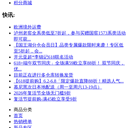
积分商城
快讯:
欧洲境外运费
泸州老窖全系类低至7折起，参与买赠国窖1573系类活动
即可获...
【国王湖分仓会员日】品类专属爆款限时来袭！专区低
至5折起，会...
开元亚超*李锦记618联名活动
618+端午双节同庆」全场满59欧立享88折！ 双节同庆，
优...
目前正在进行多仓库转换发货
【618提前购】6.2-6.8「限定爆款直降88折！精选人气...
慕尼黑次日本地配送（周一至周六13-19点）
2026年复活节全场无门槛9折
复活节提前购-满45欧立享受9折
商品分类
首页
热销榜单
新品专区