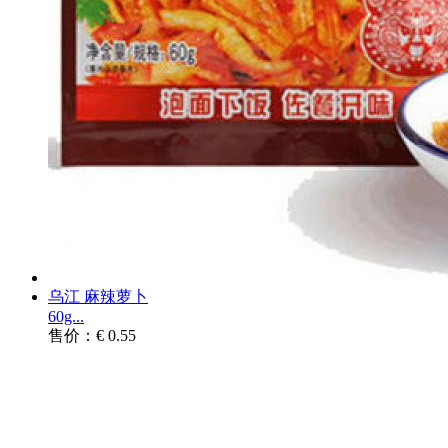
乌江 麻辣萝卜
60g...
售价：€ 0.55