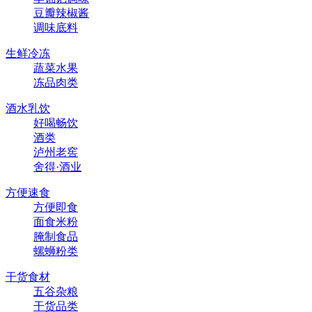
豆瓣辣椒酱
调味底料
生鲜冷冻
蔬菜水果
冻品肉类
酒水乳饮
好喝畅饮
酒类
泸州老窖
舍得·酒业
方便速食
方便即食
面食米粉
腌制食品
螺蛳粉类
干货食材
五谷杂粮
干货品类