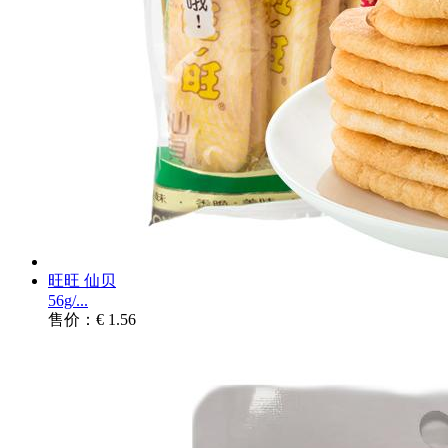
旺旺 仙贝
56g/...
售价：€ 1.56