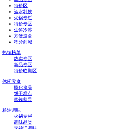
特价区
酒水乳饮
火锅专栏
特价专区
生鲜冷冻
方便速食
积分商城
热销榜单
热卖专区
新品专区
特价临期区
休闲零食
膨化食品
饼干糕点
蜜饯坚果
粮油调味
火锅专栏
调味品类
李锦记调味