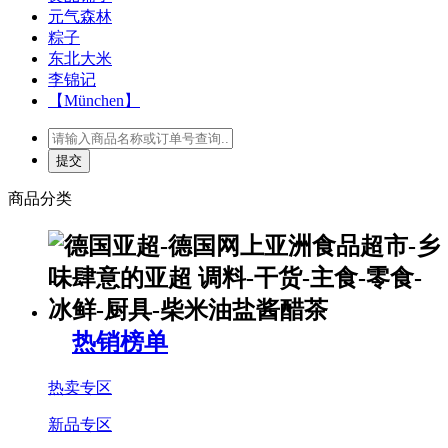
元气森林
粽子
东北大米
李锦记
【München】
商品分类
热销榜单
热卖专区
新品专区