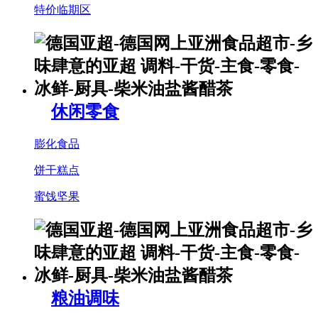
特价临期区
休闲零食
膨化食品
饼干糕点
蜜饯坚果
粮油调味