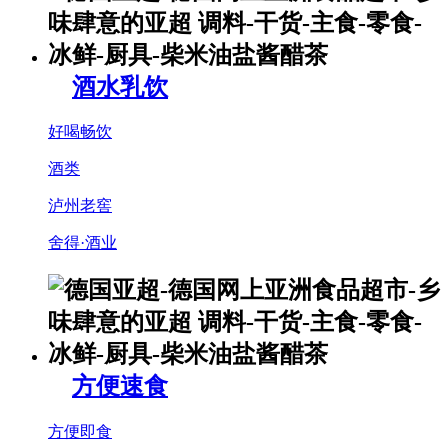
酒水乳饮
好喝畅饮
酒类
泸州老窖
舍得·酒业
方便速食
方便即食