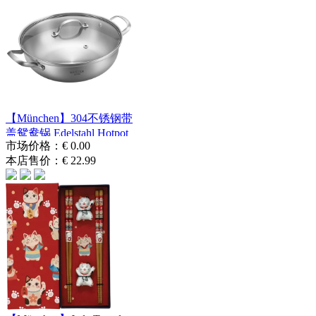
【München】304不锈钢带
盖鸳鸯锅 Edelstahl Hotpot
市场价格：
€ 0.00
mi...
本店售价：
€ 22.99