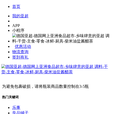
首页
我的亚超
APP
小程序
优惠活动
物流查询
签到有礼
为避免包裹破损，请将瓶装商品数量控制在3-5瓶
热门关键词
乐事
良品铺子