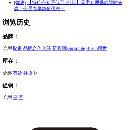
[优惠]
【特价仓专区低至5折起】品类专属爆款限时来
袭！会员专享超值优惠～
浏览历史
品牌：
全部
胶带
品牌合作入驻
新秀丽Samsonite
Bosch博世
库存：
全部
有货
补货中
促销：
全部
是
否