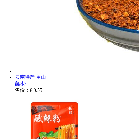
云南特产 单山
蘸水/...
售价：€ 0.55