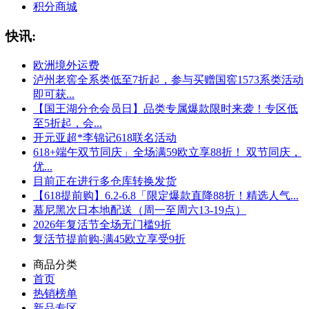
积分商城
快讯:
欧洲境外运费
泸州老窖全系类低至7折起，参与买赠国窖1573系类活动
即可获...
【国王湖分仓会员日】品类专属爆款限时来袭！专区低
至5折起，会...
开元亚超*李锦记618联名活动
618+端午双节同庆」全场满59欧立享88折！ 双节同庆，
优...
目前正在进行多仓库转换发货
【618提前购】6.2-6.8「限定爆款直降88折！精选人气...
慕尼黑次日本地配送（周一至周六13-19点）
2026年复活节全场无门槛9折
复活节提前购-满45欧立享受9折
商品分类
首页
热销榜单
新品专区