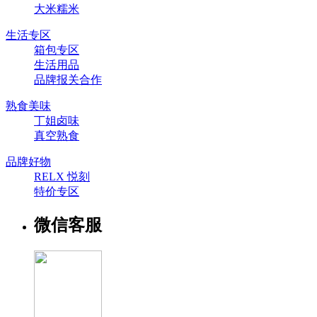
大米糯米
生活专区
箱包专区
生活用品
品牌报关合作
熟食美味
丁姐卤味
真空熟食
品牌好物
RELX 悦刻
特价专区
微信客服