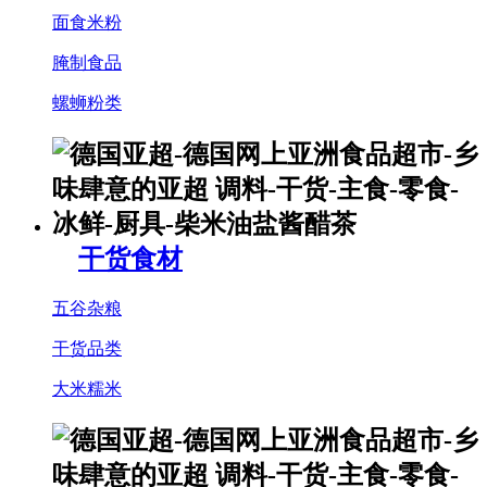
面食米粉
腌制食品
螺蛳粉类
干货食材
五谷杂粮
干货品类
大米糯米