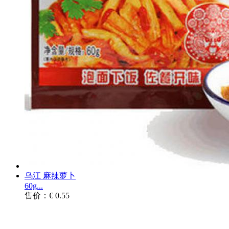
乌江 麻辣萝卜
60g...
售价：€ 0.55