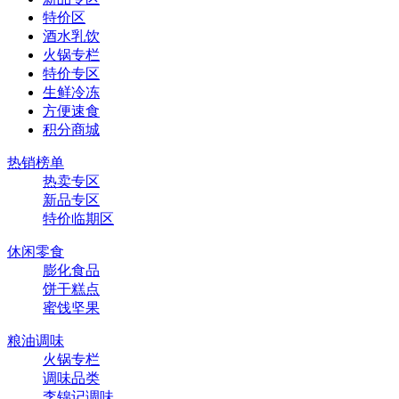
特价区
酒水乳饮
火锅专栏
特价专区
生鲜冷冻
方便速食
积分商城
热销榜单
热卖专区
新品专区
特价临期区
休闲零食
膨化食品
饼干糕点
蜜饯坚果
粮油调味
火锅专栏
调味品类
李锦记调味