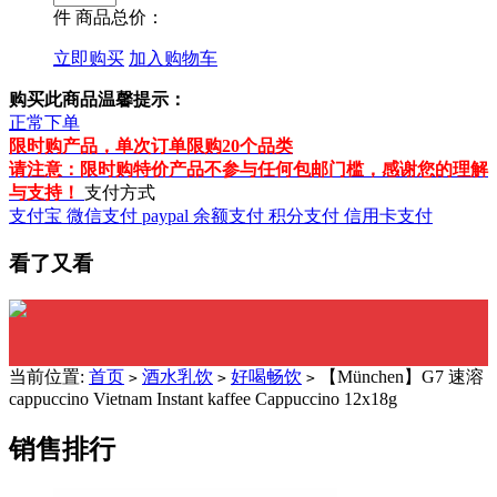
件
商品总价：
立即购买
加入购物车
购买此商品温馨提示：
正常下单
限时购产品，单次订单限购20个品类
请注意：限时购特价产品不参与任何包邮门槛，感谢您的理解
与支持！
支付方式
支付宝
微信支付
paypal
余额支付
积分支付
信用卡支付
看了又看
当前位置:
首页
酒水乳饮
好喝畅饮
【München】G7 速溶
>
>
>
cappuccino Vietnam Instant kaffee Cappuccino 12x18g
销售排行