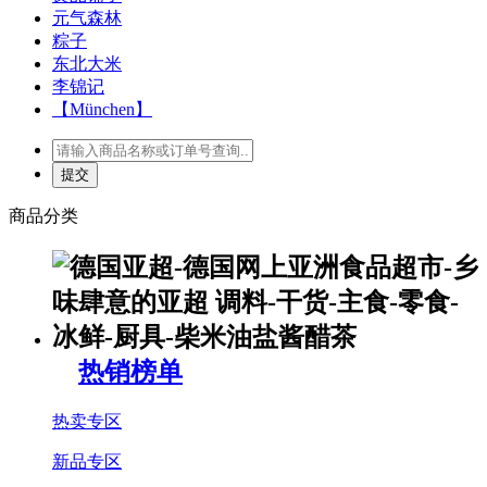
元气森林
粽子
东北大米
李锦记
【München】
商品分类
热销榜单
热卖专区
新品专区