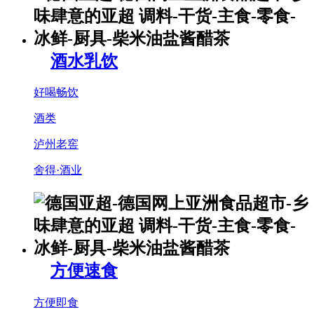
酒水乳饮
好喝畅饮
酒类
泸州老窖
舍得·酒业
方便速食
方便即食