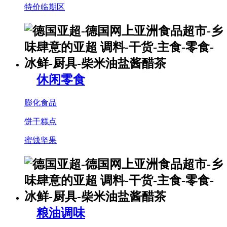
特价临期区
休闲零食
膨化食品
饼干糕点
蜜饯坚果
粮油调味