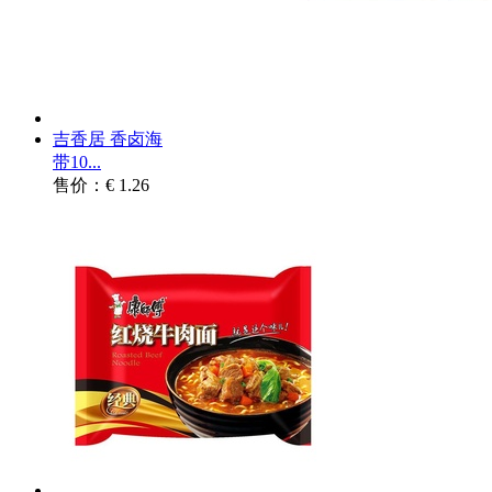
吉香居 香卤海
带10...
售价：€ 1.26