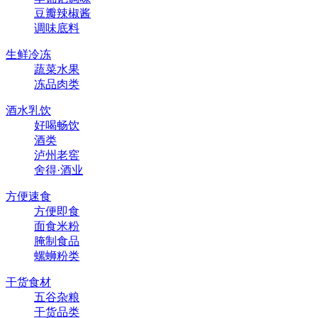
豆瓣辣椒酱
调味底料
生鲜冷冻
蔬菜水果
冻品肉类
酒水乳饮
好喝畅饮
酒类
泸州老窖
舍得·酒业
方便速食
方便即食
面食米粉
腌制食品
螺蛳粉类
干货食材
五谷杂粮
干货品类