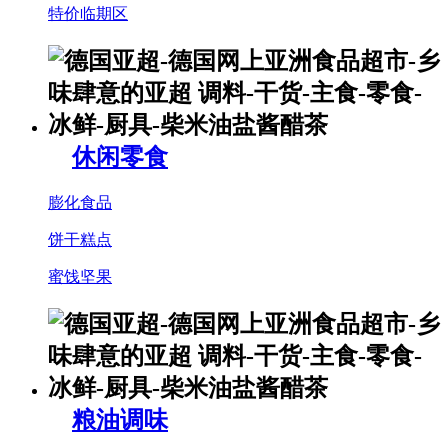
特价临期区
休闲零食
膨化食品
饼干糕点
蜜饯坚果
粮油调味