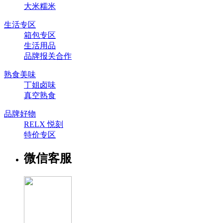
大米糯米
生活专区
箱包专区
生活用品
品牌报关合作
熟食美味
丁姐卤味
真空熟食
品牌好物
RELX 悦刻
特价专区
微信客服