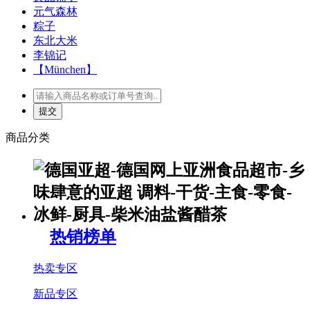
元气森林
粽子
东北大米
李锦记
【München】
商品分类
热销榜单
热卖专区
新品专区