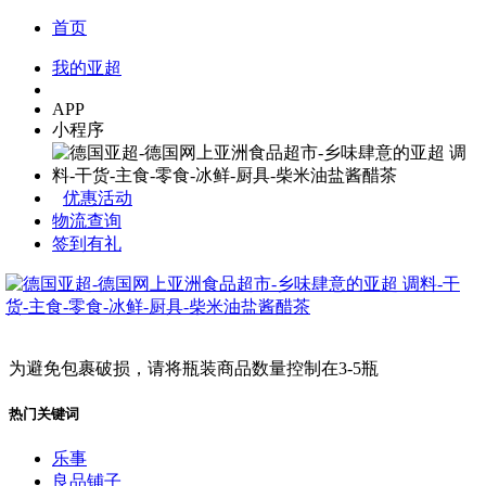
首页
我的亚超
APP
小程序
优惠活动
物流查询
签到有礼
为避免包裹破损，请将瓶装商品数量控制在3-5瓶
热门关键词
乐事
良品铺子