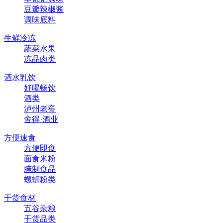
豆瓣辣椒酱
调味底料
生鲜冷冻
蔬菜水果
冻品肉类
酒水乳饮
好喝畅饮
酒类
泸州老窖
舍得·酒业
方便速食
方便即食
面食米粉
腌制食品
螺蛳粉类
干货食材
五谷杂粮
干货品类