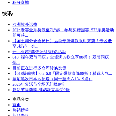
积分商城
快讯:
欧洲境外运费
泸州老窖全系类低至7折起，参与买赠国窖1573系类活动
即可获...
【国王湖分仓会员日】品类专属爆款限时来袭！专区低
至5折起，会...
开元亚超*李锦记618联名活动
618+端午双节同庆」全场满59欧立享88折！ 双节同庆，
优...
目前正在进行多仓库转换发货
【618提前购】6.2-6.8「限定爆款直降88折！精选人气...
慕尼黑次日本地配送（周一至周六13-19点）
2026年复活节全场无门槛9折
复活节提前购-满45欧立享受9折
商品分类
首页
热销榜单
新品专区