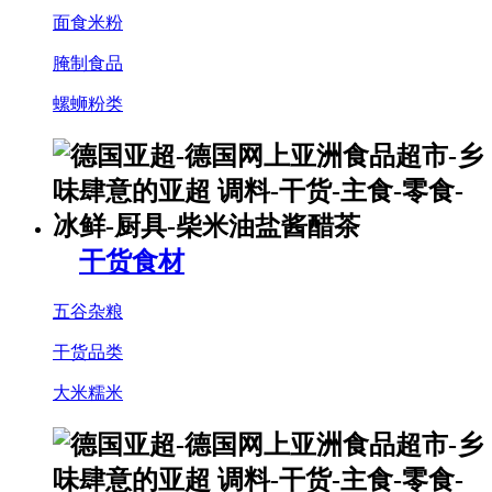
面食米粉
腌制食品
螺蛳粉类
干货食材
五谷杂粮
干货品类
大米糯米