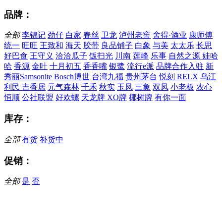
品牌：
全部
李锦记
劲仔
白家
春丝
卫龙
泸州老窖
舍得·酒业
康师傅
统一
旺旺
王致和
海天
胶带
良品铺子
白象
与美
太太乐
长思
好巴食
王守义
洽洽瓜子
饭扫光
川南
莲峰
乐事
自然之源
娃哈
哈
香源
金叶
十月初五
香香嘴
银鹭
流行e派
品牌合作入驻
新
秀丽Samsonite
Bosch博世
台湾九福
贵州茅台
悦刻 RELX
乌江
利民
吉香居
元气森林
千禾
秋实
玉凤
三象
双凤
小老板
农心
恒顺
公社联盟
好欢螺
天龙牌
XO牌
椰树牌
有你一面
库存：
全部
有货
补货中
促销：
全部
是
否