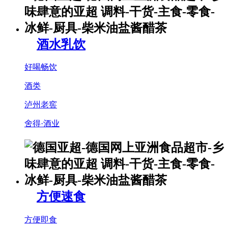
酒水乳饮
好喝畅饮
酒类
泸州老窖
舍得·酒业
方便速食
方便即食