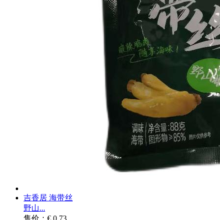
吉香居 海带丝
野山...
售价：€ 0.73