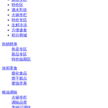
特价区
酒水乳饮
火锅专栏
特价专区
生鲜冷冻
方便速食
积分商城
热销榜单
热卖专区
新品专区
特价临期区
休闲零食
膨化食品
饼干糕点
蜜饯坚果
粮油调味
火锅专栏
调味品类
李锦记调味