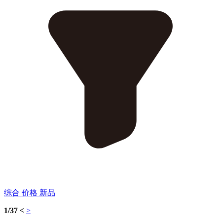
综合
价格
新品
1/37
<
>