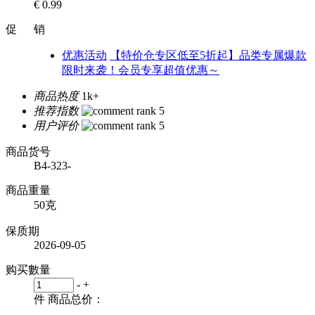
€ 0.99
促 销
优惠活动
【特价仓专区低至5折起】品类专属爆款
限时来袭！会员专享超值优惠～
商品热度
1k+
推荐指数
用户评价
商品货号
B4-323-
商品重量
50克
保质期
2026-09-05
购买數量
-
+
件
商品总价：