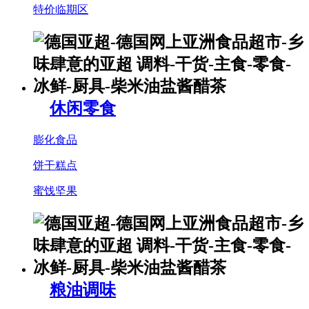
特价临期区
休闲零食
膨化食品
饼干糕点
蜜饯坚果
粮油调味