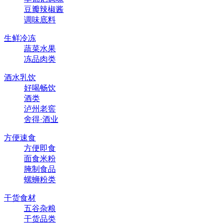
豆瓣辣椒酱
调味底料
生鲜冷冻
蔬菜水果
冻品肉类
酒水乳饮
好喝畅饮
酒类
泸州老窖
舍得·酒业
方便速食
方便即食
面食米粉
腌制食品
螺蛳粉类
干货食材
五谷杂粮
干货品类