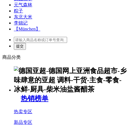
元气森林
粽子
东北大米
李锦记
【München】
商品分类
热销榜单
热卖专区
新品专区