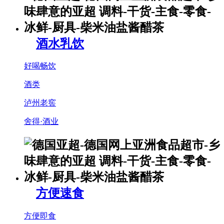
酒水乳饮
好喝畅饮
酒类
泸州老窖
舍得·酒业
方便速食
方便即食