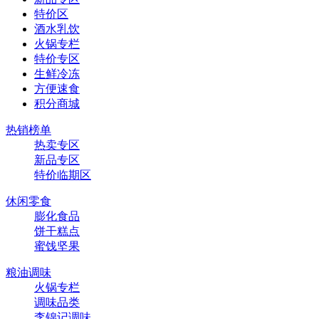
特价区
酒水乳饮
火锅专栏
特价专区
生鲜冷冻
方便速食
积分商城
热销榜单
热卖专区
新品专区
特价临期区
休闲零食
膨化食品
饼干糕点
蜜饯坚果
粮油调味
火锅专栏
调味品类
李锦记调味