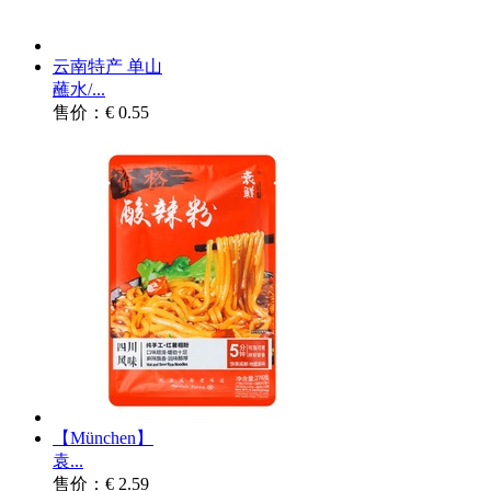
云南特产 单山
蘸水/...
售价：€ 0.55
【München】
袁...
售价：€ 2.59