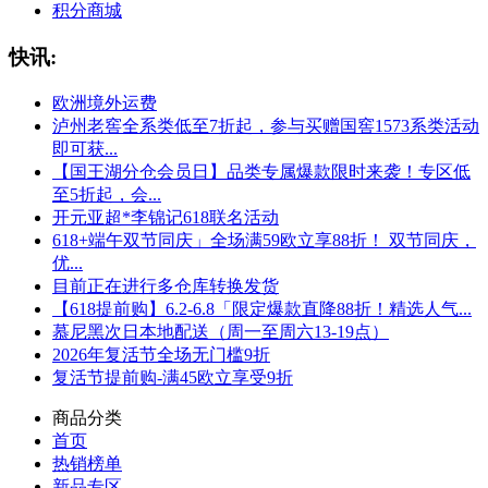
积分商城
快讯:
欧洲境外运费
泸州老窖全系类低至7折起，参与买赠国窖1573系类活动
即可获...
【国王湖分仓会员日】品类专属爆款限时来袭！专区低
至5折起，会...
开元亚超*李锦记618联名活动
618+端午双节同庆」全场满59欧立享88折！ 双节同庆，
优...
目前正在进行多仓库转换发货
【618提前购】6.2-6.8「限定爆款直降88折！精选人气...
慕尼黑次日本地配送（周一至周六13-19点）
2026年复活节全场无门槛9折
复活节提前购-满45欧立享受9折
商品分类
首页
热销榜单
新品专区