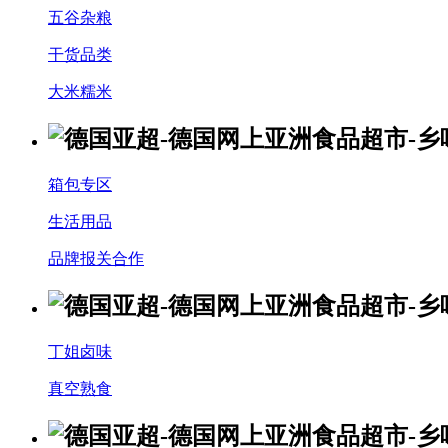
五谷杂粮
干货品类
大米糯米
箱包专区
生活用品
品牌报关合作
丁姐卤味
真空熟食