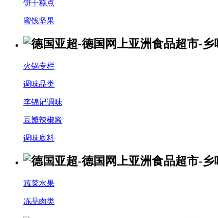
饼干糕点
蜜饯坚果
火锅专栏
调味品类
李锦记调味
豆瓣辣椒酱
调味底料
蔬菜水果
冻品肉类