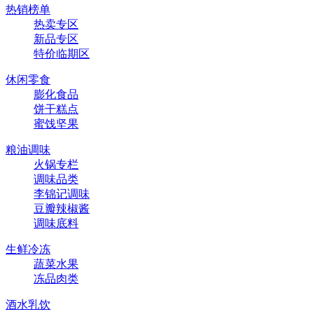
热销榜单
热卖专区
新品专区
特价临期区
休闲零食
膨化食品
饼干糕点
蜜饯坚果
粮油调味
火锅专栏
调味品类
李锦记调味
豆瓣辣椒酱
调味底料
生鲜冷冻
蔬菜水果
冻品肉类
酒水乳饮