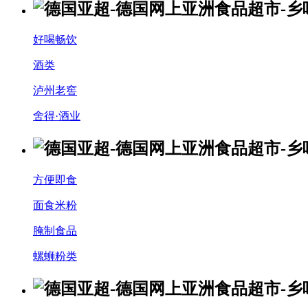
好喝畅饮
酒类
泸州老窖
舍得·酒业
方便即食
面食米粉
腌制食品
螺蛳粉类