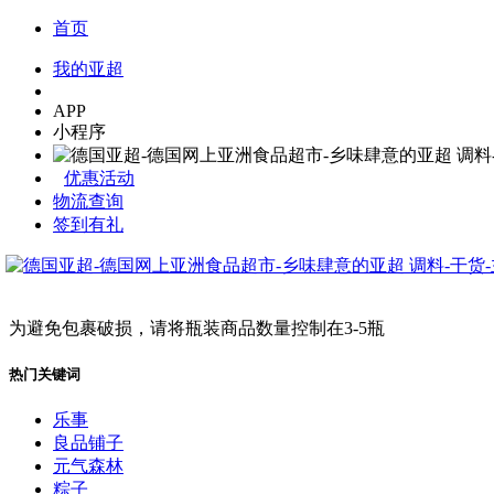
首页
我的亚超
APP
小程序
优惠活动
物流查询
签到有礼
为避免包裹破损，请将瓶装商品数量控制在3-5瓶
热门关键词
乐事
良品铺子
元气森林
粽子