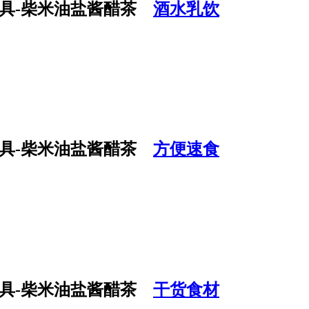
酒水乳饮
方便速食
干货食材