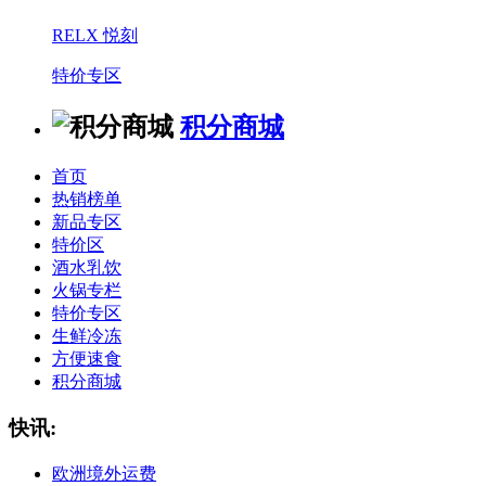
RELX 悦刻
特价专区
积分商城
首页
热销榜单
新品专区
特价区
酒水乳饮
火锅专栏
特价专区
生鲜冷冻
方便速食
积分商城
快讯:
欧洲境外运费