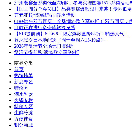
泸州老窖全系类低至7折起，参与买赠国窖1573系类活动即可
【国王湖分仓会员日】品类专属爆款限时来袭！专区低至5折
开元亚超*李锦记618联名活动
618+端午双节同庆」全场满59欧立享88折！ 双节同庆，优.
目前正在进行多仓库转换发货
【618提前购】6.2-6.8「限定爆款直降88折！精选人气...
慕尼黑次日本地配送（周一至周六13-19点）
2026年复活节全场无门槛9折
复活节提前购-满45欧立享受9折
商品分类
首页
热销榜单
新品专区
特价区
酒水乳饮
火锅专栏
特价专区
生鲜冷冻
方便速食
积分商城