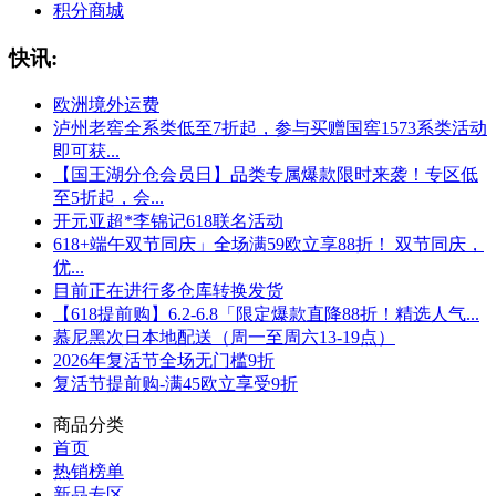
积分商城
快讯:
欧洲境外运费
泸州老窖全系类低至7折起，参与买赠国窖1573系类活动
即可获...
【国王湖分仓会员日】品类专属爆款限时来袭！专区低
至5折起，会...
开元亚超*李锦记618联名活动
618+端午双节同庆」全场满59欧立享88折！ 双节同庆，
优...
目前正在进行多仓库转换发货
【618提前购】6.2-6.8「限定爆款直降88折！精选人气...
慕尼黑次日本地配送（周一至周六13-19点）
2026年复活节全场无门槛9折
复活节提前购-满45欧立享受9折
商品分类
首页
热销榜单
新品专区