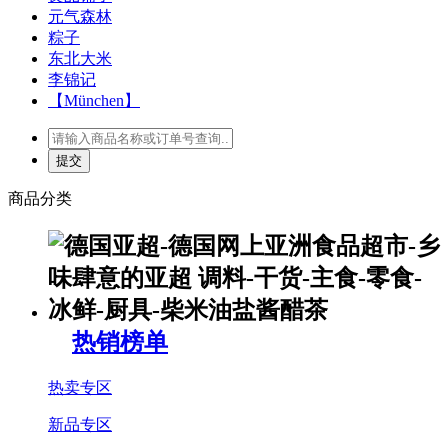
元气森林
粽子
东北大米
李锦记
【München】
商品分类
热销榜单
热卖专区
新品专区