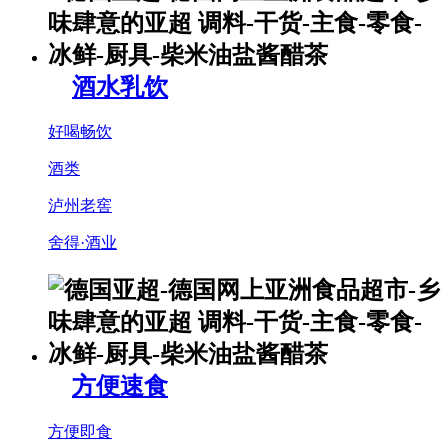
酒水乳饮
好喝畅饮
酒类
泸州老窖
舍得·酒业
方便速食
方便即食