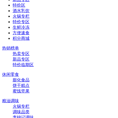
特价区
酒水乳饮
火锅专栏
特价专区
生鲜冷冻
方便速食
积分商城
热销榜单
热卖专区
新品专区
特价临期区
休闲零食
膨化食品
饼干糕点
蜜饯坚果
粮油调味
火锅专栏
调味品类
李锦记调味