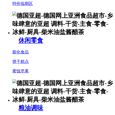
特价临期区
休闲零食
膨化食品
饼干糕点
蜜饯坚果
粮油调味