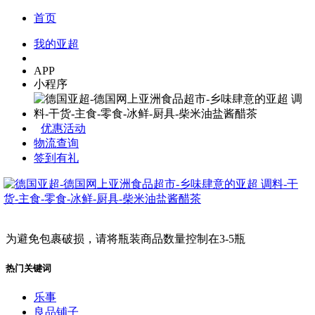
首页
我的亚超
APP
小程序
优惠活动
物流查询
签到有礼
为避免包裹破损，请将瓶装商品数量控制在3-5瓶
热门关键词
乐事
良品铺子