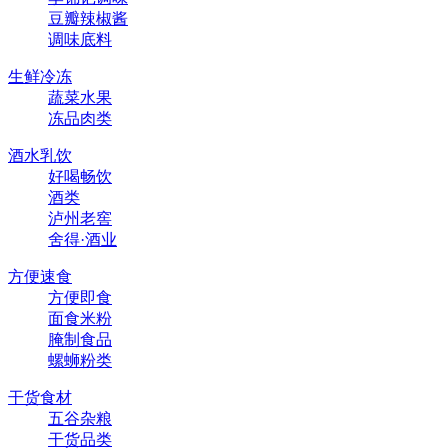
豆瓣辣椒酱
调味底料
生鲜冷冻
蔬菜水果
冻品肉类
酒水乳饮
好喝畅饮
酒类
泸州老窖
舍得·酒业
方便速食
方便即食
面食米粉
腌制食品
螺蛳粉类
干货食材
五谷杂粮
干货品类