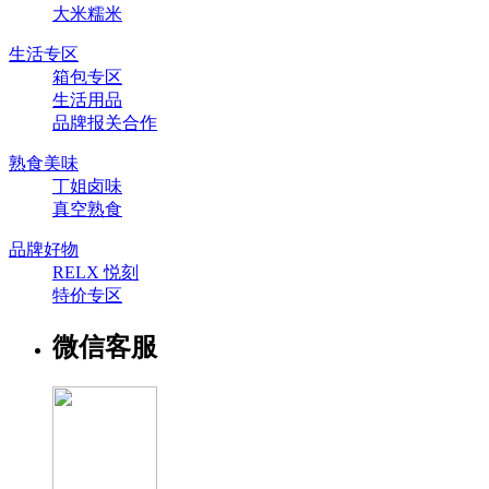
大米糯米
生活专区
箱包专区
生活用品
品牌报关合作
熟食美味
丁姐卤味
真空熟食
品牌好物
RELX 悦刻
特价专区
微信客服