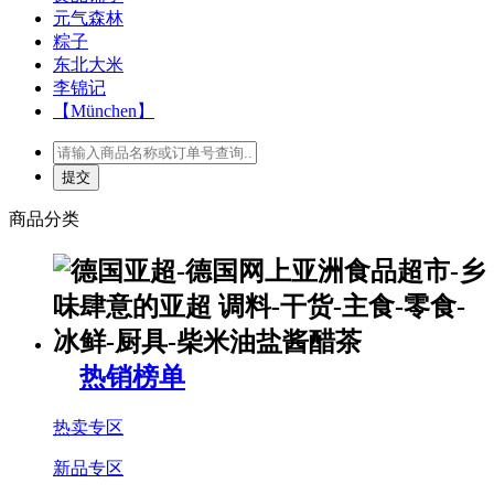
元气森林
粽子
东北大米
李锦记
【München】
商品分类
热销榜单
热卖专区
新品专区