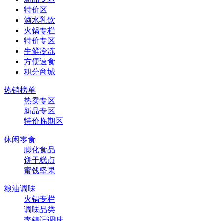
特价区
酒水乳饮
火锅专栏
特价专区
生鲜冷冻
方便速食
积分商城
热销榜单
热卖专区
新品专区
特价临期区
休闲零食
膨化食品
饼干糕点
蜜饯坚果
粮油调味
火锅专栏
调味品类
李锦记调味