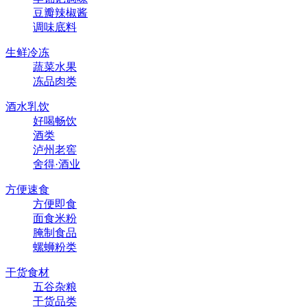
豆瓣辣椒酱
调味底料
生鲜冷冻
蔬菜水果
冻品肉类
酒水乳饮
好喝畅饮
酒类
泸州老窖
舍得·酒业
方便速食
方便即食
面食米粉
腌制食品
螺蛳粉类
干货食材
五谷杂粮
干货品类