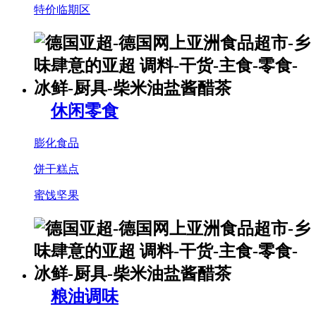
特价临期区
休闲零食
膨化食品
饼干糕点
蜜饯坚果
粮油调味