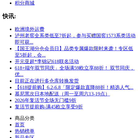
积分商城
快讯:
欧洲境外运费
泸州老窖全系类低至7折起，参与买赠国窖1573系类活动
即可获...
【国王湖分仓会员日】品类专属爆款限时来袭！专区低
至5折起，会...
开元亚超*李锦记618联名活动
618+端午双节同庆」全场满59欧立享88折！ 双节同庆，
优...
目前正在进行多仓库转换发货
【618提前购】6.2-6.8「限定爆款直降88折！精选人气...
慕尼黑次日本地配送（周一至周六13-19点）
2026年复活节全场无门槛9折
复活节提前购-满45欧立享受9折
商品分类
首页
热销榜单
新品专区