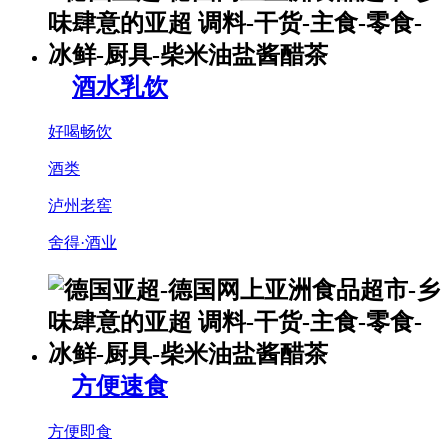
酒水乳饮
好喝畅饮
酒类
泸州老窖
舍得·酒业
方便速食
方便即食