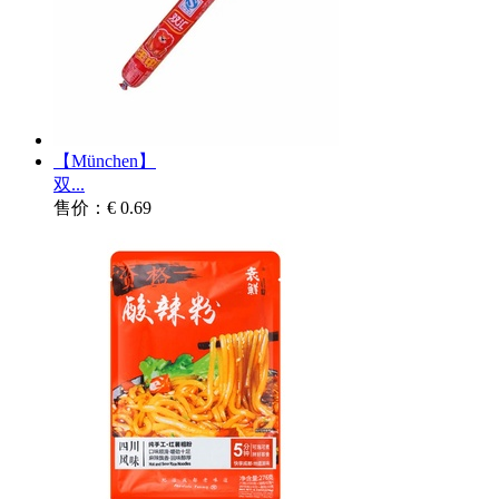
【München】
双...
售价：€ 0.69