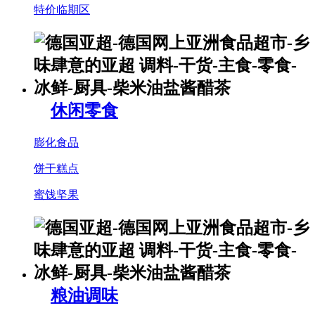
特价临期区
休闲零食
膨化食品
饼干糕点
蜜饯坚果
粮油调味