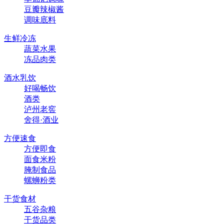
豆瓣辣椒酱
调味底料
生鲜冷冻
蔬菜水果
冻品肉类
酒水乳饮
好喝畅饮
酒类
泸州老窖
舍得·酒业
方便速食
方便即食
面食米粉
腌制食品
螺蛳粉类
干货食材
五谷杂粮
干货品类