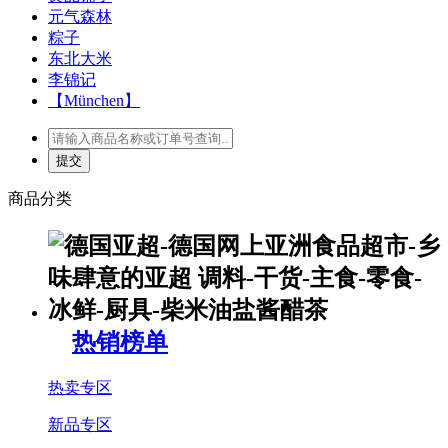
元气森林
粽子
东北大米
李锦记
【München】
商品分类
热销榜单
热卖专区
新品专区