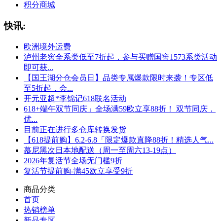
积分商城
快讯:
欧洲境外运费
泸州老窖全系类低至7折起，参与买赠国窖1573系类活动
即可获...
【国王湖分仓会员日】品类专属爆款限时来袭！专区低
至5折起，会...
开元亚超*李锦记618联名活动
618+端午双节同庆」全场满59欧立享88折！ 双节同庆，
优...
目前正在进行多仓库转换发货
【618提前购】6.2-6.8「限定爆款直降88折！精选人气...
慕尼黑次日本地配送（周一至周六13-19点）
2026年复活节全场无门槛9折
复活节提前购-满45欧立享受9折
商品分类
首页
热销榜单
新品专区