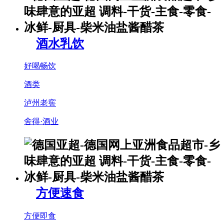
酒水乳饮
好喝畅饮
酒类
泸州老窖
舍得·酒业
方便速食
方便即食