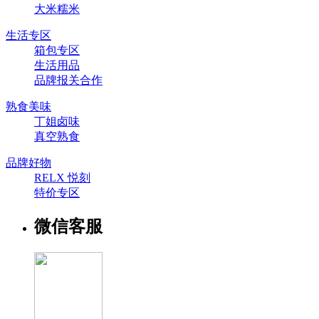
大米糯米
生活专区
箱包专区
生活用品
品牌报关合作
熟食美味
丁姐卤味
真空熟食
品牌好物
RELX 悦刻
特价专区
微信客服