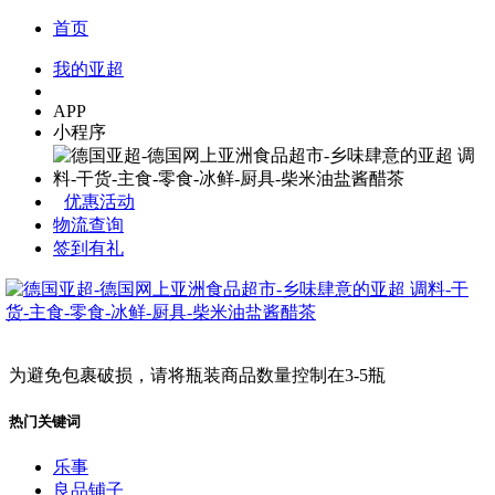
首页
我的亚超
APP
小程序
优惠活动
物流查询
签到有礼
为避免包裹破损，请将瓶装商品数量控制在3-5瓶
热门关键词
乐事
良品铺子