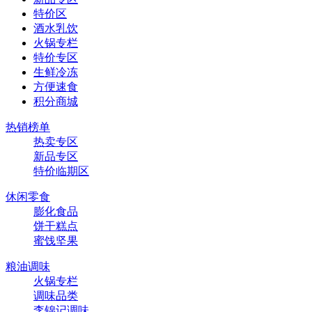
特价区
酒水乳饮
火锅专栏
特价专区
生鲜冷冻
方便速食
积分商城
热销榜单
热卖专区
新品专区
特价临期区
休闲零食
膨化食品
饼干糕点
蜜饯坚果
粮油调味
火锅专栏
调味品类
李锦记调味