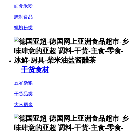
面食米粉
腌制食品
螺蛳粉类
干货食材
五谷杂粮
干货品类
大米糯米