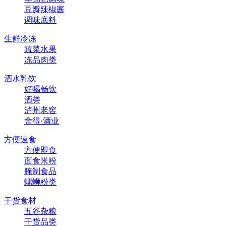
豆瓣辣椒酱
调味底料
生鲜冷冻
蔬菜水果
冻品肉类
酒水乳饮
好喝畅饮
酒类
泸州老窖
舍得·酒业
方便速食
方便即食
面食米粉
腌制食品
螺蛳粉类
干货食材
五谷杂粮
干货品类