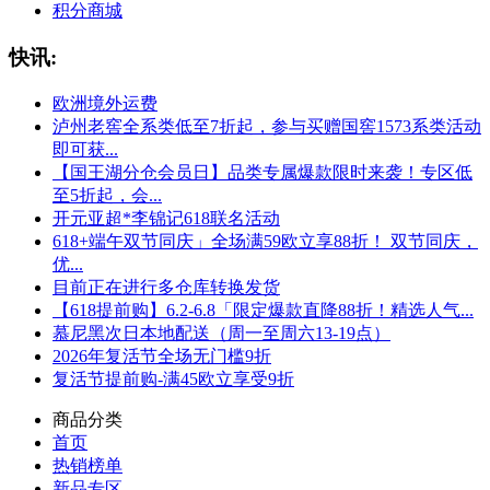
积分商城
快讯:
欧洲境外运费
泸州老窖全系类低至7折起，参与买赠国窖1573系类活动
即可获...
【国王湖分仓会员日】品类专属爆款限时来袭！专区低
至5折起，会...
开元亚超*李锦记618联名活动
618+端午双节同庆」全场满59欧立享88折！ 双节同庆，
优...
目前正在进行多仓库转换发货
【618提前购】6.2-6.8「限定爆款直降88折！精选人气...
慕尼黑次日本地配送（周一至周六13-19点）
2026年复活节全场无门槛9折
复活节提前购-满45欧立享受9折
商品分类
首页
热销榜单
新品专区