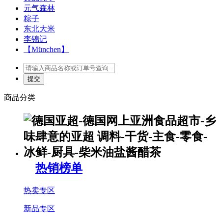
元气森林
粽子
东北大米
李锦记
【München】
商品分类
热销榜单
热卖专区
新品专区