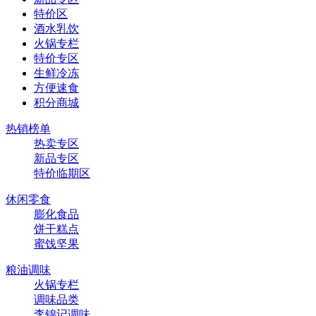
特价区
酒水乳饮
火锅专栏
特价专区
生鲜冷冻
方便速食
积分商城
热销榜单
热卖专区
新品专区
特价临期区
休闲零食
膨化食品
饼干糕点
蜜饯坚果
粮油调味
火锅专栏
调味品类
李锦记调味