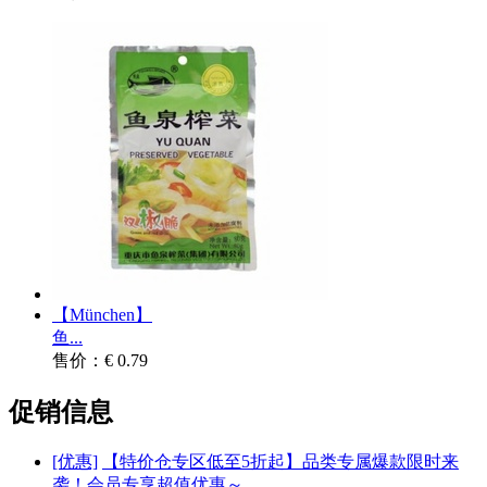
【München】
鱼...
售价：€ 0.79
促销信息
[优惠]
【特价仓专区低至5折起】品类专属爆款限时来
袭！会员专享超值优惠～