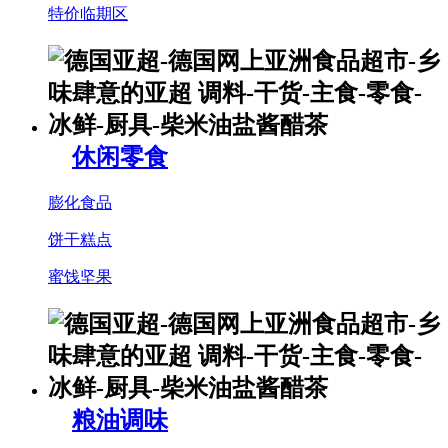
特价临期区
休闲零食
膨化食品
饼干糕点
蜜饯坚果
粮油调味