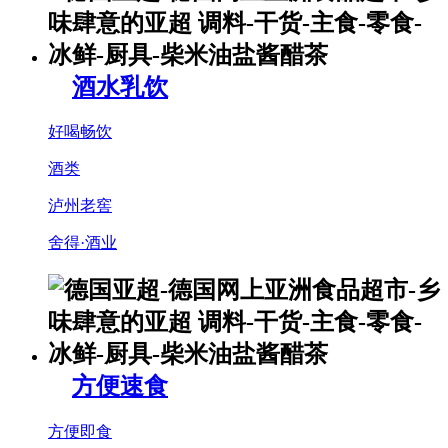
酒水乳饮
好喝畅饮
酒类
泸州老窖
舍得·酒业
方便速食
方便即食