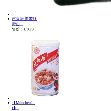
吉香居 海带丝
野山...
售价：€ 0.73
【München】
娃...