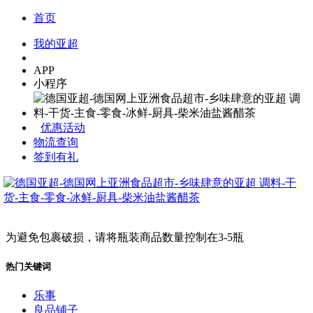
首页
我的亚超
APP
小程序
优惠活动
物流查询
签到有礼
为避免包裹破损，请将瓶装商品数量控制在3-5瓶
热门关键词
乐事
良品铺子