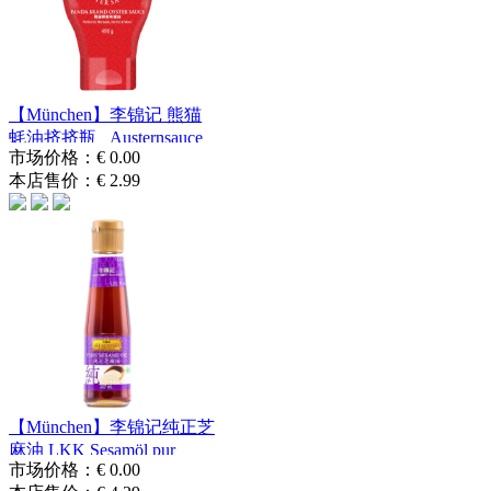
【München】李锦记 熊猫
蚝油挤挤瓶 Austernsauce
市场价格：
€ 0.00
490g
本店售价：
€ 2.99
【München】李锦记纯正芝
麻油 LKK Sesamöl pur
市场价格：
€ 0.00
207ml