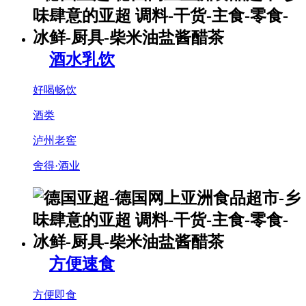
酒水乳饮
好喝畅饮
酒类
泸州老窖
舍得·酒业
方便速食
方便即食