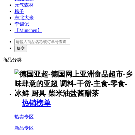
元气森林
粽子
东北大米
李锦记
【München】
商品分类
热销榜单
热卖专区
新品专区