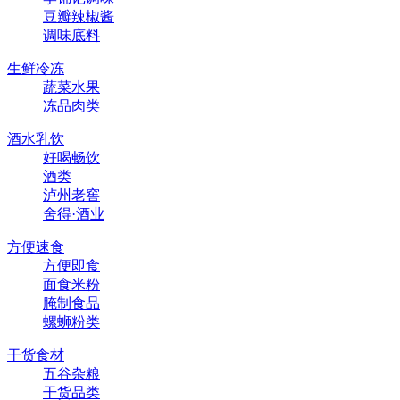
豆瓣辣椒酱
调味底料
生鲜冷冻
蔬菜水果
冻品肉类
酒水乳饮
好喝畅饮
酒类
泸州老窖
舍得·酒业
方便速食
方便即食
面食米粉
腌制食品
螺蛳粉类
干货食材
五谷杂粮
干货品类