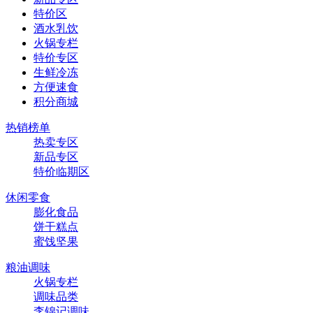
特价区
酒水乳饮
火锅专栏
特价专区
生鲜冷冻
方便速食
积分商城
热销榜单
热卖专区
新品专区
特价临期区
休闲零食
膨化食品
饼干糕点
蜜饯坚果
粮油调味
火锅专栏
调味品类
李锦记调味