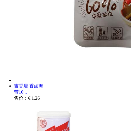
吉香居 香卤海
带10...
售价：€ 1.26