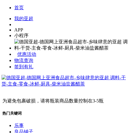
首页
我的亚超
APP
小程序
优惠活动
物流查询
签到有礼
为避免包裹破损，请将瓶装商品数量控制在3-5瓶
热门关键词
乐事
良品铺子