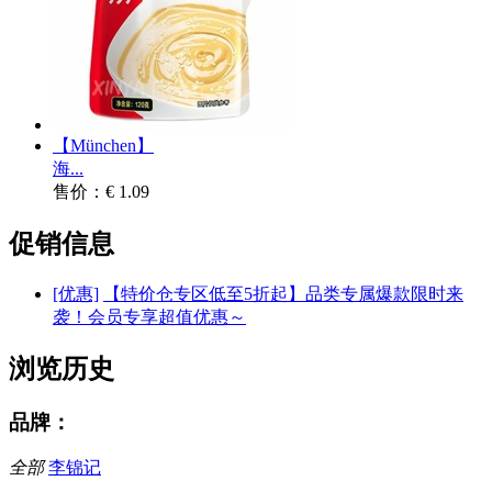
【München】
海...
售价：€ 1.09
促销信息
[优惠]
【特价仓专区低至5折起】品类专属爆款限时来
袭！会员专享超值优惠～
浏览历史
品牌：
全部
李锦记