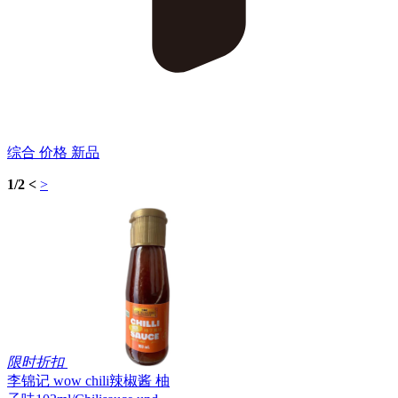
综合
价格
新品
1/2
<
>
限时折扣
李锦记 wow chili辣椒酱 柚