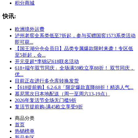
积分商城
快讯:
欧洲境外运费
泸州老窖全系类低至7折起，参与买赠国窖1573系类活动
即可获...
【国王湖分仓会员日】品类专属爆款限时来袭！专区低
至5折起，会...
开元亚超*李锦记618联名活动
618+端午双节同庆」全场满59欧立享88折！ 双节同庆，
优...
目前正在进行多仓库转换发货
【618提前购】6.2-6.8「限定爆款直降88折！精选人气...
慕尼黑次日本地配送（周一至周六13-19点）
2026年复活节全场无门槛9折
复活节提前购-满45欧立享受9折
商品分类
首页
热销榜单
新品专区