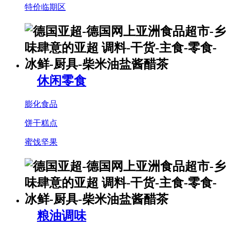
特价临期区
休闲零食
膨化食品
饼干糕点
蜜饯坚果
粮油调味