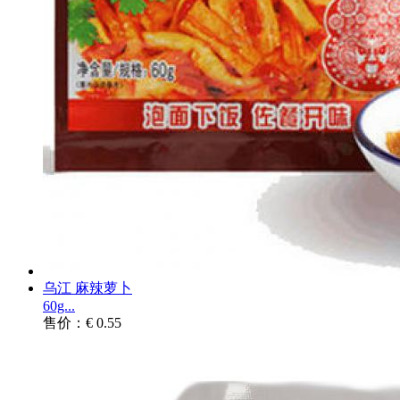
乌江 麻辣萝卜
60g...
售价：€ 0.55