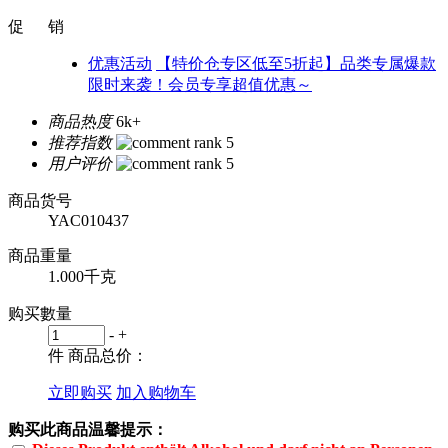
促 销
优惠活动
【特价仓专区低至5折起】品类专属爆款
限时来袭！会员专享超值优惠～
商品热度
6k+
推荐指数
用户评价
商品货号
YAC010437
商品重量
1.000千克
购买數量
-
+
件
商品总价：
立即购买
加入购物车
购买此商品温馨提示：