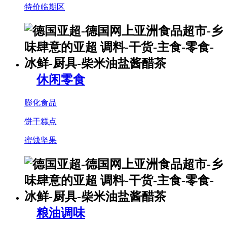
特价临期区
休闲零食
膨化食品
饼干糕点
蜜饯坚果
粮油调味