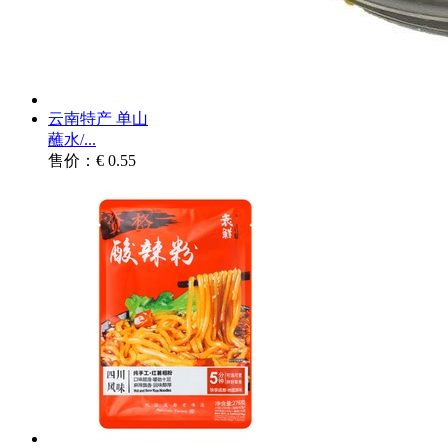
云南特产 单山
蘸水/...
售价：€ 0.55