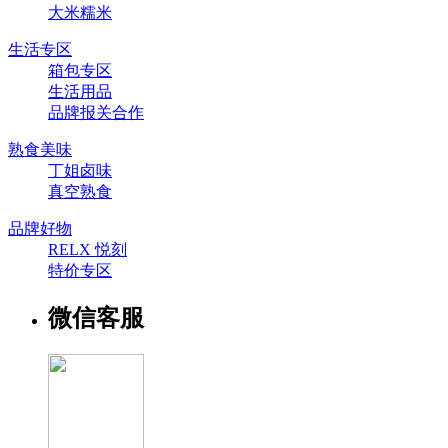
大米糯米
生活专区
箱包专区
生活用品
品牌报关合作
熟食美味
丁姐卤味
真空熟食
品牌好物
RELX 悦刻
特价专区
微信客服