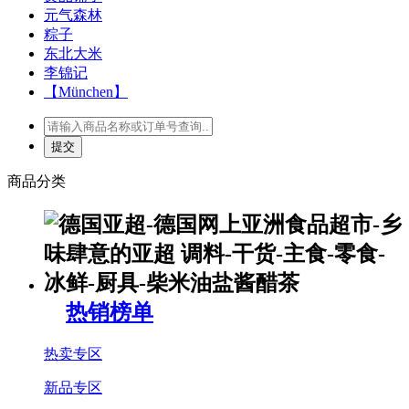
元气森林
粽子
东北大米
李锦记
【München】
商品分类
热销榜单
热卖专区
新品专区