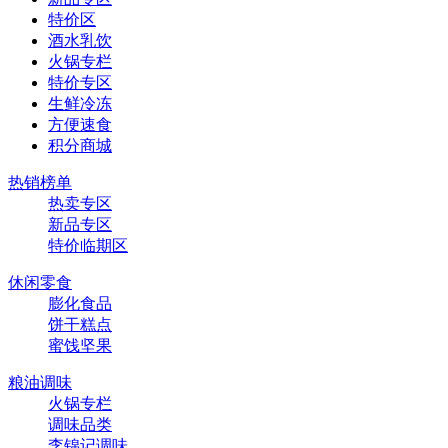
特价区
酒水乳饮
火锅专栏
特价专区
生鲜冷冻
方便速食
积分商城
热销榜单
热卖专区
新品专区
特价临期区
休闲零食
膨化食品
饼干糕点
蜜饯坚果
粮油调味
火锅专栏
调味品类
李锦记调味