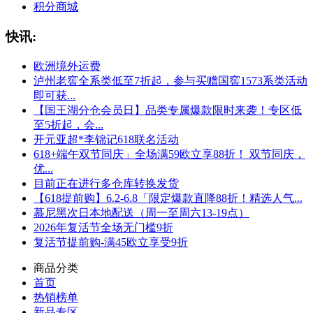
积分商城
快讯:
欧洲境外运费
泸州老窖全系类低至7折起，参与买赠国窖1573系类活动
即可获...
【国王湖分仓会员日】品类专属爆款限时来袭！专区低
至5折起，会...
开元亚超*李锦记618联名活动
618+端午双节同庆」全场满59欧立享88折！ 双节同庆，
优...
目前正在进行多仓库转换发货
【618提前购】6.2-6.8「限定爆款直降88折！精选人气...
慕尼黑次日本地配送（周一至周六13-19点）
2026年复活节全场无门槛9折
复活节提前购-满45欧立享受9折
商品分类
首页
热销榜单
新品专区