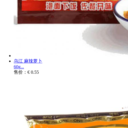
乌江 麻辣萝卜
60g...
售价：€ 0.55