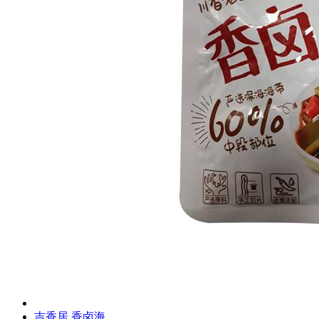
吉香居 香卤海