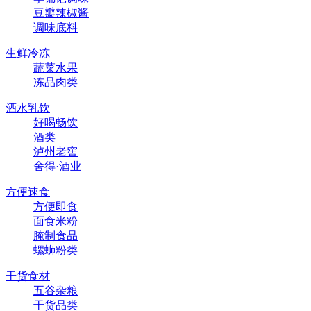
豆瓣辣椒酱
调味底料
生鲜冷冻
蔬菜水果
冻品肉类
酒水乳饮
好喝畅饮
酒类
泸州老窖
舍得·酒业
方便速食
方便即食
面食米粉
腌制食品
螺蛳粉类
干货食材
五谷杂粮
干货品类