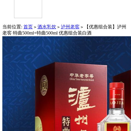
当前位置:
首页
酒水乳饮
泸州老窖
【优惠组合装】泸州
>
>
>
老窖 特曲500ml+特曲500ml 优惠组合装白酒