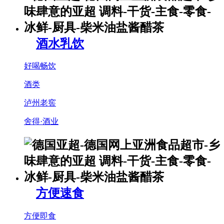
酒水乳饮
好喝畅饮
酒类
泸州老窖
舍得·酒业
方便速食
方便即食