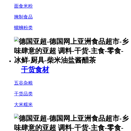
面食米粉
腌制食品
螺蛳粉类
干货食材
五谷杂粮
干货品类
大米糯米