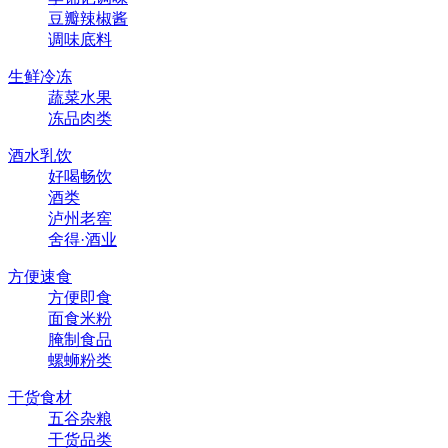
豆瓣辣椒酱
调味底料
生鲜冷冻
蔬菜水果
冻品肉类
酒水乳饮
好喝畅饮
酒类
泸州老窖
舍得·酒业
方便速食
方便即食
面食米粉
腌制食品
螺蛳粉类
干货食材
五谷杂粮
干货品类