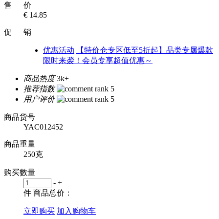
售 价
€ 14.85
促 销
优惠活动
【特价仓专区低至5折起】品类专属爆款
限时来袭！会员专享超值优惠～
商品热度
3k+
推荐指数
用户评价
商品货号
YAC012452
商品重量
250克
购买數量
-
+
件
商品总价：
立即购买
加入购物车