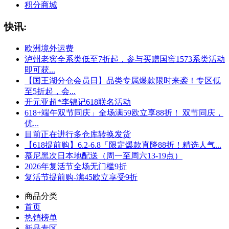
积分商城
快讯:
欧洲境外运费
泸州老窖全系类低至7折起，参与买赠国窖1573系类活动
即可获...
【国王湖分仓会员日】品类专属爆款限时来袭！专区低
至5折起，会...
开元亚超*李锦记618联名活动
618+端午双节同庆」全场满59欧立享88折！ 双节同庆，
优...
目前正在进行多仓库转换发货
【618提前购】6.2-6.8「限定爆款直降88折！精选人气...
慕尼黑次日本地配送（周一至周六13-19点）
2026年复活节全场无门槛9折
复活节提前购-满45欧立享受9折
商品分类
首页
热销榜单
新品专区