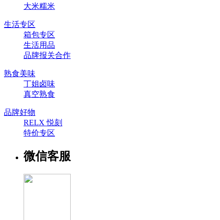
大米糯米
生活专区
箱包专区
生活用品
品牌报关合作
熟食美味
丁姐卤味
真空熟食
品牌好物
RELX 悦刻
特价专区
微信客服