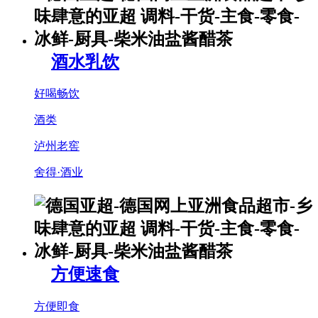
酒水乳饮
好喝畅饮
酒类
泸州老窖
舍得·酒业
方便速食
方便即食