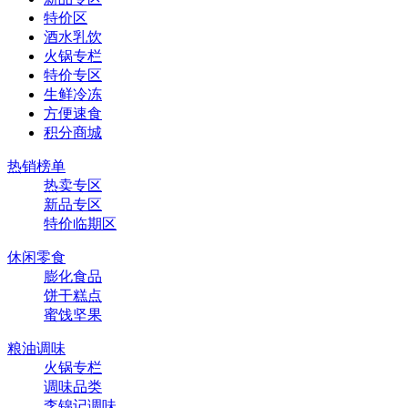
特价区
酒水乳饮
火锅专栏
特价专区
生鲜冷冻
方便速食
积分商城
热销榜单
热卖专区
新品专区
特价临期区
休闲零食
膨化食品
饼干糕点
蜜饯坚果
粮油调味
火锅专栏
调味品类
李锦记调味