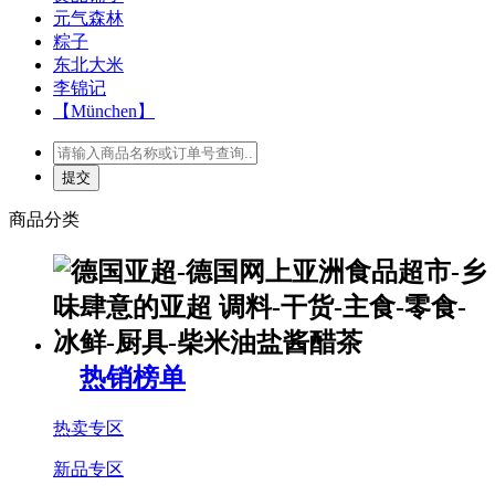
元气森林
粽子
东北大米
李锦记
【München】
商品分类
热销榜单
热卖专区
新品专区