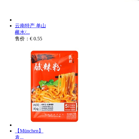
云南特产 单山
蘸水/...
售价：€ 0.55
【München】
袁...