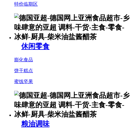
特价临期区
休闲零食
膨化食品
饼干糕点
蜜饯坚果
粮油调味