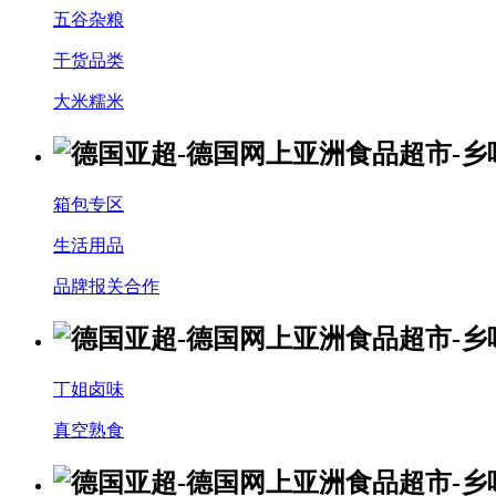
五谷杂粮
干货品类
大米糯米
箱包专区
生活用品
品牌报关合作
丁姐卤味
真空熟食