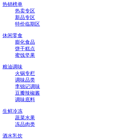
热销榜单
热卖专区
新品专区
特价临期区
休闲零食
膨化食品
饼干糕点
蜜饯坚果
粮油调味
火锅专栏
调味品类
李锦记调味
豆瓣辣椒酱
调味底料
生鲜冷冻
蔬菜水果
冻品肉类
酒水乳饮