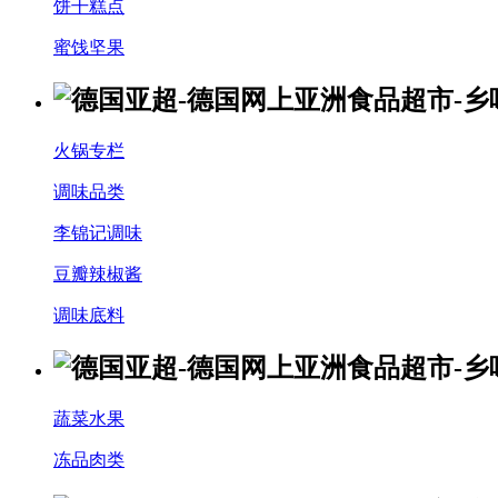
饼干糕点
蜜饯坚果
火锅专栏
调味品类
李锦记调味
豆瓣辣椒酱
调味底料
蔬菜水果
冻品肉类