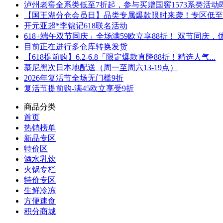
泸州老窖全系类低至7折起，参与买赠国窖1573系类活动即可
【国王湖分仓会员日】品类专属爆款限时来袭！专区低至5折
开元亚超*李锦记618联名活动
618+端午双节同庆」全场满59欧立享88折！ 双节同庆，优.
目前正在进行多仓库转换发货
【618提前购】6.2-6.8「限定爆款直降88折！精选人气...
慕尼黑次日本地配送（周一至周六13-19点）
2026年复活节全场无门槛9折
复活节提前购-满45欧立享受9折
商品分类
首页
热销榜单
新品专区
特价区
酒水乳饮
火锅专栏
特价专区
生鲜冷冻
方便速食
积分商城