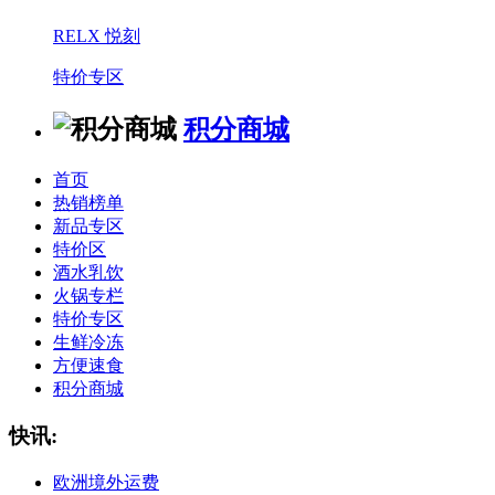
RELX 悦刻
特价专区
积分商城
首页
热销榜单
新品专区
特价区
酒水乳饮
火锅专栏
特价专区
生鲜冷冻
方便速食
积分商城
快讯:
欧洲境外运费