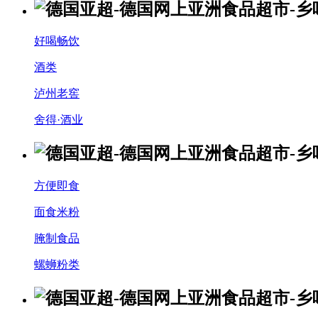
好喝畅饮
酒类
泸州老窖
舍得·酒业
方便即食
面食米粉
腌制食品
螺蛳粉类