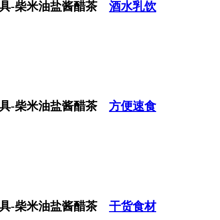
酒水乳饮
方便速食
干货食材