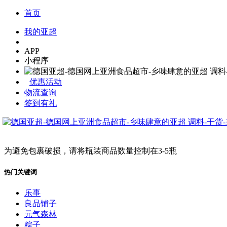
首页
我的亚超
APP
小程序
优惠活动
物流查询
签到有礼
为避免包裹破损，请将瓶装商品数量控制在3-5瓶
热门关键词
乐事
良品铺子
元气森林
粽子