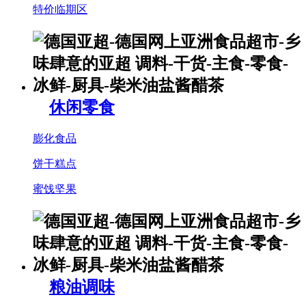
特价临期区
休闲零食
膨化食品
饼干糕点
蜜饯坚果
粮油调味