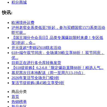
积分商城
快讯:
欧洲境外运费
泸州老窖全系类低至7折起，参与买赠国窖1573系类活动
即可获...
【国王湖分仓会员日】品类专属爆款限时来袭！专区低
至5折起，会...
开元亚超*李锦记618联名活动
618+端午双节同庆」全场满59欧立享88折！ 双节同庆，
优...
目前正在进行多仓库转换发货
【618提前购】6.2-6.8「限定爆款直降88折！精选人气...
慕尼黑次日本地配送（周一至周六13-19点）
2026年复活节全场无门槛9折
复活节提前购-满45欧立享受9折
商品分类
首页
热销榜单
新品专区