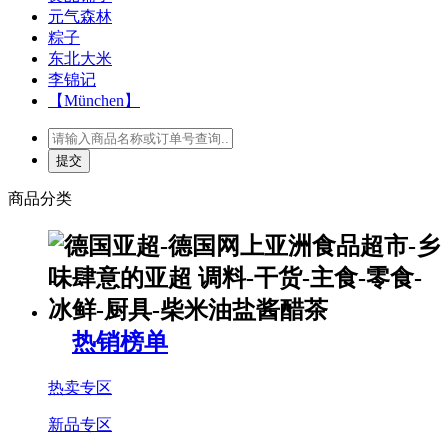
元气森林
粽子
东北大米
李锦记
【München】
商品分类
热销榜单
热卖专区
新品专区