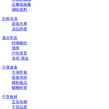
豆瓣辣椒酱
调味底料
生鲜冷冻
蔬菜水果
冻品肉类
酒水乳饮
好喝畅饮
酒类
泸州老窖
舍得·酒业
方便速食
方便即食
面食米粉
腌制食品
螺蛳粉类
干货食材
五谷杂粮
干货品类