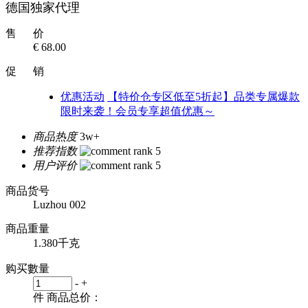
德国独家代理
售 价
€ 68.00
促 销
优惠活动
【特价仓专区低至5折起】品类专属爆款
限时来袭！会员专享超值优惠～
商品热度
3w+
推荐指数
用户评价
商品货号
Luzhou 002
商品重量
1.380千克
购买數量
-
+
件
商品总价：