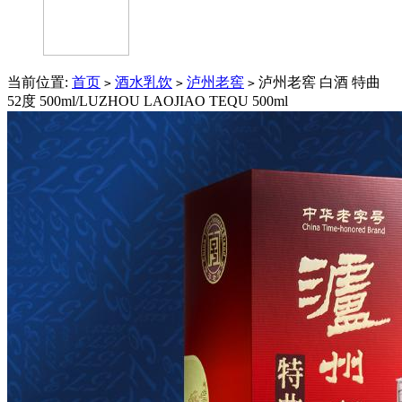
当前位置:
首页
酒水乳饮
泸州老窖
泸州老窖 白酒 特曲
>
>
>
52度 500ml/LUZHOU LAOJIAO TEQU 500ml