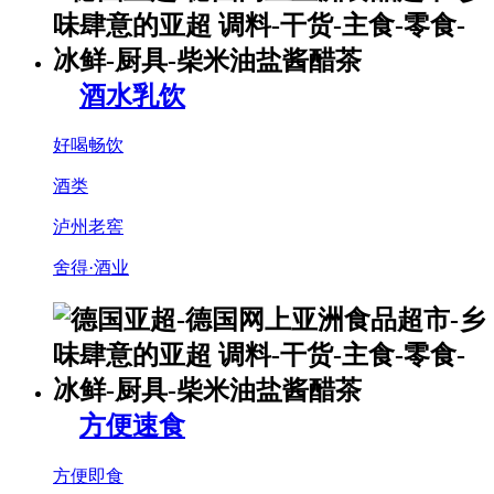
酒水乳饮
好喝畅饮
酒类
泸州老窖
舍得·酒业
方便速食
方便即食