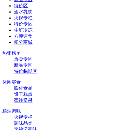
特价区
酒水乳饮
火锅专栏
特价专区
生鲜冷冻
方便速食
积分商城
热销榜单
热卖专区
新品专区
特价临期区
休闲零食
膨化食品
饼干糕点
蜜饯坚果
粮油调味
火锅专栏
调味品类
李锦记调味