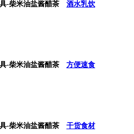
酒水乳饮
方便速食
干货食材