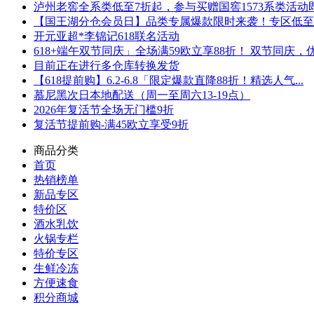
泸州老窖全系类低至7折起，参与买赠国窖1573系类活动即可
【国王湖分仓会员日】品类专属爆款限时来袭！专区低至5折
开元亚超*李锦记618联名活动
618+端午双节同庆」全场满59欧立享88折！ 双节同庆，优.
目前正在进行多仓库转换发货
【618提前购】6.2-6.8「限定爆款直降88折！精选人气...
慕尼黑次日本地配送（周一至周六13-19点）
2026年复活节全场无门槛9折
复活节提前购-满45欧立享受9折
商品分类
首页
热销榜单
新品专区
特价区
酒水乳饮
火锅专栏
特价专区
生鲜冷冻
方便速食
积分商城