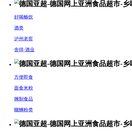
好喝畅饮
酒类
泸州老窖
舍得·酒业
方便即食
面食米粉
腌制食品
螺蛳粉类