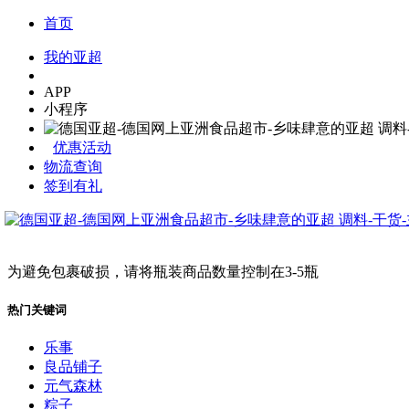
首页
我的亚超
APP
小程序
优惠活动
物流查询
签到有礼
为避免包裹破损，请将瓶装商品数量控制在3-5瓶
热门关键词
乐事
良品铺子
元气森林
粽子