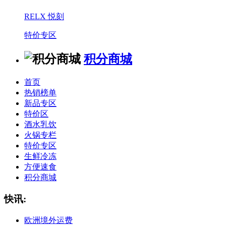
RELX 悦刻
特价专区
积分商城
首页
热销榜单
新品专区
特价区
酒水乳饮
火锅专栏
特价专区
生鲜冷冻
方便速食
积分商城
快讯:
欧洲境外运费