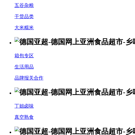
五谷杂粮
干货品类
大米糯米
箱包专区
生活用品
品牌报关合作
丁姐卤味
真空熟食