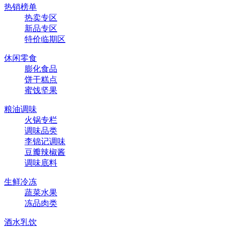
热销榜单
热卖专区
新品专区
特价临期区
休闲零食
膨化食品
饼干糕点
蜜饯坚果
粮油调味
火锅专栏
调味品类
李锦记调味
豆瓣辣椒酱
调味底料
生鲜冷冻
蔬菜水果
冻品肉类
酒水乳饮