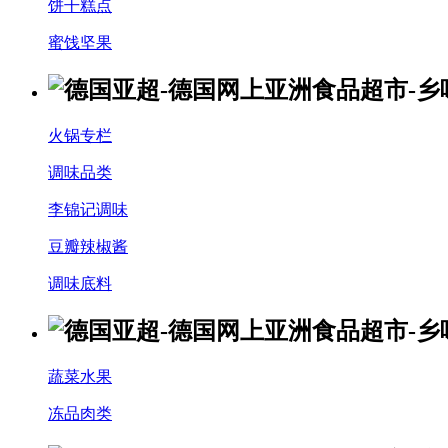
饼干糕点
蜜饯坚果
火锅专栏
调味品类
李锦记调味
豆瓣辣椒酱
调味底料
蔬菜水果
冻品肉类