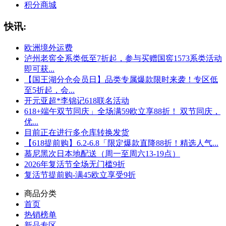
积分商城
快讯:
欧洲境外运费
泸州老窖全系类低至7折起，参与买赠国窖1573系类活动
即可获...
【国王湖分仓会员日】品类专属爆款限时来袭！专区低
至5折起，会...
开元亚超*李锦记618联名活动
618+端午双节同庆」全场满59欧立享88折！ 双节同庆，
优...
目前正在进行多仓库转换发货
【618提前购】6.2-6.8「限定爆款直降88折！精选人气...
慕尼黑次日本地配送（周一至周六13-19点）
2026年复活节全场无门槛9折
复活节提前购-满45欧立享受9折
商品分类
首页
热销榜单
新品专区