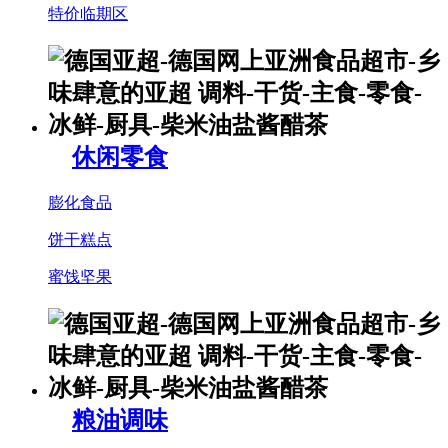
特价临期区
休闲零食
膨化食品
饼干糕点
蜜饯坚果
粮油调味