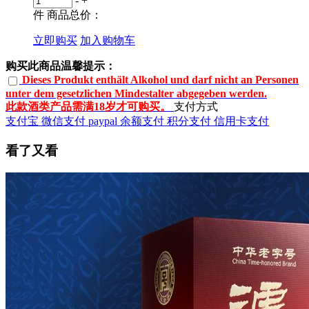
-
+
件
商品总价：
立即购买
加入购物车
购买此商品温馨提示：
Dieses Produkt enthält Alkohol und darf nicht an Personen
unter dem gesetzlichen Mindestalter abgegeben werden.
此款酒类产品需满18岁才可购买。
支付方式
支付宝
微信支付
paypal
余额支付
积分支付
信用卡支付
看了又看