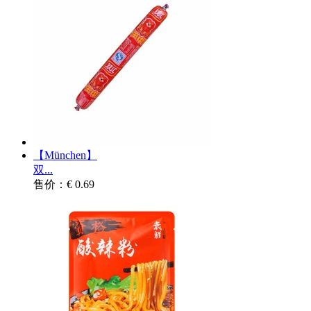
【München】
双...
售价：€ 0.69