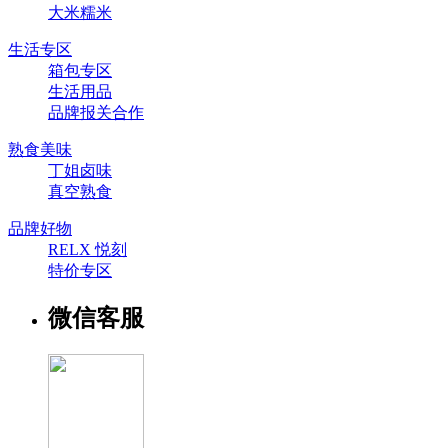
大米糯米
生活专区
箱包专区
生活用品
品牌报关合作
熟食美味
丁姐卤味
真空熟食
品牌好物
RELX 悦刻
特价专区
微信客服