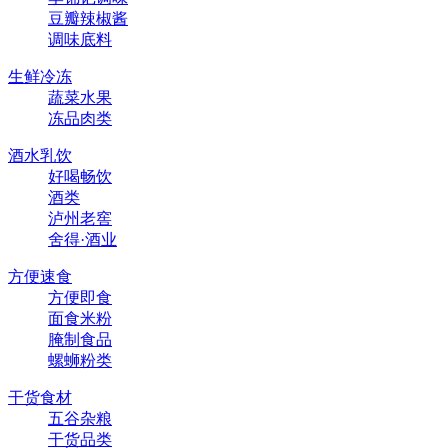
豆瓣辣椒酱
调味底料
生鲜冷冻
蔬菜水果
冻品肉类
酒水乳饮
好喝畅饮
酒类
泸州老窖
舍得·酒业
方便速食
方便即食
面食米粉
腌制食品
螺蛳粉类
干货食材
五谷杂粮
干货品类