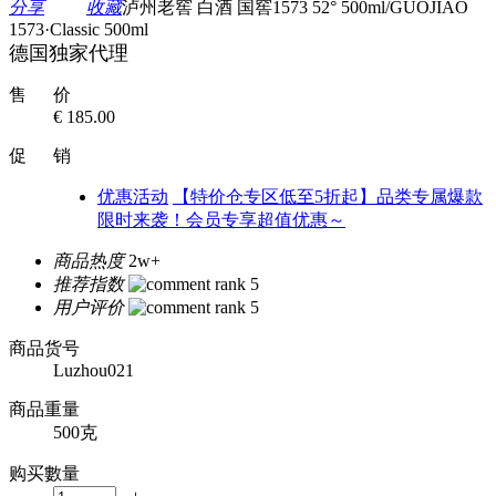
分享
收藏
泸州老窖 白酒 国窖1573 52° 500ml/GUOJIAO
1573·Classic 500ml
德国独家代理
售 价
€ 185.00
促 销
优惠活动
【特价仓专区低至5折起】品类专属爆款
限时来袭！会员专享超值优惠～
商品热度
2w+
推荐指数
用户评价
商品货号
Luzhou021
商品重量
500克
购买數量