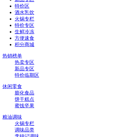
特价区
酒水乳饮
火锅专栏
特价专区
生鲜冷冻
方便速食
积分商城
热销榜单
热卖专区
新品专区
特价临期区
休闲零食
膨化食品
饼干糕点
蜜饯坚果
粮油调味
火锅专栏
调味品类
李锦记调味