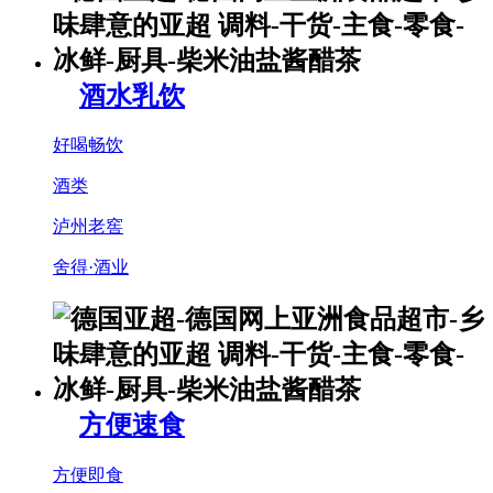
酒水乳饮
好喝畅饮
酒类
泸州老窖
舍得·酒业
方便速食
方便即食