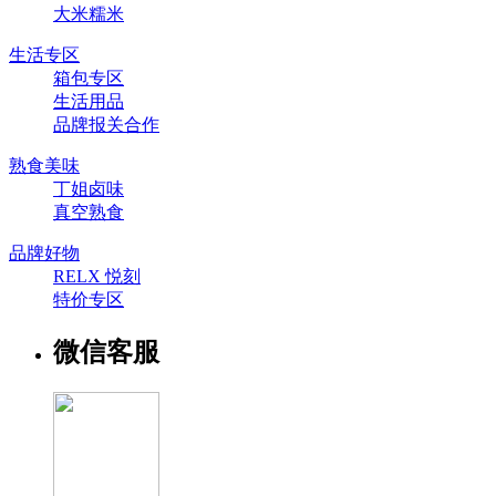
大米糯米
生活专区
箱包专区
生活用品
品牌报关合作
熟食美味
丁姐卤味
真空熟食
品牌好物
RELX 悦刻
特价专区
微信客服