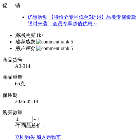
促 销
优惠活动
【特价仓专区低至5折起】品类专属爆款
限时来袭！会员专享超值优惠～
商品热度
1k+
推荐指数
用户评价
商品货号
A3-314
商品重量
65克
保质期
2026-05-19
购买數量
-
+
件
商品总价：
立即购买
加入购物车