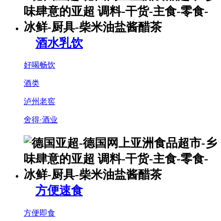
酒水乳饮
好喝畅饮
酒类
泸州老窖
舍得·酒业
方便速食
方便即食