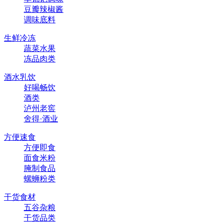
豆瓣辣椒酱
调味底料
生鲜冷冻
蔬菜水果
冻品肉类
酒水乳饮
好喝畅饮
酒类
泸州老窖
舍得·酒业
方便速食
方便即食
面食米粉
腌制食品
螺蛳粉类
干货食材
五谷杂粮
干货品类