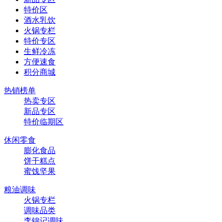
特价区
酒水乳饮
火锅专栏
特价专区
生鲜冷冻
方便速食
积分商城
热销榜单
热卖专区
新品专区
特价临期区
休闲零食
膨化食品
饼干糕点
蜜饯坚果
粮油调味
火锅专栏
调味品类
李锦记调味