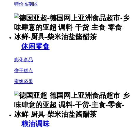
特价临期区
休闲零食
膨化食品
饼干糕点
蜜饯坚果
粮油调味