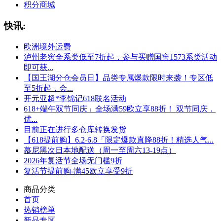
积分商城
快讯:
欧洲境外运费
泸州老窖全系类低至7折起，参与买赠国窖1573系类活动
即可获...
【国王湖分仓会员日】品类专属爆款限时来袭！专区低
至5折起，会...
开元亚超*李锦记618联名活动
618+端午双节同庆」全场满59欧立享88折！ 双节同庆，
优...
目前正在进行多仓库转换发货
【618提前购】6.2-6.8「限定爆款直降88折！精选人气...
慕尼黑次日本地配送（周一至周六13-19点）
2026年复活节全场无门槛9折
复活节提前购-满45欧立享受9折
商品分类
首页
热销榜单
新品专区