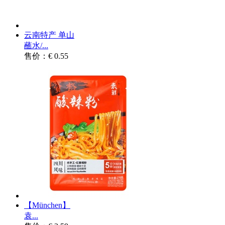
云南特产 单山
蘸水/...
售价：€ 0.55
【München】
袁...