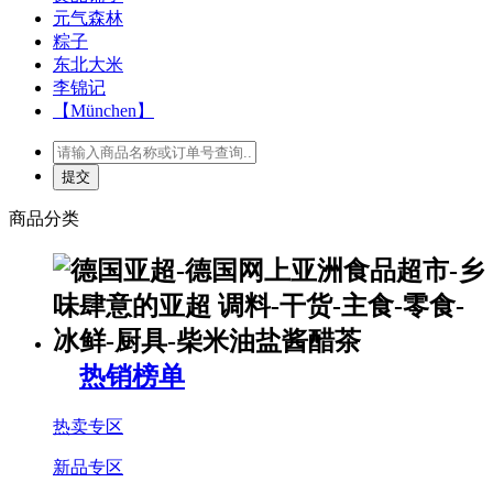
元气森林
粽子
东北大米
李锦记
【München】
商品分类
热销榜单
热卖专区
新品专区