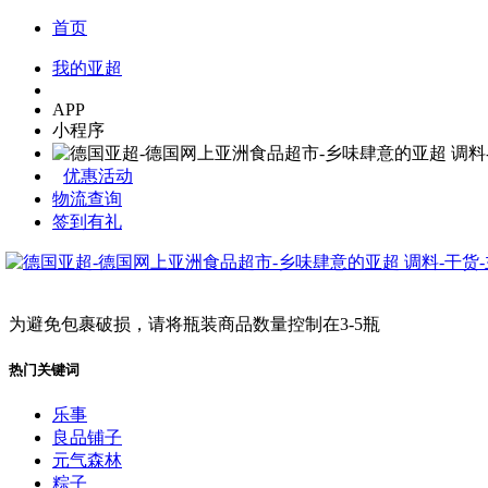
首页
我的亚超
APP
小程序
优惠活动
物流查询
签到有礼
为避免包裹破损，请将瓶装商品数量控制在3-5瓶
热门关键词
乐事
良品铺子
元气森林
粽子