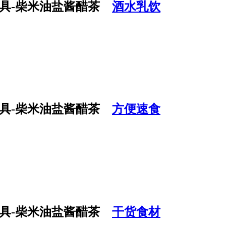
酒水乳饮
方便速食
干货食材