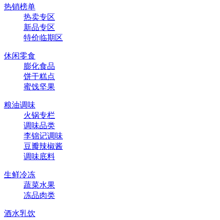
热销榜单
热卖专区
新品专区
特价临期区
休闲零食
膨化食品
饼干糕点
蜜饯坚果
粮油调味
火锅专栏
调味品类
李锦记调味
豆瓣辣椒酱
调味底料
生鲜冷冻
蔬菜水果
冻品肉类
酒水乳饮