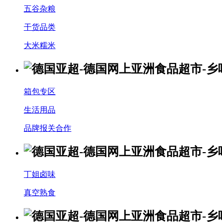
五谷杂粮
干货品类
大米糯米
箱包专区
生活用品
品牌报关合作
丁姐卤味
真空熟食