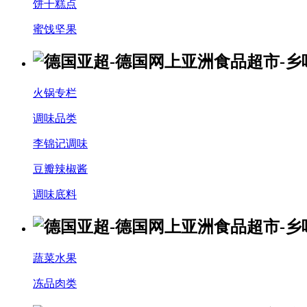
饼干糕点
蜜饯坚果
火锅专栏
调味品类
李锦记调味
豆瓣辣椒酱
调味底料
蔬菜水果
冻品肉类