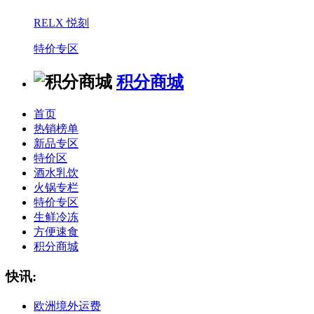
RELX 悦刻
特价专区
积分商城
首页
热销榜单
新品专区
特价区
酒水乳饮
火锅专栏
特价专区
生鲜冷冻
方便速食
积分商城
快讯:
欧洲境外运费