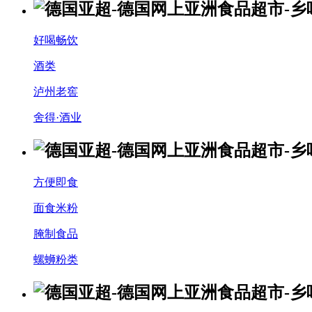
好喝畅饮
酒类
泸州老窖
舍得·酒业
方便即食
面食米粉
腌制食品
螺蛳粉类