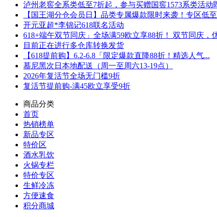
泸州老窖全系类低至7折起，参与买赠国窖1573系类活动即可
【国王湖分仓会员日】品类专属爆款限时来袭！专区低至5折
开元亚超*李锦记618联名活动
618+端午双节同庆」全场满59欧立享88折！ 双节同庆，优.
目前正在进行多仓库转换发货
【618提前购】6.2-6.8「限定爆款直降88折！精选人气...
慕尼黑次日本地配送（周一至周六13-19点）
2026年复活节全场无门槛9折
复活节提前购-满45欧立享受9折
商品分类
首页
热销榜单
新品专区
特价区
酒水乳饮
火锅专栏
特价专区
生鲜冷冻
方便速食
积分商城