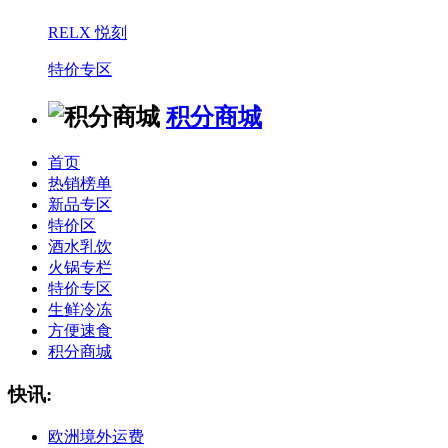
RELX 悦刻
特价专区
积分商城
首页
热销榜单
新品专区
特价区
酒水乳饮
火锅专栏
特价专区
生鲜冷冻
方便速食
积分商城
快讯:
欧洲境外运费