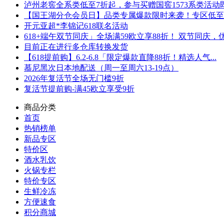
泸州老窖全系类低至7折起，参与买赠国窖1573系类活动即可
【国王湖分仓会员日】品类专属爆款限时来袭！专区低至5折
开元亚超*李锦记618联名活动
618+端午双节同庆」全场满59欧立享88折！ 双节同庆，优.
目前正在进行多仓库转换发货
【618提前购】6.2-6.8「限定爆款直降88折！精选人气...
慕尼黑次日本地配送（周一至周六13-19点）
2026年复活节全场无门槛9折
复活节提前购-满45欧立享受9折
商品分类
首页
热销榜单
新品专区
特价区
酒水乳饮
火锅专栏
特价专区
生鲜冷冻
方便速食
积分商城