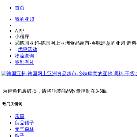
首页
我的亚超
APP
小程序
优惠活动
物流查询
签到有礼
为避免包裹破损，请将瓶装商品数量控制在3-5瓶
热门关键词
乐事
良品铺子
元气森林
粽子