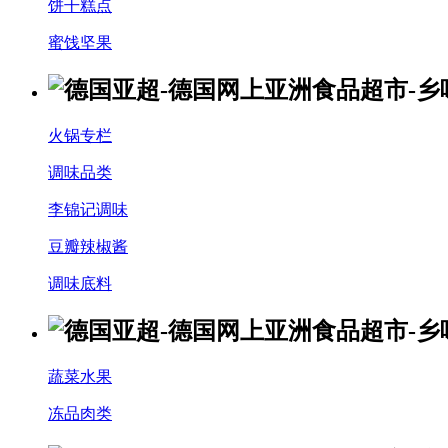
饼干糕点
蜜饯坚果
火锅专栏
调味品类
李锦记调味
豆瓣辣椒酱
调味底料
蔬菜水果
冻品肉类