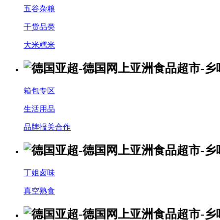
五谷杂粮
干货品类
大米糯米
箱包专区
生活用品
品牌报关合作
丁姐卤味
真空熟食