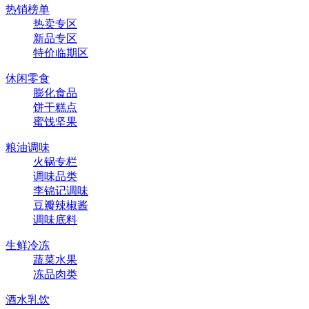
热销榜单
热卖专区
新品专区
特价临期区
休闲零食
膨化食品
饼干糕点
蜜饯坚果
粮油调味
火锅专栏
调味品类
李锦记调味
豆瓣辣椒酱
调味底料
生鲜冷冻
蔬菜水果
冻品肉类
酒水乳饮