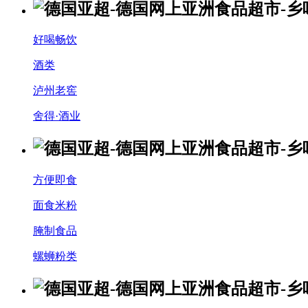
好喝畅饮
酒类
泸州老窖
舍得·酒业
方便即食
面食米粉
腌制食品
螺蛳粉类