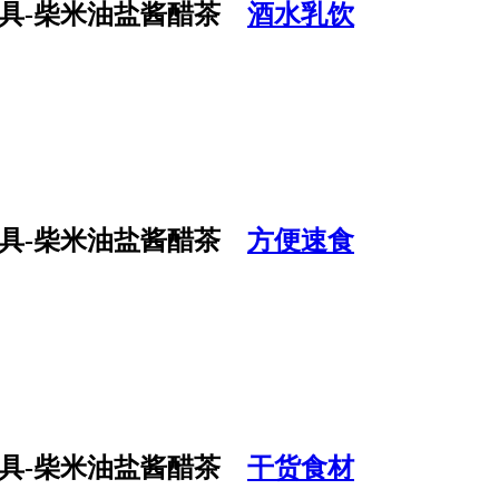
酒水乳饮
方便速食
干货食材