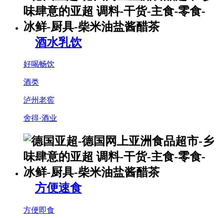
酒水乳饮
好喝畅饮
酒类
泸州老窖
舍得·酒业
方便速食
方便即食