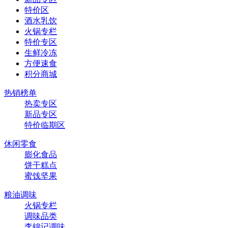
特价区
酒水乳饮
火锅专栏
特价专区
生鲜冷冻
方便速食
积分商城
热销榜单
热卖专区
新品专区
特价临期区
休闲零食
膨化食品
饼干糕点
蜜饯坚果
粮油调味
火锅专栏
调味品类
李锦记调味