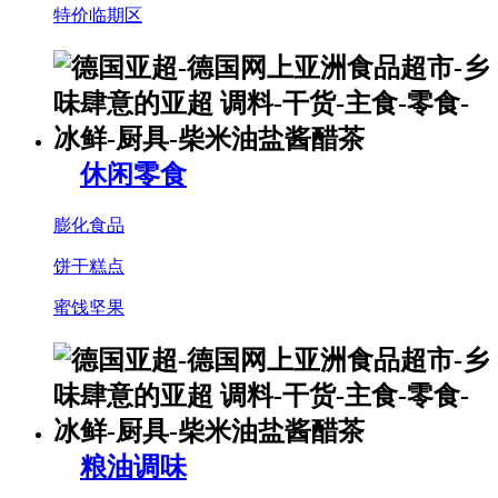
特价临期区
休闲零食
膨化食品
饼干糕点
蜜饯坚果
粮油调味