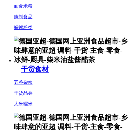
面食米粉
腌制食品
螺蛳粉类
干货食材
五谷杂粮
干货品类
大米糯米