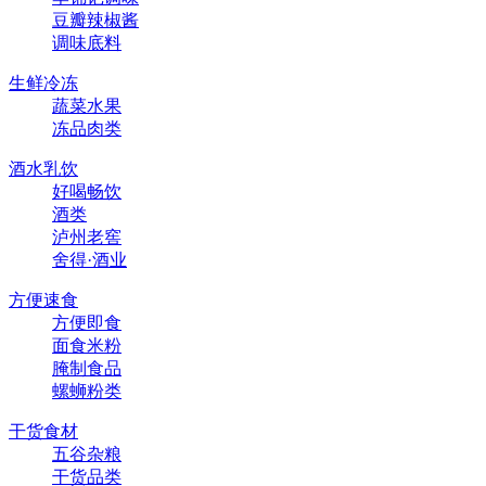
豆瓣辣椒酱
调味底料
生鲜冷冻
蔬菜水果
冻品肉类
酒水乳饮
好喝畅饮
酒类
泸州老窖
舍得·酒业
方便速食
方便即食
面食米粉
腌制食品
螺蛳粉类
干货食材
五谷杂粮
干货品类