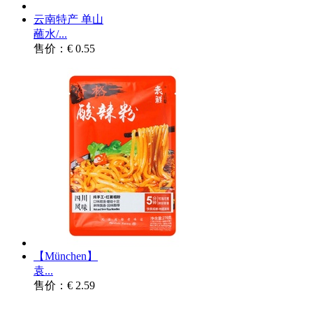
云南特产 单山
蘸水/...
售价：€ 0.55
【München】
袁...
售价：€ 2.59