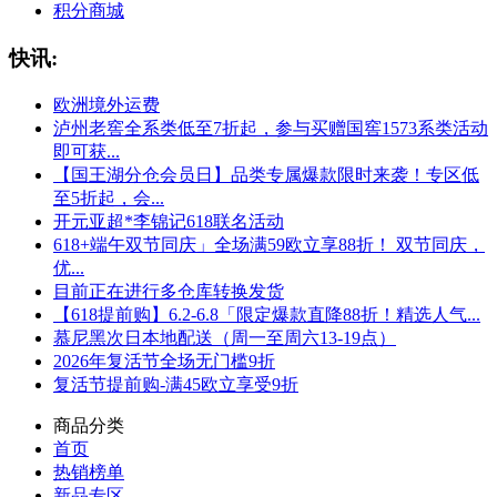
积分商城
快讯:
欧洲境外运费
泸州老窖全系类低至7折起，参与买赠国窖1573系类活动
即可获...
【国王湖分仓会员日】品类专属爆款限时来袭！专区低
至5折起，会...
开元亚超*李锦记618联名活动
618+端午双节同庆」全场满59欧立享88折！ 双节同庆，
优...
目前正在进行多仓库转换发货
【618提前购】6.2-6.8「限定爆款直降88折！精选人气...
慕尼黑次日本地配送（周一至周六13-19点）
2026年复活节全场无门槛9折
复活节提前购-满45欧立享受9折
商品分类
首页
热销榜单
新品专区