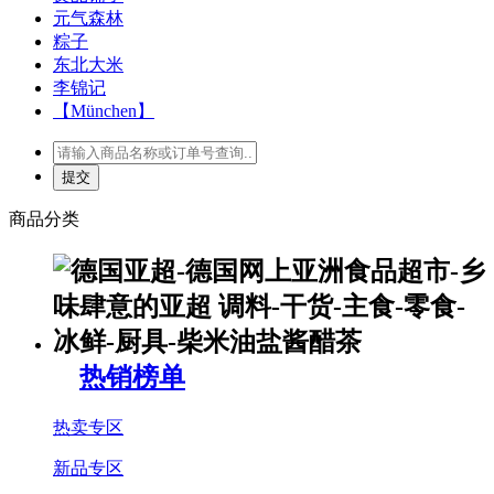
元气森林
粽子
东北大米
李锦记
【München】
商品分类
热销榜单
热卖专区
新品专区