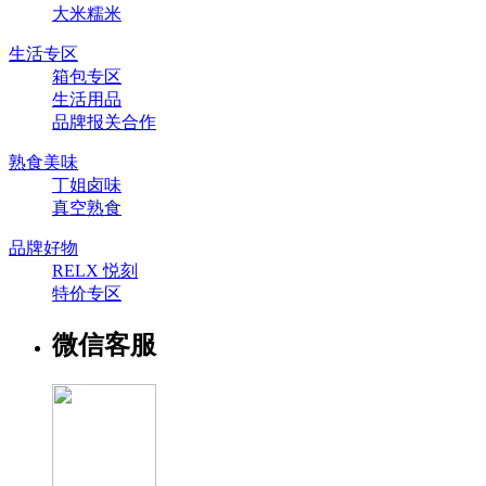
大米糯米
生活专区
箱包专区
生活用品
品牌报关合作
熟食美味
丁姐卤味
真空熟食
品牌好物
RELX 悦刻
特价专区
微信客服