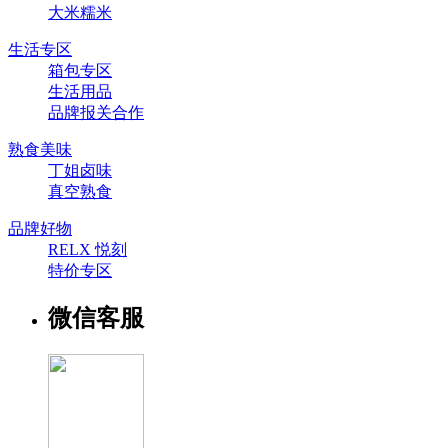
大米糯米
生活专区
箱包专区
生活用品
品牌报关合作
熟食美味
丁姐卤味
真空熟食
品牌好物
RELX 悦刻
特价专区
微信客服