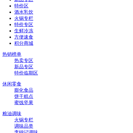
特价区
酒水乳饮
火锅专栏
特价专区
生鲜冷冻
方便速食
积分商城
热销榜单
热卖专区
新品专区
特价临期区
休闲零食
膨化食品
饼干糕点
蜜饯坚果
粮油调味
火锅专栏
调味品类
李锦记调味