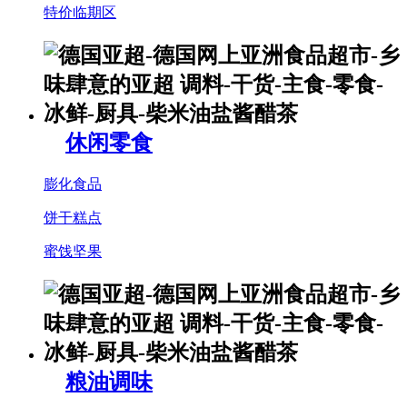
特价临期区
休闲零食
膨化食品
饼干糕点
蜜饯坚果
粮油调味