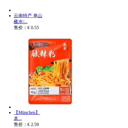
云南特产 单山
蘸水/...
售价：€ 0.55
【München】
袁...
售价：€ 2.59