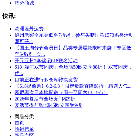
积分商城
快讯:
欧洲境外运费
泸州老窖全系类低至7折起，参与买赠国窖1573系类活动
即可获...
【国王湖分仓会员日】品类专属爆款限时来袭！专区低
至5折起，会...
开元亚超*李锦记618联名活动
618+端午双节同庆」全场满59欧立享88折！ 双节同庆，
优...
目前正在进行多仓库转换发货
【618提前购】6.2-6.8「限定爆款直降88折！精选人气...
慕尼黑次日本地配送（周一至周六13-19点）
2026年复活节全场无门槛9折
复活节提前购-满45欧立享受9折
商品分类
首页
热销榜单
新品专区