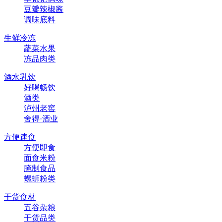
豆瓣辣椒酱
调味底料
生鲜冷冻
蔬菜水果
冻品肉类
酒水乳饮
好喝畅饮
酒类
泸州老窖
舍得·酒业
方便速食
方便即食
面食米粉
腌制食品
螺蛳粉类
干货食材
五谷杂粮
干货品类