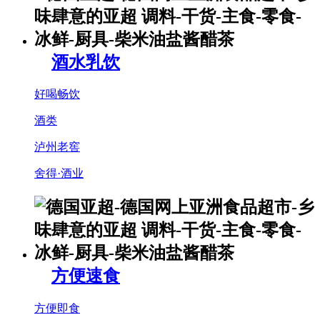
酒水乳饮
好喝畅饮
酒类
泸州老窖
舍得·酒业
方便速食
方便即食