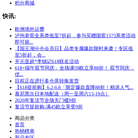
积分商城
快讯:
欧洲境外运费
泸州老窖全系类低至7折起，参与买赠国窖1573系类活动
即可获...
【国王湖分仓会员日】品类专属爆款限时来袭！专区低
至5折起，会...
开元亚超*李锦记618联名活动
618+端午双节同庆」全场满59欧立享88折！ 双节同庆，
优...
目前正在进行多仓库转换发货
【618提前购】6.2-6.8「限定爆款直降88折！精选人气...
慕尼黑次日本地配送（周一至周六13-19点）
2026年复活节全场无门槛9折
复活节提前购-满45欧立享受9折
商品分类
首页
热销榜单
新品专区