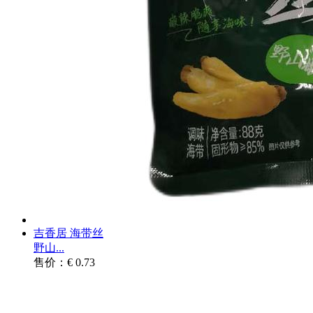
吉香居 海带丝
野山...
售价：€ 0.73