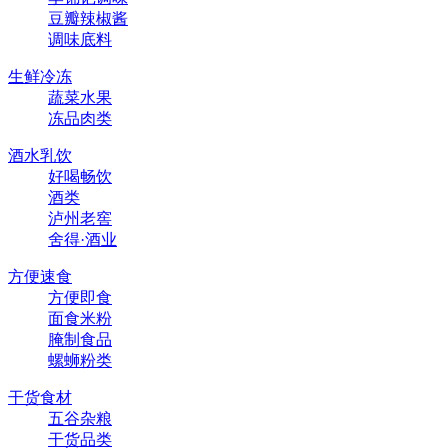
豆瓣辣椒酱
调味底料
生鲜冷冻
蔬菜水果
冻品肉类
酒水乳饮
好喝畅饮
酒类
泸州老窖
舍得·酒业
方便速食
方便即食
面食米粉
腌制食品
螺蛳粉类
干货食材
五谷杂粮
干货品类