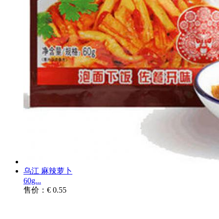
乌江 麻辣萝卜
60g...
售价：€ 0.55