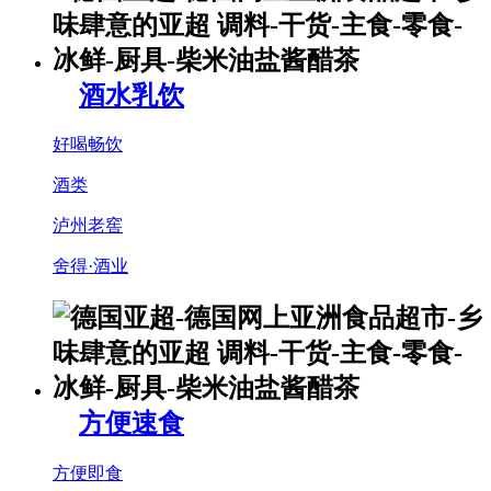
酒水乳饮
好喝畅饮
酒类
泸州老窖
舍得·酒业
方便速食
方便即食