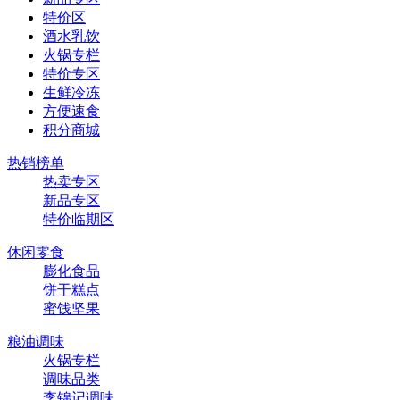
特价区
酒水乳饮
火锅专栏
特价专区
生鲜冷冻
方便速食
积分商城
热销榜单
热卖专区
新品专区
特价临期区
休闲零食
膨化食品
饼干糕点
蜜饯坚果
粮油调味
火锅专栏
调味品类
李锦记调味