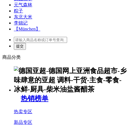
元气森林
粽子
东北大米
李锦记
【München】
商品分类
热销榜单
热卖专区
新品专区