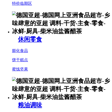
特价临期区
休闲零食
膨化食品
饼干糕点
蜜饯坚果
粮油调味