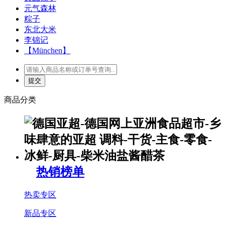
元气森林
粽子
东北大米
李锦记
【München】
商品分类
热销榜单
热卖专区
新品专区