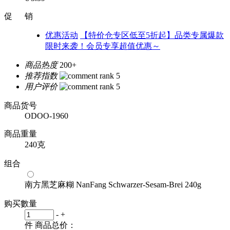
促 销
优惠活动
【特价仓专区低至5折起】品类专属爆款
限时来袭！会员专享超值优惠～
商品热度
200+
推荐指数
用户评价
商品货号
ODOO-1960
商品重量
240克
组合
南方黑芝麻糊 NanFang Schwarzer-Sesam-Brei 240g
购买數量
-
+
件
商品总价：