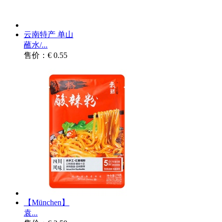
云南特产 单山
蘸水/...
售价：€ 0.55
【München】
袁...