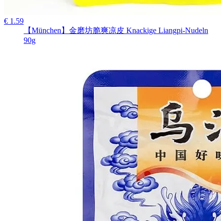
€ 1.59
【München】金磨坊脆爽凉皮 Knackige Liangpi-Nudeln
90g