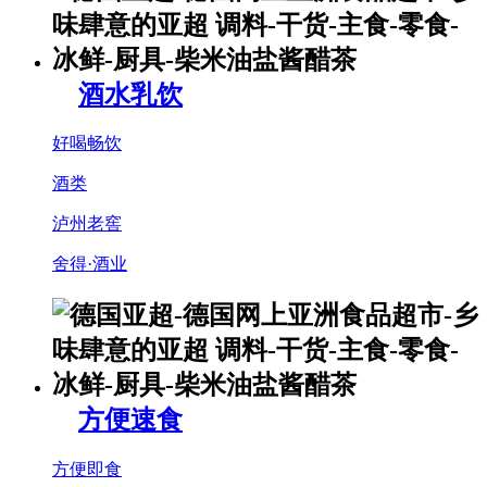
酒水乳饮
好喝畅饮
酒类
泸州老窖
舍得·酒业
方便速食
方便即食