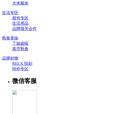
大米糯米
生活专区
箱包专区
生活用品
品牌报关合作
熟食美味
丁姐卤味
真空熟食
品牌好物
RELX 悦刻
特价专区
微信客服