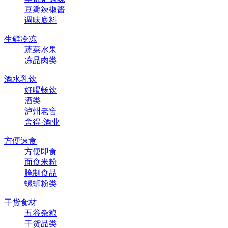
豆瓣辣椒酱
调味底料
生鲜冷冻
蔬菜水果
冻品肉类
酒水乳饮
好喝畅饮
酒类
泸州老窖
舍得·酒业
方便速食
方便即食
面食米粉
腌制食品
螺蛳粉类
干货食材
五谷杂粮
干货品类