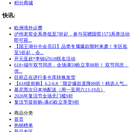
积分商城
快讯:
欧洲境外运费
泸州老窖全系类低至7折起，参与买赠国窖1573系类活动
即可获...
【国王湖分仓会员日】品类专属爆款限时来袭！专区低
至5折起，会...
开元亚超*李锦记618联名活动
618+端午双节同庆」全场满59欧立享88折！ 双节同庆，
优...
目前正在进行多仓库转换发货
【618提前购】6.2-6.8「限定爆款直降88折！精选人气...
慕尼黑次日本地配送（周一至周六13-19点）
2026年复活节全场无门槛9折
复活节提前购-满45欧立享受9折
商品分类
首页
热销榜单
新品专区