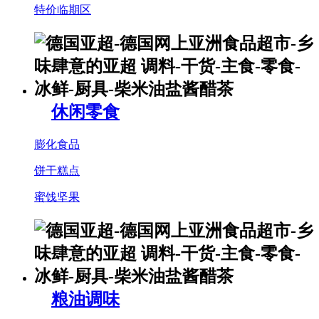
特价临期区
休闲零食
膨化食品
饼干糕点
蜜饯坚果
粮油调味