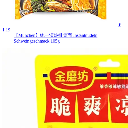
€
1.19
【München】统一清炖排骨面 Instantnudeln
Schweingeschmack 105g