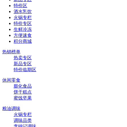
特价区
酒水乳饮
火锅专栏
特价专区
生鲜冷冻
方便速食
积分商城
热销榜单
热卖专区
新品专区
特价临期区
休闲零食
膨化食品
饼干糕点
蜜饯坚果
粮油调味
火锅专栏
调味品类
李锦记调味