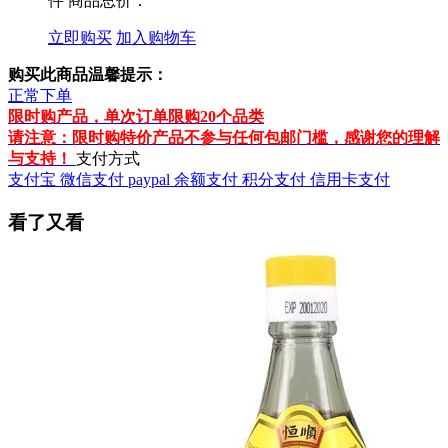
件
商品总价：
立即购买
加入购物车
购买此商品温馨提示：
正常下单
限时购产品，单次订单限购20个品类
请注意：限时购特价产品不参与任何包邮门槛，感谢您的理解
与支持！
支付方式
支付宝
微信支付
paypal
余额支付
积分支付
信用卡支付
看了又看