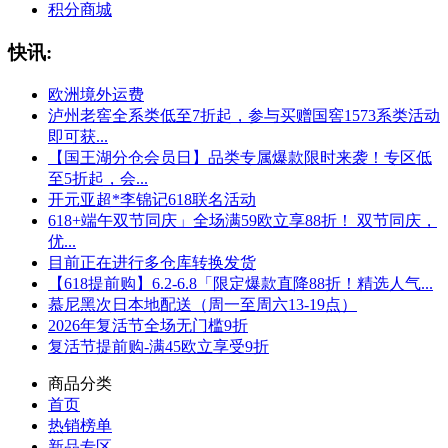
积分商城
快讯:
欧洲境外运费
泸州老窖全系类低至7折起，参与买赠国窖1573系类活动
即可获...
【国王湖分仓会员日】品类专属爆款限时来袭！专区低
至5折起，会...
开元亚超*李锦记618联名活动
618+端午双节同庆」全场满59欧立享88折！ 双节同庆，
优...
目前正在进行多仓库转换发货
【618提前购】6.2-6.8「限定爆款直降88折！精选人气...
慕尼黑次日本地配送（周一至周六13-19点）
2026年复活节全场无门槛9折
复活节提前购-满45欧立享受9折
商品分类
首页
热销榜单
新品专区