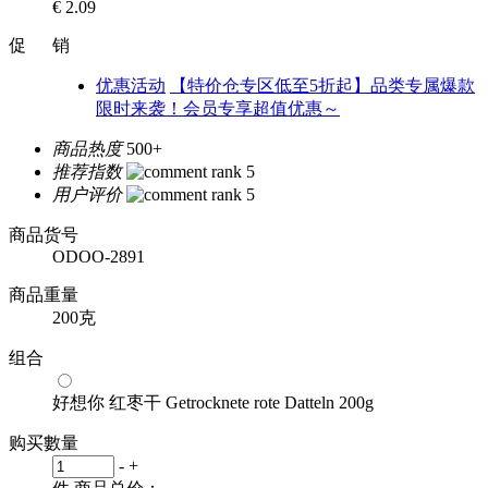
€ 2.09
促 销
优惠活动
【特价仓专区低至5折起】品类专属爆款
限时来袭！会员专享超值优惠～
商品热度
500+
推荐指数
用户评价
商品货号
ODOO-2891
商品重量
200克
组合
好想你 红枣干 Getrocknete rote Datteln 200g
购买數量
-
+