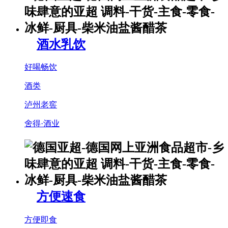
酒水乳饮
好喝畅饮
酒类
泸州老窖
舍得·酒业
方便速食
方便即食