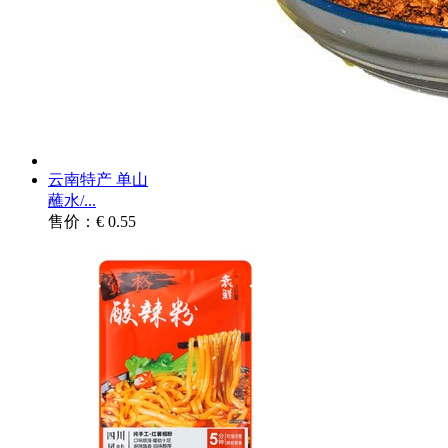
云南特产 单山
蘸水/...
售价：€ 0.55