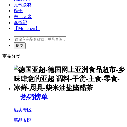
元气森林
粽子
东北大米
李锦记
【München】
商品分类
热销榜单
热卖专区
新品专区