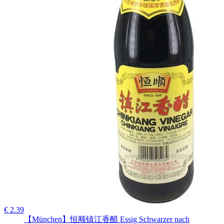
€ 2.39
【München】恒顺镇江香醋 Essig Schwarzer nach