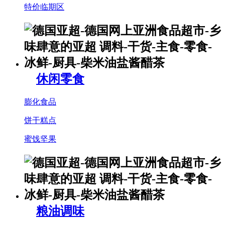
特价临期区
休闲零食
膨化食品
饼干糕点
蜜饯坚果
粮油调味