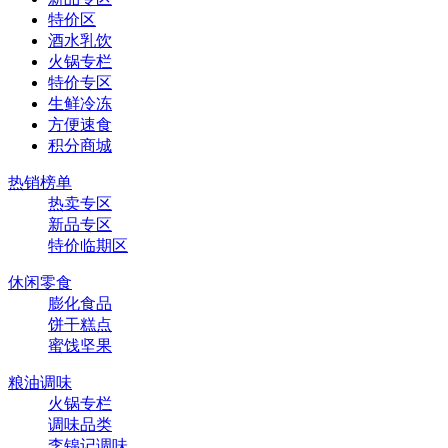
特价区
酒水乳饮
火锅专栏
特价专区
生鲜冷冻
方便速食
积分商城
热销榜单
热卖专区
新品专区
特价临期区
休闲零食
膨化食品
饼干糕点
蜜饯坚果
粮油调味
火锅专栏
调味品类
李锦记调味