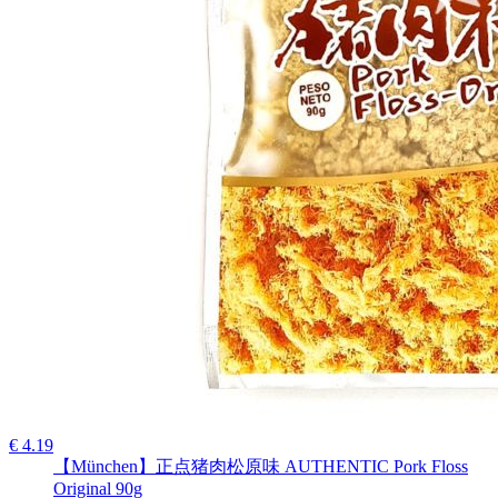
€ 4.19
【München】正点猪肉松原味 AUTHENTIC Pork Floss
Original 90g