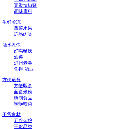
豆瓣辣椒酱
调味底料
生鲜冷冻
蔬菜水果
冻品肉类
酒水乳饮
好喝畅饮
酒类
泸州老窖
舍得·酒业
方便速食
方便即食
面食米粉
腌制食品
螺蛳粉类
干货食材
五谷杂粮
干货品类