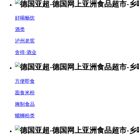
好喝畅饮
酒类
泸州老窖
舍得·酒业
方便即食
面食米粉
腌制食品
螺蛳粉类