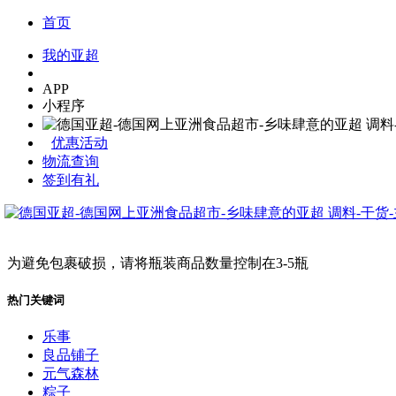
首页
我的亚超
APP
小程序
优惠活动
物流查询
签到有礼
为避免包裹破损，请将瓶装商品数量控制在3-5瓶
热门关键词
乐事
良品铺子
元气森林
粽子