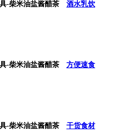
酒水乳饮
方便速食
干货食材