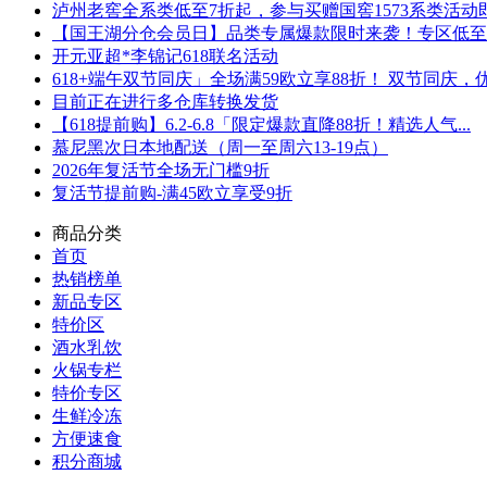
泸州老窖全系类低至7折起，参与买赠国窖1573系类活动即可
【国王湖分仓会员日】品类专属爆款限时来袭！专区低至5折
开元亚超*李锦记618联名活动
618+端午双节同庆」全场满59欧立享88折！ 双节同庆，优.
目前正在进行多仓库转换发货
【618提前购】6.2-6.8「限定爆款直降88折！精选人气...
慕尼黑次日本地配送（周一至周六13-19点）
2026年复活节全场无门槛9折
复活节提前购-满45欧立享受9折
商品分类
首页
热销榜单
新品专区
特价区
酒水乳饮
火锅专栏
特价专区
生鲜冷冻
方便速食
积分商城