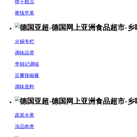
饼干糕点
蜜饯坚果
火锅专栏
调味品类
李锦记调味
豆瓣辣椒酱
调味底料
蔬菜水果
冻品肉类