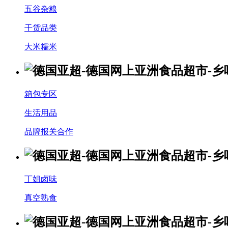
五谷杂粮
干货品类
大米糯米
箱包专区
生活用品
品牌报关合作
丁姐卤味
真空熟食