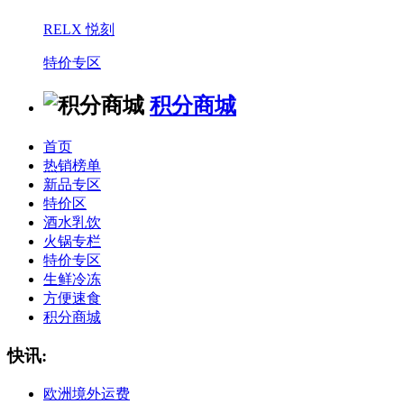
RELX 悦刻
特价专区
积分商城
首页
热销榜单
新品专区
特价区
酒水乳饮
火锅专栏
特价专区
生鲜冷冻
方便速食
积分商城
快讯:
欧洲境外运费