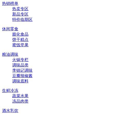
热销榜单
热卖专区
新品专区
特价临期区
休闲零食
膨化食品
饼干糕点
蜜饯坚果
粮油调味
火锅专栏
调味品类
李锦记调味
豆瓣辣椒酱
调味底料
生鲜冷冻
蔬菜水果
冻品肉类
酒水乳饮