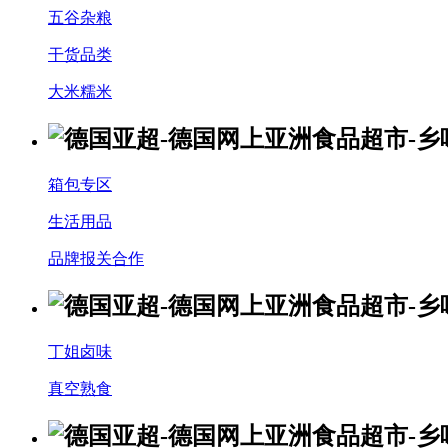
五谷杂粮
干货品类
大米糯米
箱包专区
生活用品
品牌报关合作
丁姐卤味
真空熟食