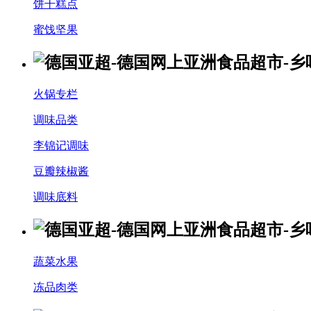
饼干糕点
蜜饯坚果
火锅专栏
调味品类
李锦记调味
豆瓣辣椒酱
调味底料
蔬菜水果
冻品肉类