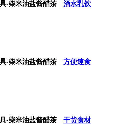
酒水乳饮
方便速食
干货食材