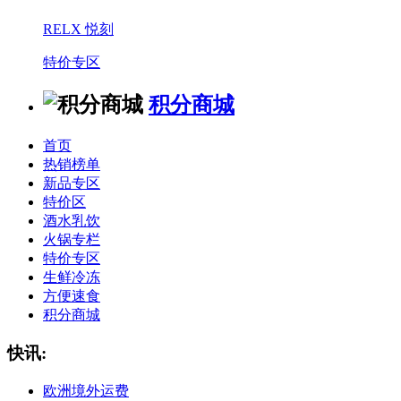
RELX 悦刻
特价专区
积分商城
首页
热销榜单
新品专区
特价区
酒水乳饮
火锅专栏
特价专区
生鲜冷冻
方便速食
积分商城
快讯:
欧洲境外运费