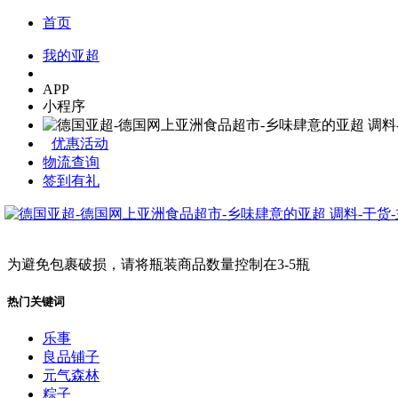
首页
我的亚超
APP
小程序
优惠活动
物流查询
签到有礼
为避免包裹破损，请将瓶装商品数量控制在3-5瓶
热门关键词
乐事
良品铺子
元气森林
粽子