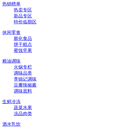
热销榜单
热卖专区
新品专区
特价临期区
休闲零食
膨化食品
饼干糕点
蜜饯坚果
粮油调味
火锅专栏
调味品类
李锦记调味
豆瓣辣椒酱
调味底料
生鲜冷冻
蔬菜水果
冻品肉类
酒水乳饮