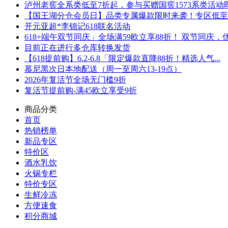
泸州老窖全系类低至7折起，参与买赠国窖1573系类活动即可
【国王湖分仓会员日】品类专属爆款限时来袭！专区低至5折
开元亚超*李锦记618联名活动
618+端午双节同庆」全场满59欧立享88折！ 双节同庆，优.
目前正在进行多仓库转换发货
【618提前购】6.2-6.8「限定爆款直降88折！精选人气...
慕尼黑次日本地配送（周一至周六13-19点）
2026年复活节全场无门槛9折
复活节提前购-满45欧立享受9折
商品分类
首页
热销榜单
新品专区
特价区
酒水乳饮
火锅专栏
特价专区
生鲜冷冻
方便速食
积分商城