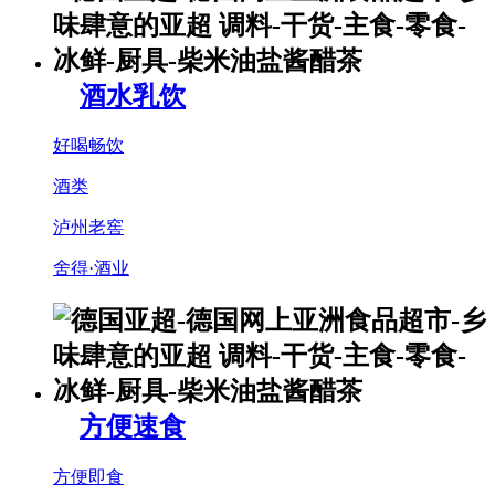
酒水乳饮
好喝畅饮
酒类
泸州老窖
舍得·酒业
方便速食
方便即食