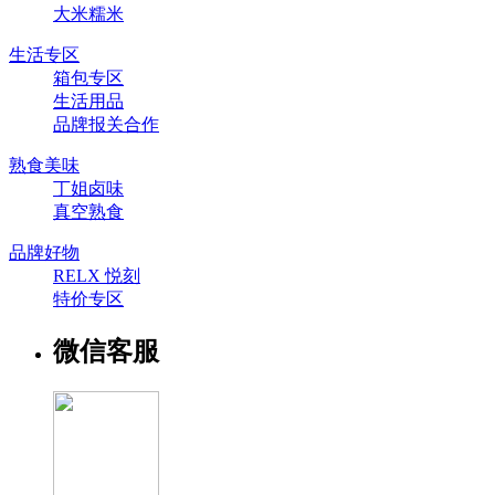
大米糯米
生活专区
箱包专区
生活用品
品牌报关合作
熟食美味
丁姐卤味
真空熟食
品牌好物
RELX 悦刻
特价专区
微信客服