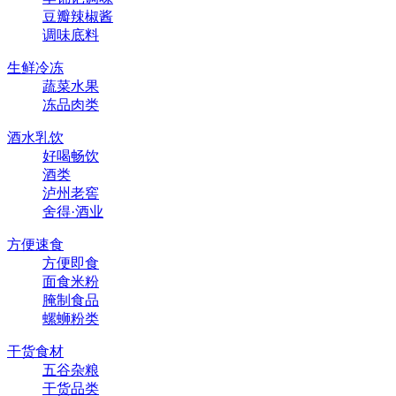
豆瓣辣椒酱
调味底料
生鲜冷冻
蔬菜水果
冻品肉类
酒水乳饮
好喝畅饮
酒类
泸州老窖
舍得·酒业
方便速食
方便即食
面食米粉
腌制食品
螺蛳粉类
干货食材
五谷杂粮
干货品类