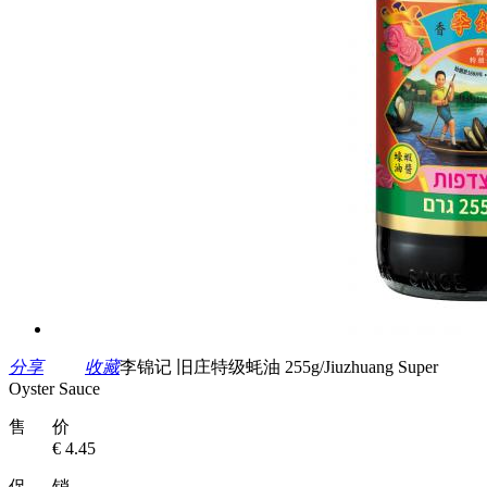
分享
收藏
李锦记 旧庄特级蚝油 255g/Jiuzhuang Super
Oyster Sauce
售 价
€ 4.45
促 销