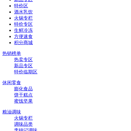
特价区
酒水乳饮
火锅专栏
特价专区
生鲜冷冻
方便速食
积分商城
热销榜单
热卖专区
新品专区
特价临期区
休闲零食
膨化食品
饼干糕点
蜜饯坚果
粮油调味
火锅专栏
调味品类
李锦记调味