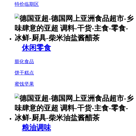
特价临期区
休闲零食
膨化食品
饼干糕点
蜜饯坚果
粮油调味