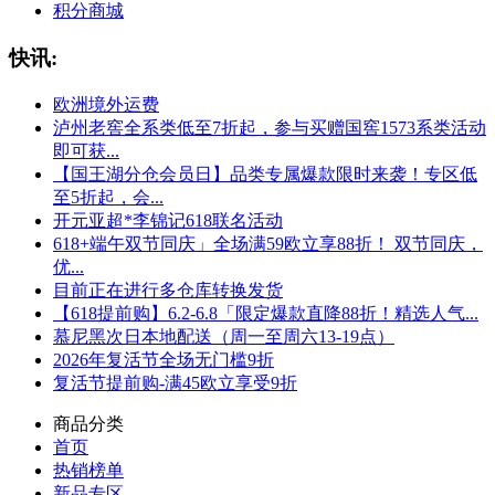
积分商城
快讯:
欧洲境外运费
泸州老窖全系类低至7折起，参与买赠国窖1573系类活动
即可获...
【国王湖分仓会员日】品类专属爆款限时来袭！专区低
至5折起，会...
开元亚超*李锦记618联名活动
618+端午双节同庆」全场满59欧立享88折！ 双节同庆，
优...
目前正在进行多仓库转换发货
【618提前购】6.2-6.8「限定爆款直降88折！精选人气...
慕尼黑次日本地配送（周一至周六13-19点）
2026年复活节全场无门槛9折
复活节提前购-满45欧立享受9折
商品分类
首页
热销榜单
新品专区