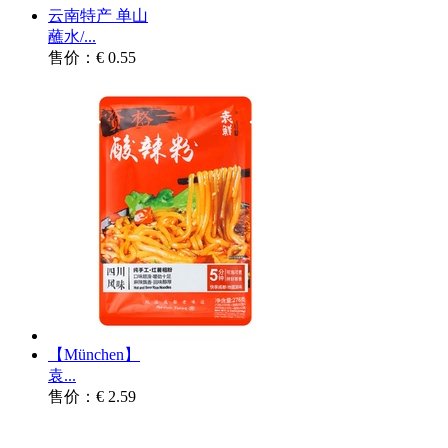
云南特产 单山
蘸水/...
售价：€ 0.55
【München】
袁...
售价：€ 2.59