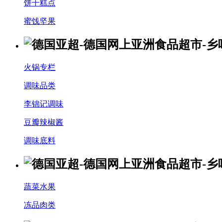
饼干糕点
蜜饯坚果
火锅专栏
调味品类
李锦记调味
豆瓣辣椒酱
调味底料
蔬菜水果
冻品肉类