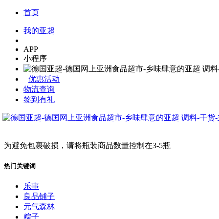
首页
我的亚超
APP
小程序
优惠活动
物流查询
签到有礼
为避免包裹破损，请将瓶装商品数量控制在3-5瓶
热门关键词
乐事
良品铺子
元气森林
粽子