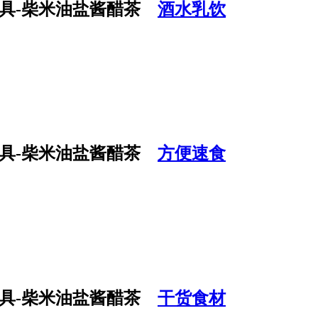
酒水乳饮
方便速食
干货食材