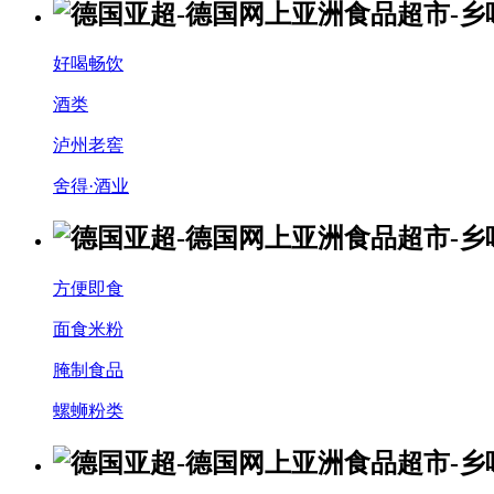
好喝畅饮
酒类
泸州老窖
舍得·酒业
方便即食
面食米粉
腌制食品
螺蛳粉类