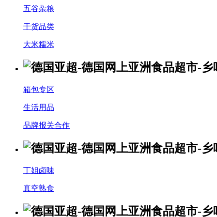
五谷杂粮
干货品类
大米糯米
箱包专区
生活用品
品牌报关合作
丁姐卤味
真空熟食