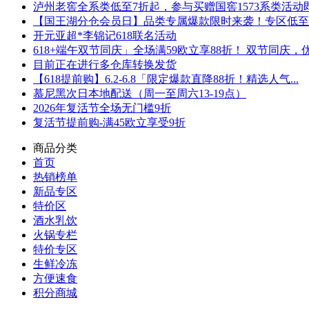
泸州老窖全系类低至7折起，参与买赠国窖1573系类活动即可
【国王湖分仓会员日】品类专属爆款限时来袭！专区低至5折
开元亚超*李锦记618联名活动
618+端午双节同庆」全场满59欧立享88折！ 双节同庆，优.
目前正在进行多仓库转换发货
【618提前购】6.2-6.8「限定爆款直降88折！精选人气...
慕尼黑次日本地配送（周一至周六13-19点）
2026年复活节全场无门槛9折
复活节提前购-满45欧立享受9折
商品分类
首页
热销榜单
新品专区
特价区
酒水乳饮
火锅专栏
特价专区
生鲜冷冻
方便速食
积分商城