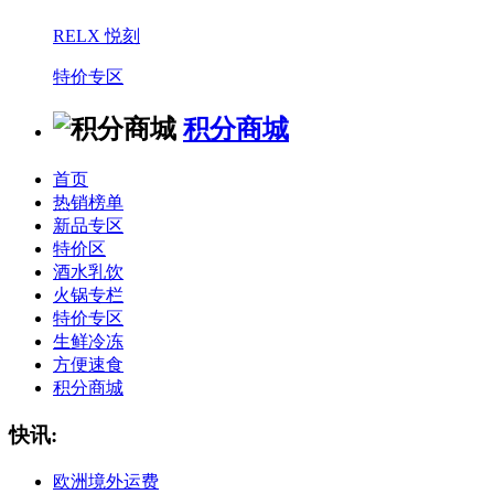
RELX 悦刻
特价专区
积分商城
首页
热销榜单
新品专区
特价区
酒水乳饮
火锅专栏
特价专区
生鲜冷冻
方便速食
积分商城
快讯:
欧洲境外运费