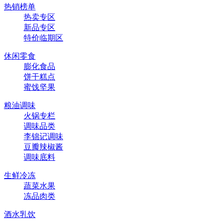
热销榜单
热卖专区
新品专区
特价临期区
休闲零食
膨化食品
饼干糕点
蜜饯坚果
粮油调味
火锅专栏
调味品类
李锦记调味
豆瓣辣椒酱
调味底料
生鲜冷冻
蔬菜水果
冻品肉类
酒水乳饮