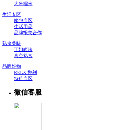
大米糯米
生活专区
箱包专区
生活用品
品牌报关合作
熟食美味
丁姐卤味
真空熟食
品牌好物
RELX 悦刻
特价专区
微信客服