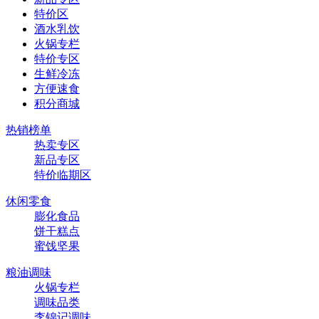
特价区
酒水乳饮
火锅专栏
特价专区
生鲜冷冻
方便速食
积分商城
热销榜单
热卖专区
新品专区
特价临期区
休闲零食
膨化食品
饼干糕点
蜜饯坚果
粮油调味
火锅专栏
调味品类
李锦记调味