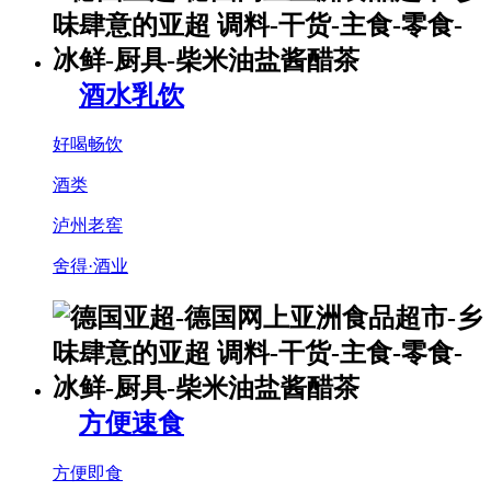
酒水乳饮
好喝畅饮
酒类
泸州老窖
舍得·酒业
方便速食
方便即食