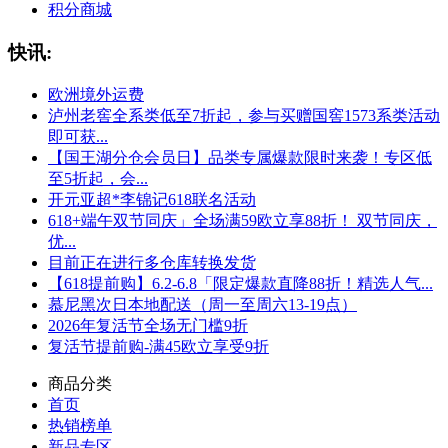
积分商城
快讯:
欧洲境外运费
泸州老窖全系类低至7折起，参与买赠国窖1573系类活动
即可获...
【国王湖分仓会员日】品类专属爆款限时来袭！专区低
至5折起，会...
开元亚超*李锦记618联名活动
618+端午双节同庆」全场满59欧立享88折！ 双节同庆，
优...
目前正在进行多仓库转换发货
【618提前购】6.2-6.8「限定爆款直降88折！精选人气...
慕尼黑次日本地配送（周一至周六13-19点）
2026年复活节全场无门槛9折
复活节提前购-满45欧立享受9折
商品分类
首页
热销榜单
新品专区