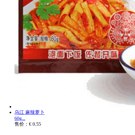
乌江 麻辣萝卜
60g...
售价：€ 0.55