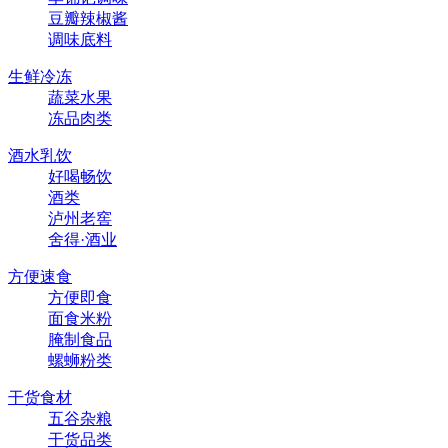
豆瓣辣椒酱
调味底料
生鲜冷冻
蔬菜水果
冻品肉类
酒水乳饮
好喝畅饮
酒类
泸州老窖
舍得·酒业
方便速食
方便即食
面食米粉
腌制食品
螺蛳粉类
干货食材
五谷杂粮
干货品类