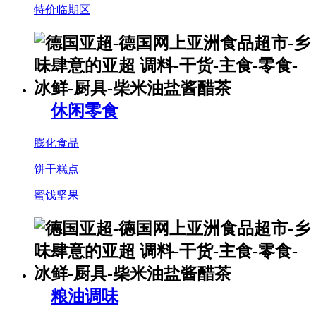
特价临期区
休闲零食
膨化食品
饼干糕点
蜜饯坚果
粮油调味