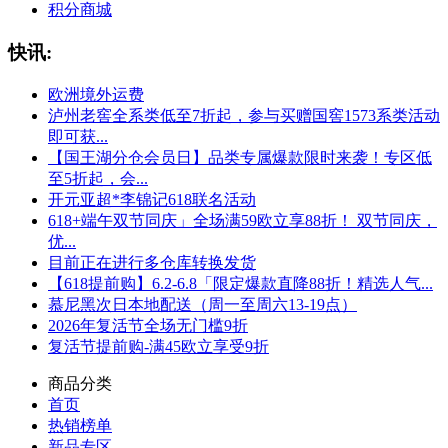
积分商城
快讯:
欧洲境外运费
泸州老窖全系类低至7折起，参与买赠国窖1573系类活动
即可获...
【国王湖分仓会员日】品类专属爆款限时来袭！专区低
至5折起，会...
开元亚超*李锦记618联名活动
618+端午双节同庆」全场满59欧立享88折！ 双节同庆，
优...
目前正在进行多仓库转换发货
【618提前购】6.2-6.8「限定爆款直降88折！精选人气...
慕尼黑次日本地配送（周一至周六13-19点）
2026年复活节全场无门槛9折
复活节提前购-满45欧立享受9折
商品分类
首页
热销榜单
新品专区