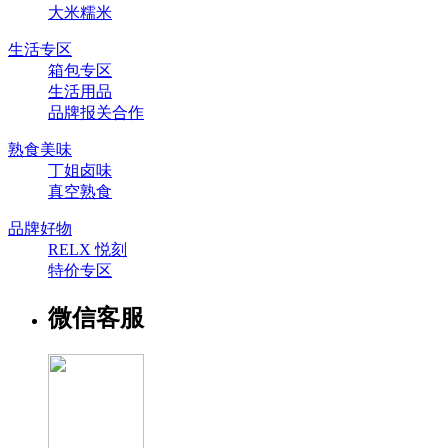
大米糯米
生活专区
箱包专区
生活用品
品牌报关合作
熟食美味
丁姐卤味
真空熟食
品牌好物
RELX 悦刻
特价专区
微信客服