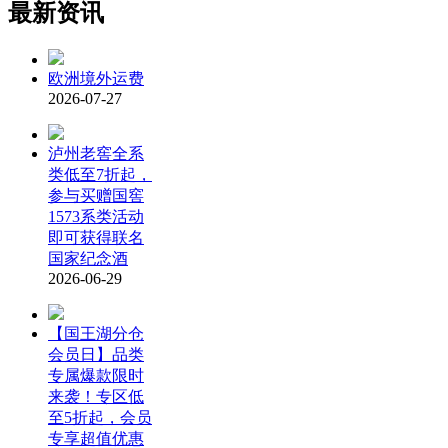
最新资讯
欧洲境外运费
2026-07-27
泸州老窖全系
类低至7折起，
参与买赠国窖
1573系类活动
即可获得联名
国家纪念酒
2026-06-29
【国王湖分仓
会员日】品类
专属爆款限时
来袭！专区低
至5折起，会员
专享超值优惠