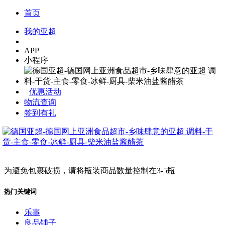
首页
我的亚超
APP
小程序
优惠活动
物流查询
签到有礼
为避免包裹破损，请将瓶装商品数量控制在3-5瓶
热门关键词
乐事
良品铺子