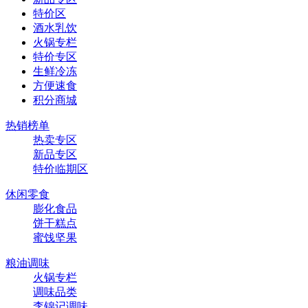
特价区
酒水乳饮
火锅专栏
特价专区
生鲜冷冻
方便速食
积分商城
热销榜单
热卖专区
新品专区
特价临期区
休闲零食
膨化食品
饼干糕点
蜜饯坚果
粮油调味
火锅专栏
调味品类
李锦记调味