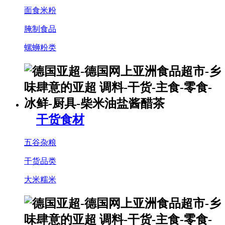
面食米粉
腌制食品
螺蛳粉类
干货食材
五谷杂粮
干货品类
大米糯米