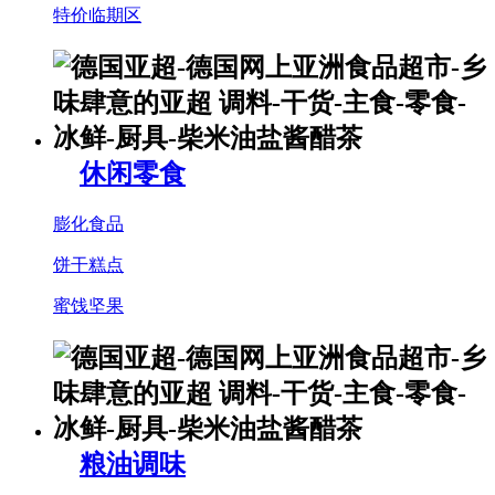
特价临期区
休闲零食
膨化食品
饼干糕点
蜜饯坚果
粮油调味