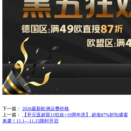
下一篇：
2026最新欧洲运费价格
上一篇：
【开元亚超双11狂欢+19周年庆】 超值87%折扣盛宴
来袭！11.1—11.15限时开启