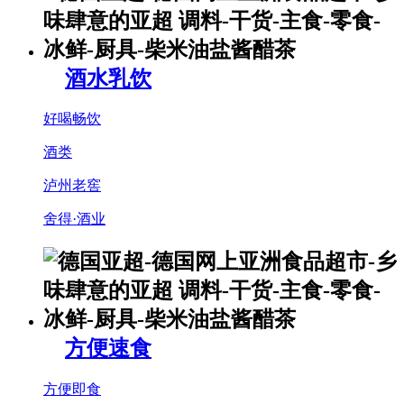
酒水乳饮
好喝畅饮
酒类
泸州老窖
舍得·酒业
方便速食
方便即食