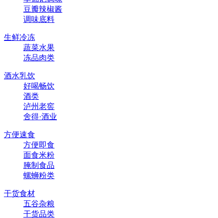
豆瓣辣椒酱
调味底料
生鲜冷冻
蔬菜水果
冻品肉类
酒水乳饮
好喝畅饮
酒类
泸州老窖
舍得·酒业
方便速食
方便即食
面食米粉
腌制食品
螺蛳粉类
干货食材
五谷杂粮
干货品类