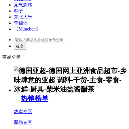
元气森林
粽子
东北大米
李锦记
【München】
商品分类
热销榜单
热卖专区
新品专区