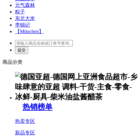
元气森林
粽子
东北大米
李锦记
【München】
商品分类
热销榜单
热卖专区
新品专区