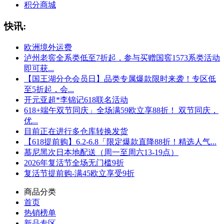
积分商城
快讯:
欧洲境外运费
泸州老窖全系类低至7折起，参与买赠国窖1573系类活动
即可获...
【国王湖分仓会员日】品类专属爆款限时来袭！专区低
至5折起，会...
开元亚超*李锦记618联名活动
618+端午双节同庆」全场满59欧立享88折！ 双节同庆，
优...
目前正在进行多仓库转换发货
【618提前购】6.2-6.8「限定爆款直降88折！精选人气...
慕尼黑次日本地配送（周一至周六13-19点）
2026年复活节全场无门槛9折
复活节提前购-满45欧立享受9折
商品分类
首页
热销榜单
新品专区