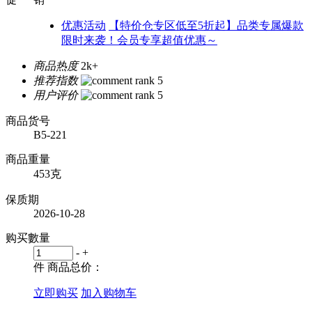
优惠活动
【特价仓专区低至5折起】品类专属爆款
限时来袭！会员专享超值优惠～
商品热度
2k+
推荐指数
用户评价
商品货号
B5-221
商品重量
453克
保质期
2026-10-28
购买數量
-
+
件
商品总价：
立即购买
加入购物车