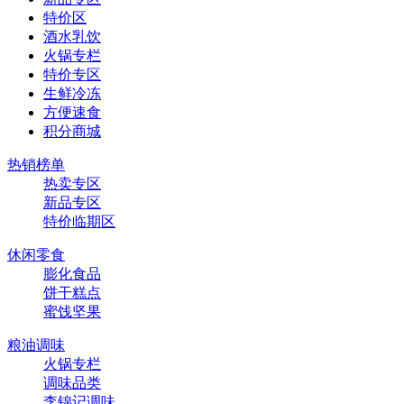
特价区
酒水乳饮
火锅专栏
特价专区
生鲜冷冻
方便速食
积分商城
热销榜单
热卖专区
新品专区
特价临期区
休闲零食
膨化食品
饼干糕点
蜜饯坚果
粮油调味
火锅专栏
调味品类
李锦记调味