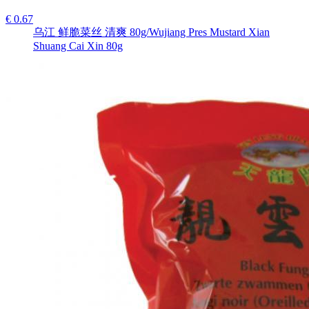
€ 0.67
乌江 鲜脆菜丝 清爽 80g/Wujiang Pres Mustard Xian
Shuang Cai Xin 80g