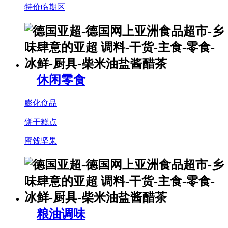
特价临期区
休闲零食
膨化食品
饼干糕点
蜜饯坚果
粮油调味