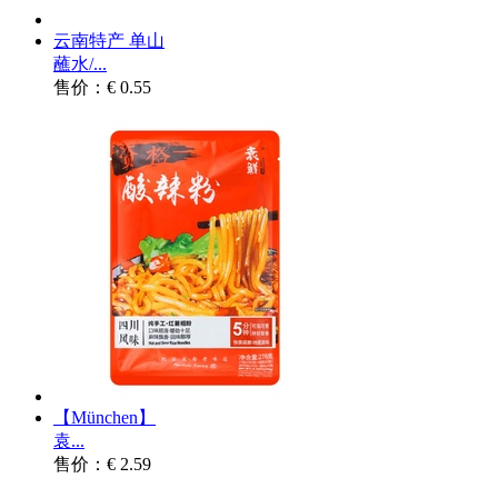
云南特产 单山
蘸水/...
售价：€ 0.55
【München】
袁...
售价：€ 2.59