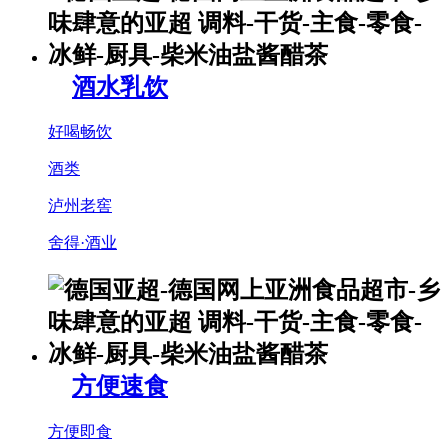
酒水乳饮
好喝畅饮
酒类
泸州老窖
舍得·酒业
方便速食
方便即食