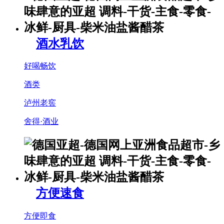
酒水乳饮
好喝畅饮
酒类
泸州老窖
舍得·酒业
方便速食
方便即食