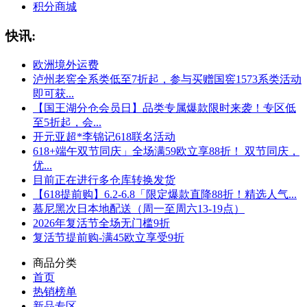
积分商城
快讯:
欧洲境外运费
泸州老窖全系类低至7折起，参与买赠国窖1573系类活动
即可获...
【国王湖分仓会员日】品类专属爆款限时来袭！专区低
至5折起，会...
开元亚超*李锦记618联名活动
618+端午双节同庆」全场满59欧立享88折！ 双节同庆，
优...
目前正在进行多仓库转换发货
【618提前购】6.2-6.8「限定爆款直降88折！精选人气...
慕尼黑次日本地配送（周一至周六13-19点）
2026年复活节全场无门槛9折
复活节提前购-满45欧立享受9折
商品分类
首页
热销榜单
新品专区