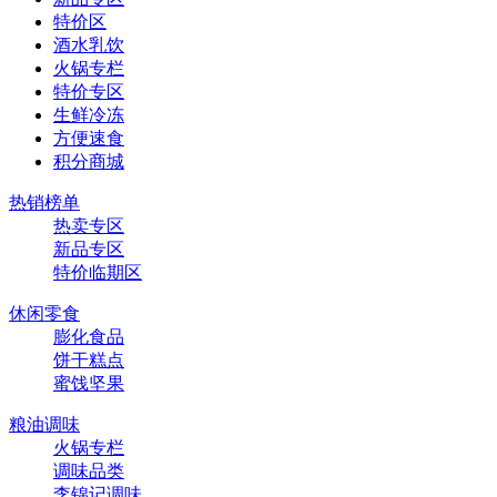
特价区
酒水乳饮
火锅专栏
特价专区
生鲜冷冻
方便速食
积分商城
热销榜单
热卖专区
新品专区
特价临期区
休闲零食
膨化食品
饼干糕点
蜜饯坚果
粮油调味
火锅专栏
调味品类
李锦记调味