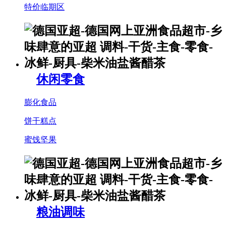
特价临期区
休闲零食
膨化食品
饼干糕点
蜜饯坚果
粮油调味