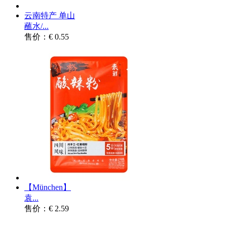
云南特产 单山
蘸水/...
售价：€ 0.55
【München】
袁...
售价：€ 2.59