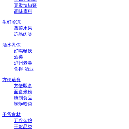
豆瓣辣椒酱
调味底料
生鲜冷冻
蔬菜水果
冻品肉类
酒水乳饮
好喝畅饮
酒类
泸州老窖
舍得·酒业
方便速食
方便即食
面食米粉
腌制食品
螺蛳粉类
干货食材
五谷杂粮
干货品类