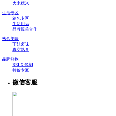
大米糯米
生活专区
箱包专区
生活用品
品牌报关合作
熟食美味
丁姐卤味
真空熟食
品牌好物
RELX 悦刻
特价专区
微信客服