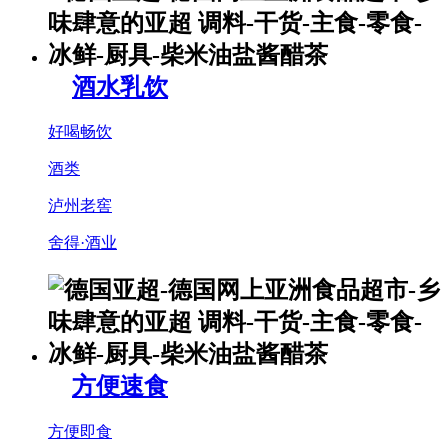
酒水乳饮
好喝畅饮
酒类
泸州老窖
舍得·酒业
方便速食
方便即食