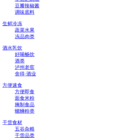
豆瓣辣椒酱
调味底料
生鲜冷冻
蔬菜水果
冻品肉类
酒水乳饮
好喝畅饮
酒类
泸州老窖
舍得·酒业
方便速食
方便即食
面食米粉
腌制食品
螺蛳粉类
干货食材
五谷杂粮
干货品类