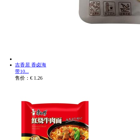
吉香居 香卤海
带10...
售价：€ 1.26