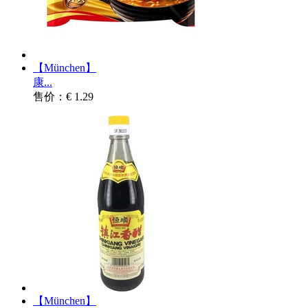
【München】
康...
售价：€ 1.29
【München】