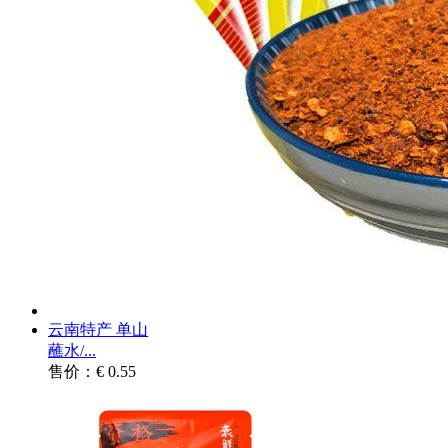
云南特产 单山
蘸水/...
售价：€ 0.55