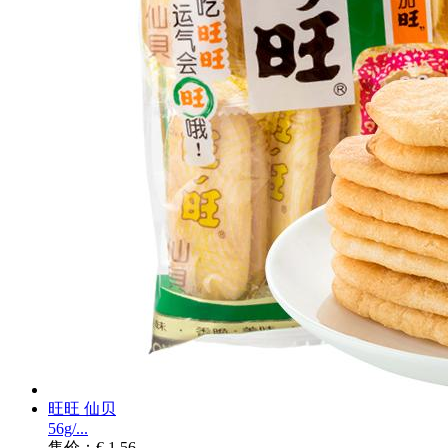
旺旺 仙贝
56g/...
售价：€ 1.56