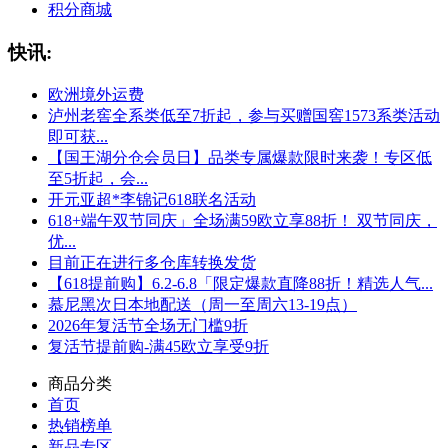
积分商城
快讯:
欧洲境外运费
泸州老窖全系类低至7折起，参与买赠国窖1573系类活动
即可获...
【国王湖分仓会员日】品类专属爆款限时来袭！专区低
至5折起，会...
开元亚超*李锦记618联名活动
618+端午双节同庆」全场满59欧立享88折！ 双节同庆，
优...
目前正在进行多仓库转换发货
【618提前购】6.2-6.8「限定爆款直降88折！精选人气...
慕尼黑次日本地配送（周一至周六13-19点）
2026年复活节全场无门槛9折
复活节提前购-满45欧立享受9折
商品分类
首页
热销榜单
新品专区