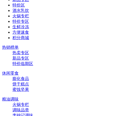
特价区
酒水乳饮
火锅专栏
特价专区
生鲜冷冻
方便速食
积分商城
热销榜单
热卖专区
新品专区
特价临期区
休闲零食
膨化食品
饼干糕点
蜜饯坚果
粮油调味
火锅专栏
调味品类
李锦记调味