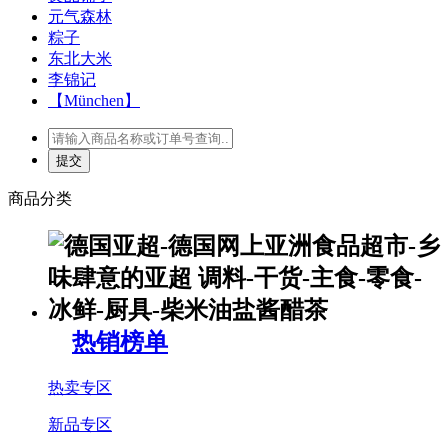
元气森林
粽子
东北大米
李锦记
【München】
商品分类
热销榜单
热卖专区
新品专区