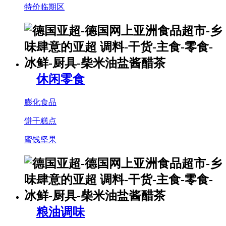
特价临期区
休闲零食
膨化食品
饼干糕点
蜜饯坚果
粮油调味