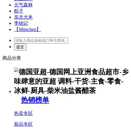
元气森林
粽子
东北大米
李锦记
【München】
商品分类
热销榜单
热卖专区
新品专区