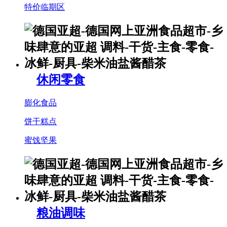
特价临期区
休闲零食
膨化食品
饼干糕点
蜜饯坚果
粮油调味