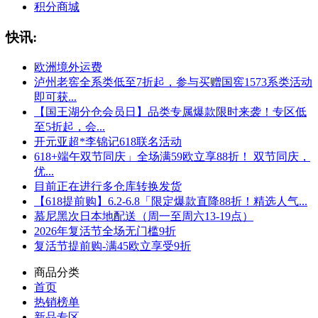
积分商城
快讯:
欧洲境外运费
泸州老窖全系类低至7折起，参与买赠国窖1573系类活动
即可获...
【国王湖分仓会员日】品类专属爆款限时来袭！专区低
至5折起，会...
开元亚超*李锦记618联名活动
618+端午双节同庆」全场满59欧立享88折！ 双节同庆，
优...
目前正在进行多仓库转换发货
【618提前购】6.2-6.8「限定爆款直降88折！精选人气...
慕尼黑次日本地配送（周一至周六13-19点）
2026年复活节全场无门槛9折
复活节提前购-满45欧立享受9折
商品分类
首页
热销榜单
新品专区