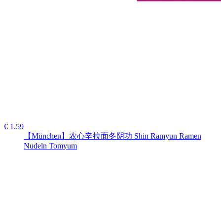
€ 1.59
【München】农心辛拉面冬阴功 Shin Ramyun Ramen
Nudeln Tomyum