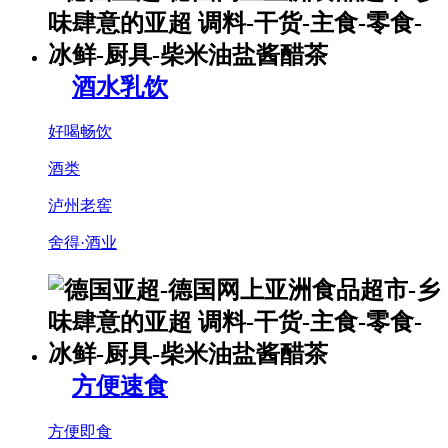
酒水乳饮
好喝畅饮
酒类
泸州老窖
舍得·酒业
方便速食
方便即食