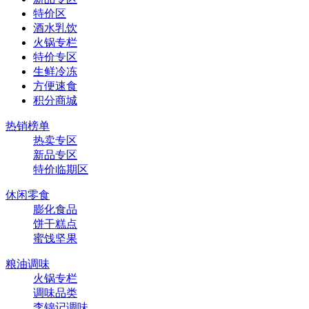
特价区
酒水乳饮
火锅专栏
特价专区
生鲜冷冻
方便速食
积分商城
热销榜单
热卖专区
新品专区
特价临期区
休闲零食
膨化食品
饼干糕点
蜜饯坚果
粮油调味
火锅专栏
调味品类
李锦记调味