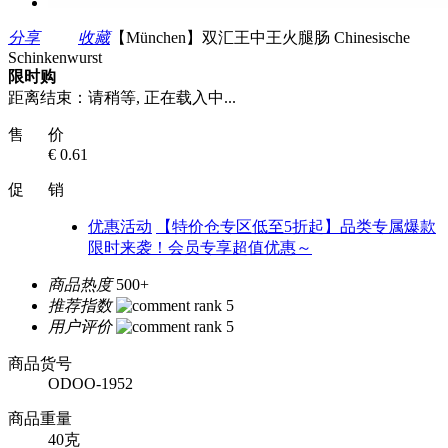
分享
收藏
【München】双汇王中王火腿肠 Chinesische
Schinkenwurst
限时购
距离结束：
请稍等, 正在载入中...
售 价
€ 0.61
促 销
优惠活动
【特价仓专区低至5折起】品类专属爆款
限时来袭！会员专享超值优惠～
商品热度
500+
推荐指数
用户评价
商品货号
ODOO-1952
商品重量
40克