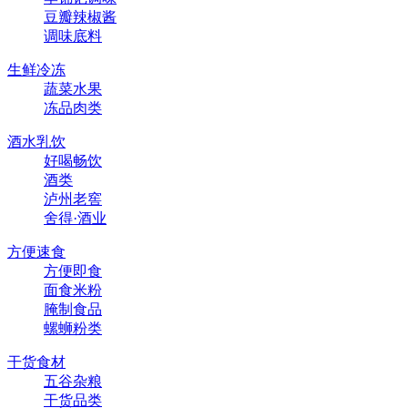
豆瓣辣椒酱
调味底料
生鲜冷冻
蔬菜水果
冻品肉类
酒水乳饮
好喝畅饮
酒类
泸州老窖
舍得·酒业
方便速食
方便即食
面食米粉
腌制食品
螺蛳粉类
干货食材
五谷杂粮
干货品类