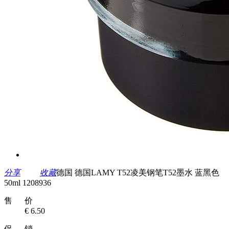
分享
收藏
德国 德国LAMY T52凌美钢笔T52墨水 蓝黑色
50ml 1208936
售 价
€ 6.50
促 销