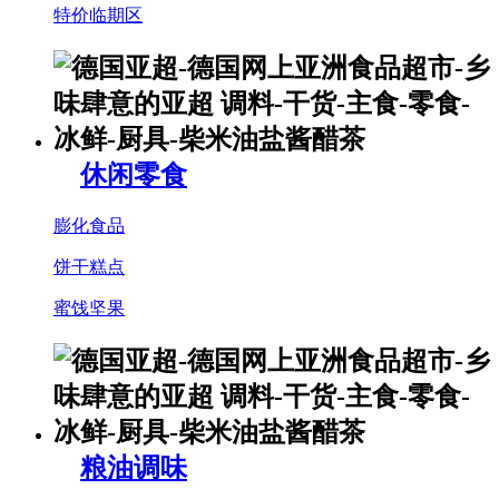
特价临期区
休闲零食
膨化食品
饼干糕点
蜜饯坚果
粮油调味