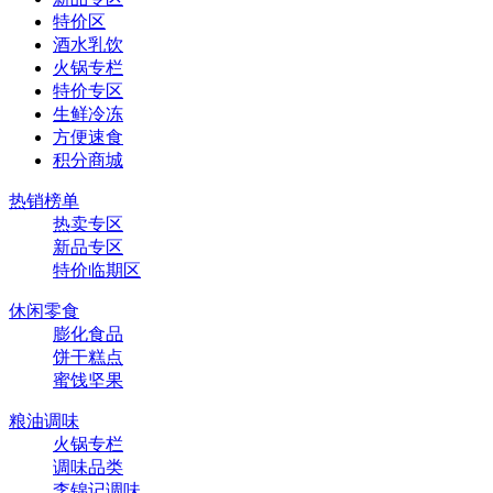
特价区
酒水乳饮
火锅专栏
特价专区
生鲜冷冻
方便速食
积分商城
热销榜单
热卖专区
新品专区
特价临期区
休闲零食
膨化食品
饼干糕点
蜜饯坚果
粮油调味
火锅专栏
调味品类
李锦记调味