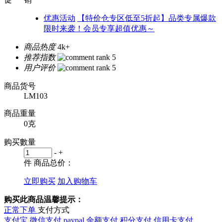
优惠活动
【特价仓专区低至5折起】品类专属爆款
限时来袭！会员专享超值优惠～
商品热度
4k+
推荐指数
用户评价
商品货号
LM103
商品重量
0克
购买數量
-
+
件
商品总价：
立即购买
加入购物车
购买此商品温馨提示：
正常下单
支付方式
支付宝
微信支付
paypal
余额支付
积分支付
信用卡支付