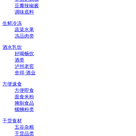
豆瓣辣椒酱
调味底料
生鲜冷冻
蔬菜水果
冻品肉类
酒水乳饮
好喝畅饮
酒类
泸州老窖
舍得·酒业
方便速食
方便即食
面食米粉
腌制食品
螺蛳粉类
干货食材
五谷杂粮
干货品类