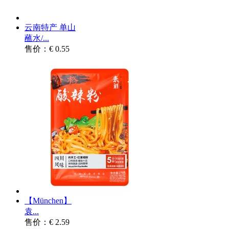
云南特产 单山
蘸水/...
售价：€ 0.55
【München】
袁...
售价：€ 2.59