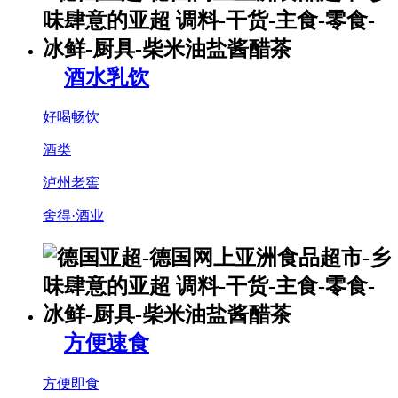
酒水乳饮
好喝畅饮
酒类
泸州老窖
舍得·酒业
方便速食
方便即食