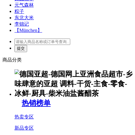
元气森林
粽子
东北大米
李锦记
【München】
商品分类
热销榜单
热卖专区
新品专区