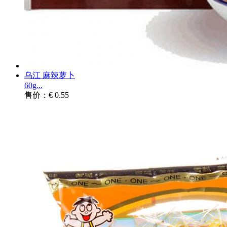
乌江 麻辣萝卜
60g...
售价：€ 0.55