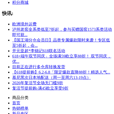
积分商城
快讯:
欧洲境外运费
泸州老窖全系类低至7折起，参与买赠国窖1573系类活动
即可获...
【国王湖分仓会员日】品类专属爆款限时来袭！专区低
至5折起，会...
开元亚超*李锦记618联名活动
618+端午双节同庆」全场满59欧立享88折！ 双节同庆，
优...
目前正在进行多仓库转换发货
【618提前购】6.2-6.8「限定爆款直降88折！精选人气...
慕尼黑次日本地配送（周一至周六13-19点）
2026年复活节全场无门槛9折
复活节提前购-满45欧立享受9折
商品分类
首页
热销榜单
新品专区