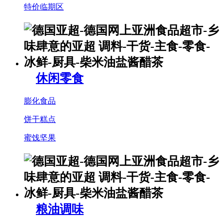
特价临期区
休闲零食
膨化食品
饼干糕点
蜜饯坚果
粮油调味