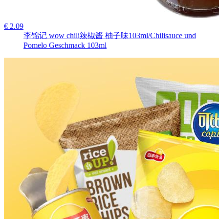
€ 2.09
李锦记 wow chili辣椒酱 柚子味103ml/Chilisauce und
Pomelo Geschmack 103ml