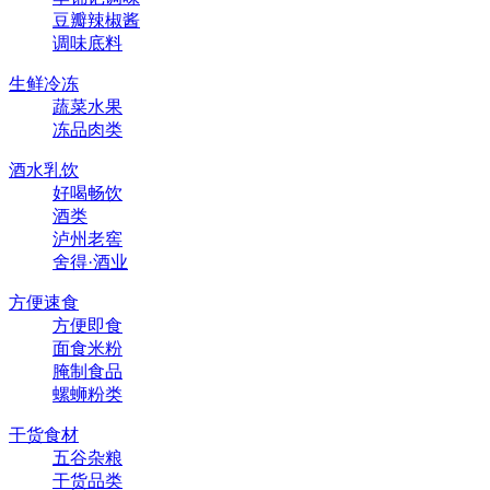
豆瓣辣椒酱
调味底料
生鲜冷冻
蔬菜水果
冻品肉类
酒水乳饮
好喝畅饮
酒类
泸州老窖
舍得·酒业
方便速食
方便即食
面食米粉
腌制食品
螺蛳粉类
干货食材
五谷杂粮
干货品类