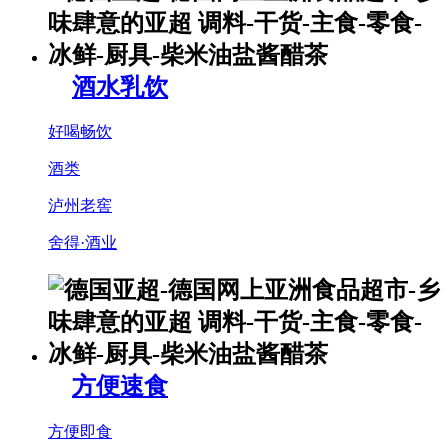
酒水乳饮
好喝畅饮
酒类
泸州老窖
舍得·酒业
方便速食
方便即食