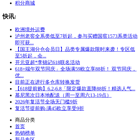
积分商城
快讯:
欧洲境外运费
泸州老窖全系类低至7折起，参与买赠国窖1573系类活动
即可获...
【国王湖分仓会员日】品类专属爆款限时来袭！专区低
至5折起，会...
开元亚超*李锦记618联名活动
618+端午双节同庆」全场满59欧立享88折！ 双节同庆，
优...
目前正在进行多仓库转换发货
【618提前购】6.2-6.8「限定爆款直降88折！精选人气...
慕尼黑次日本地配送（周一至周六13-19点）
2026年复活节全场无门槛9折
复活节提前购-满45欧立享受9折
商品分类
首页
热销榜单
新品专区