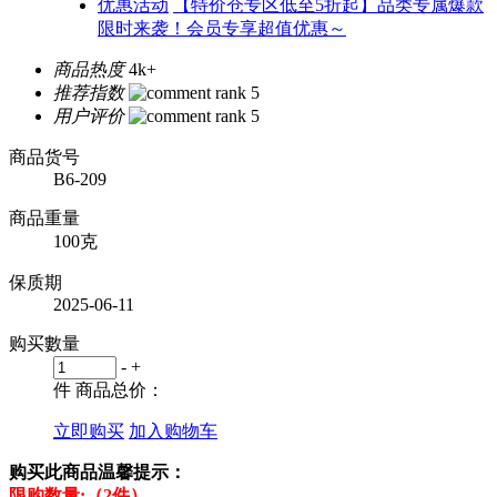
优惠活动
【特价仓专区低至5折起】品类专属爆款
限时来袭！会员专享超值优惠～
商品热度
4k+
推荐指数
用户评价
商品货号
B6-209
商品重量
100克
保质期
2025-06-11
购买數量
-
+
件
商品总价：
立即购买
加入购物车
购买此商品温馨提示：
限购数量:（2件）