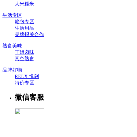
大米糯米
生活专区
箱包专区
生活用品
品牌报关合作
熟食美味
丁姐卤味
真空熟食
品牌好物
RELX 悦刻
特价专区
微信客服