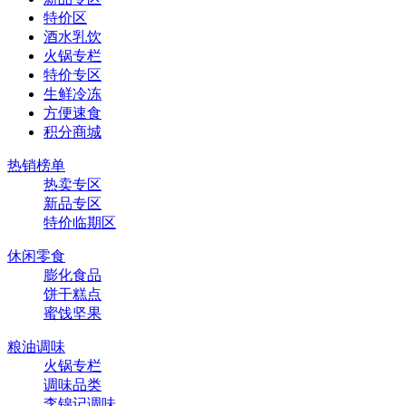
特价区
酒水乳饮
火锅专栏
特价专区
生鲜冷冻
方便速食
积分商城
热销榜单
热卖专区
新品专区
特价临期区
休闲零食
膨化食品
饼干糕点
蜜饯坚果
粮油调味
火锅专栏
调味品类
李锦记调味