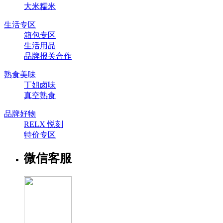
大米糯米
生活专区
箱包专区
生活用品
品牌报关合作
熟食美味
丁姐卤味
真空熟食
品牌好物
RELX 悦刻
特价专区
微信客服