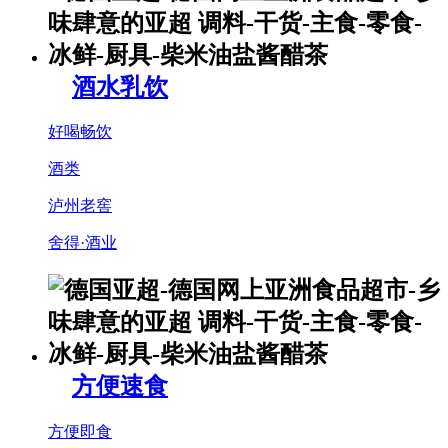
酒水乳饮
好喝畅饮
酒类
泸州老窖
舍得·酒业
方便速食
方便即食