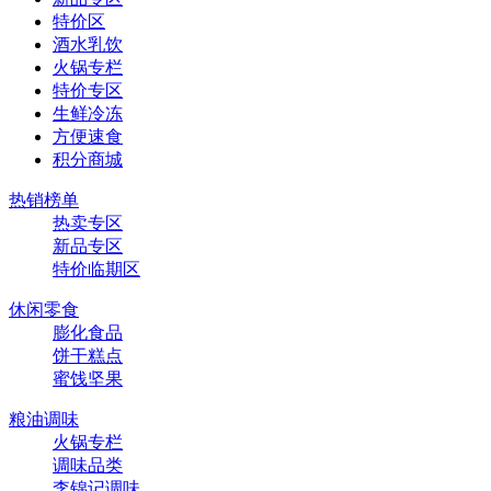
特价区
酒水乳饮
火锅专栏
特价专区
生鲜冷冻
方便速食
积分商城
热销榜单
热卖专区
新品专区
特价临期区
休闲零食
膨化食品
饼干糕点
蜜饯坚果
粮油调味
火锅专栏
调味品类
李锦记调味