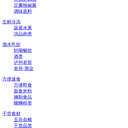
豆瓣辣椒酱
调味底料
生鲜冷冻
蔬菜水果
冻品肉类
酒水乳饮
好喝畅饮
酒类
泸州老窖
舍得·酒业
方便速食
方便即食
面食米粉
腌制食品
螺蛳粉类
干货食材
五谷杂粮
干货品类