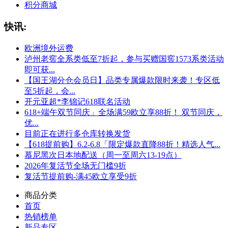
积分商城
快讯:
欧洲境外运费
泸州老窖全系类低至7折起，参与买赠国窖1573系类活动
即可获...
【国王湖分仓会员日】品类专属爆款限时来袭！专区低
至5折起，会...
开元亚超*李锦记618联名活动
618+端午双节同庆」全场满59欧立享88折！ 双节同庆，
优...
目前正在进行多仓库转换发货
【618提前购】6.2-6.8「限定爆款直降88折！精选人气...
慕尼黑次日本地配送（周一至周六13-19点）
2026年复活节全场无门槛9折
复活节提前购-满45欧立享受9折
商品分类
首页
热销榜单
新品专区