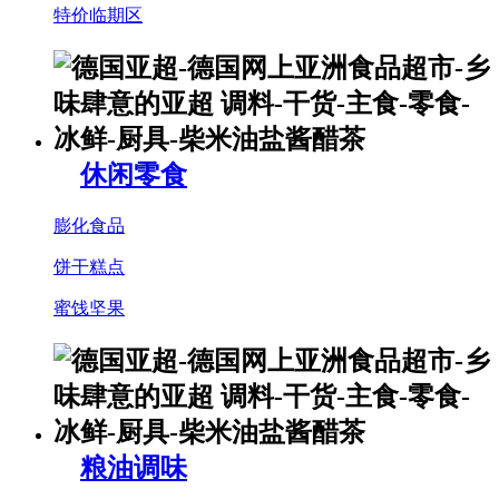
特价临期区
休闲零食
膨化食品
饼干糕点
蜜饯坚果
粮油调味