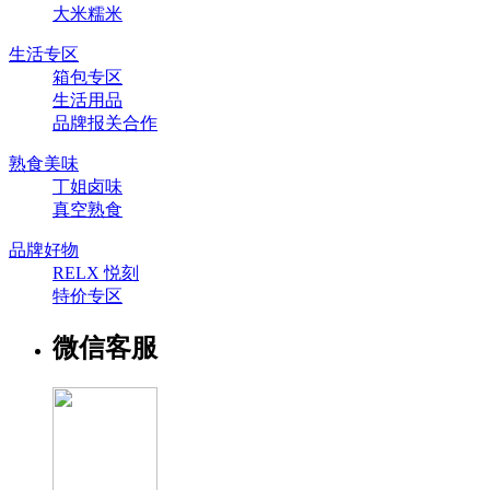
大米糯米
生活专区
箱包专区
生活用品
品牌报关合作
熟食美味
丁姐卤味
真空熟食
品牌好物
RELX 悦刻
特价专区
微信客服