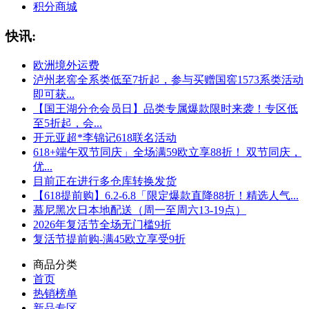
积分商城
快讯:
欧洲境外运费
泸州老窖全系类低至7折起，参与买赠国窖1573系类活动
即可获...
【国王湖分仓会员日】品类专属爆款限时来袭！专区低
至5折起，会...
开元亚超*李锦记618联名活动
618+端午双节同庆」全场满59欧立享88折！ 双节同庆，
优...
目前正在进行多仓库转换发货
【618提前购】6.2-6.8「限定爆款直降88折！精选人气...
慕尼黑次日本地配送（周一至周六13-19点）
2026年复活节全场无门槛9折
复活节提前购-满45欧立享受9折
商品分类
首页
热销榜单
新品专区