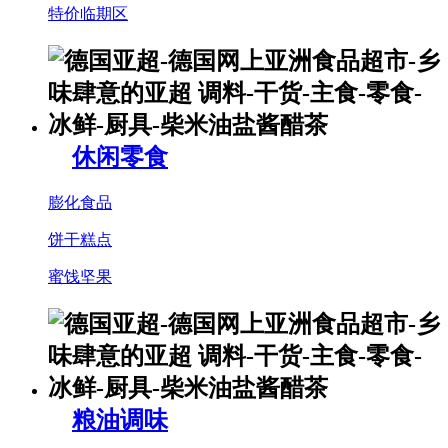
特价临期区
休闲零食
膨化食品
饼干糕点
蜜饯坚果
粮油调味