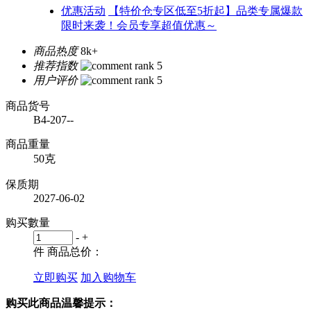
优惠活动
【特价仓专区低至5折起】品类专属爆款
限时来袭！会员专享超值优惠～
商品热度
8k+
推荐指数
用户评价
商品货号
B4-207--
商品重量
50克
保质期
2027-06-02
购买數量
-
+
件
商品总价：
立即购买
加入购物车
购买此商品温馨提示：