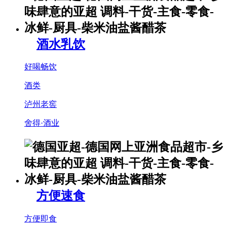
酒水乳饮
好喝畅饮
酒类
泸州老窖
舍得·酒业
方便速食
方便即食