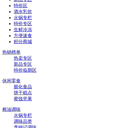
特价区
酒水乳饮
火锅专栏
特价专区
生鲜冷冻
方便速食
积分商城
热销榜单
热卖专区
新品专区
特价临期区
休闲零食
膨化食品
饼干糕点
蜜饯坚果
粮油调味
火锅专栏
调味品类
李锦记调味