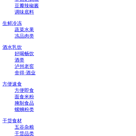
豆瓣辣椒酱
调味底料
生鲜冷冻
蔬菜水果
冻品肉类
酒水乳饮
好喝畅饮
酒类
泸州老窖
舍得·酒业
方便速食
方便即食
面食米粉
腌制食品
螺蛳粉类
干货食材
五谷杂粮
干货品类