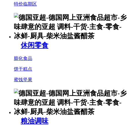
特价临期区
休闲零食
膨化食品
饼干糕点
蜜饯坚果
粮油调味