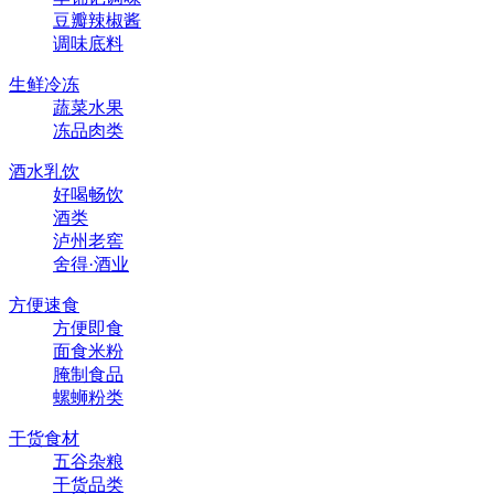
豆瓣辣椒酱
调味底料
生鲜冷冻
蔬菜水果
冻品肉类
酒水乳饮
好喝畅饮
酒类
泸州老窖
舍得·酒业
方便速食
方便即食
面食米粉
腌制食品
螺蛳粉类
干货食材
五谷杂粮
干货品类