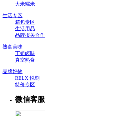
大米糯米
生活专区
箱包专区
生活用品
品牌报关合作
熟食美味
丁姐卤味
真空熟食
品牌好物
RELX 悦刻
特价专区
微信客服