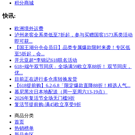
积分商城
快讯:
欧洲境外运费
泸州老窖全系类低至7折起，参与买赠国窖1573系类活动
即可获...
【国王湖分仓会员日】品类专属爆款限时来袭！专区低
至5折起，会...
开元亚超*李锦记618联名活动
618+端午双节同庆」全场满59欧立享88折！ 双节同庆，
优...
目前正在进行多仓库转换发货
【618提前购】6.2-6.8「限定爆款直降88折！精选人气...
慕尼黑次日本地配送（周一至周六13-19点）
2026年复活节全场无门槛9折
复活节提前购-满45欧立享受9折
商品分类
首页
热销榜单
新品专区