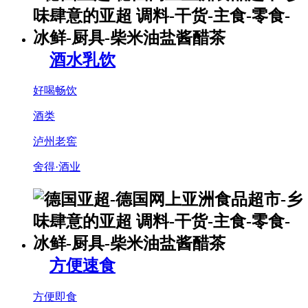
酒水乳饮
好喝畅饮
酒类
泸州老窖
舍得·酒业
方便速食
方便即食