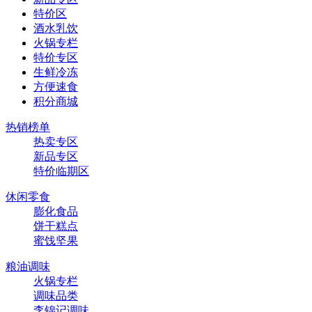
特价区
酒水乳饮
火锅专栏
特价专区
生鲜冷冻
方便速食
积分商城
热销榜单
热卖专区
新品专区
特价临期区
休闲零食
膨化食品
饼干糕点
蜜饯坚果
粮油调味
火锅专栏
调味品类
李锦记调味