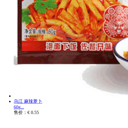
乌江 麻辣萝卜
60g...
售价：€ 0.55