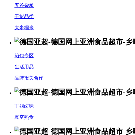
五谷杂粮
干货品类
大米糯米
箱包专区
生活用品
品牌报关合作
丁姐卤味
真空熟食