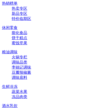
热销榜单
热卖专区
新品专区
特价临期区
休闲零食
膨化食品
饼干糕点
蜜饯坚果
粮油调味
火锅专栏
调味品类
李锦记调味
豆瓣辣椒酱
调味底料
生鲜冷冻
蔬菜水果
冻品肉类
酒水乳饮