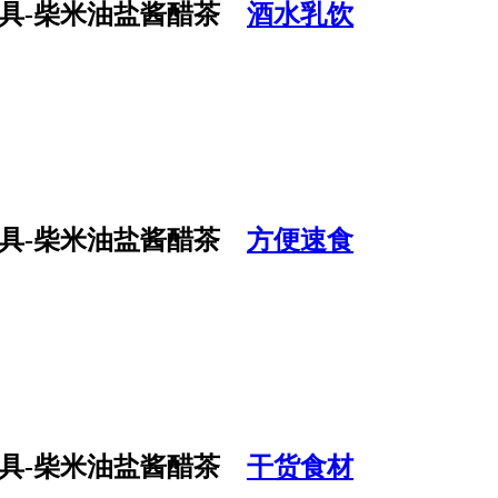
酒水乳饮
方便速食
干货食材