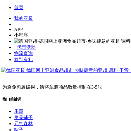
首页
我的亚超
APP
小程序
优惠活动
物流查询
签到有礼
为避免包裹破损，请将瓶装商品数量控制在3-5瓶
热门关键词
乐事
良品铺子
元气森林
粽子