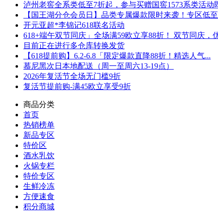
泸州老窖全系类低至7折起，参与买赠国窖1573系类活动即可
【国王湖分仓会员日】品类专属爆款限时来袭！专区低至5折
开元亚超*李锦记618联名活动
618+端午双节同庆」全场满59欧立享88折！ 双节同庆，优.
目前正在进行多仓库转换发货
【618提前购】6.2-6.8「限定爆款直降88折！精选人气...
慕尼黑次日本地配送（周一至周六13-19点）
2026年复活节全场无门槛9折
复活节提前购-满45欧立享受9折
商品分类
首页
热销榜单
新品专区
特价区
酒水乳饮
火锅专栏
特价专区
生鲜冷冻
方便速食
积分商城