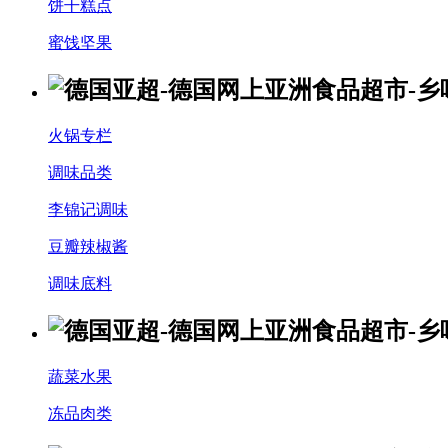
饼干糕点
蜜饯坚果
火锅专栏
调味品类
李锦记调味
豆瓣辣椒酱
调味底料
蔬菜水果
冻品肉类