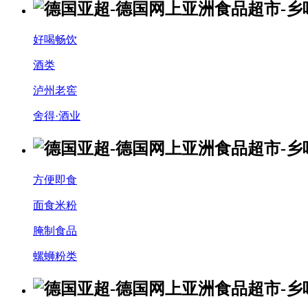
好喝畅饮
酒类
泸州老窖
舍得·酒业
方便即食
面食米粉
腌制食品
螺蛳粉类