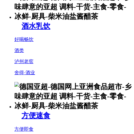
酒水乳饮
好喝畅饮
酒类
泸州老窖
舍得·酒业
方便速食
方便即食