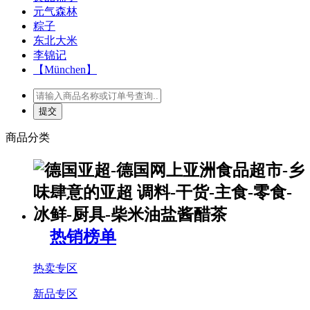
元气森林
粽子
东北大米
李锦记
【München】
商品分类
热销榜单
热卖专区
新品专区