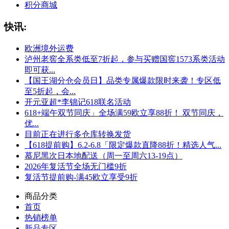
积分商城
快讯:
欧洲境外运费
泸州老窖全系类低至7折起，参与买赠国窖1573系类活动
即可获...
【国王湖分仓会员日】品类专属爆款限时来袭！专区低
至5折起，会...
开元亚超*李锦记618联名活动
618+端午双节同庆」全场满59欧立享88折！ 双节同庆，
优...
目前正在进行多仓库转换发货
【618提前购】6.2-6.8「限定爆款直降88折！精选人气...
慕尼黑次日本地配送（周一至周六13-19点）
2026年复活节全场无门槛9折
复活节提前购-满45欧立享受9折
商品分类
首页
热销榜单
新品专区