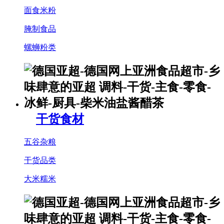
面食米粉
腌制食品
螺蛳粉类
干货食材
五谷杂粮
干货品类
大米糯米