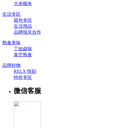
大米糯米
生活专区
箱包专区
生活用品
品牌报关合作
熟食美味
丁姐卤味
真空熟食
品牌好物
RELX 悦刻
特价专区
微信客服