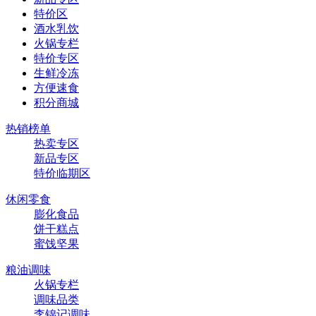
特价区
酒水乳饮
火锅专栏
特价专区
生鲜冷冻
方便速食
积分商城
热销榜单
热卖专区
新品专区
特价临期区
休闲零食
膨化食品
饼干糕点
蜜饯坚果
粮油调味
火锅专栏
调味品类
李锦记调味