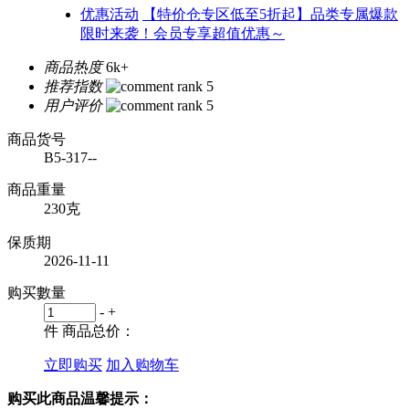
优惠活动
【特价仓专区低至5折起】品类专属爆款
限时来袭！会员专享超值优惠～
商品热度
6k+
推荐指数
用户评价
商品货号
B5-317--
商品重量
230克
保质期
2026-11-11
购买數量
-
+
件
商品总价：
立即购买
加入购物车
购买此商品温馨提示：