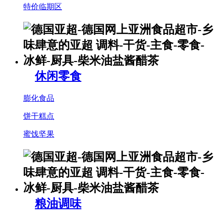
特价临期区
休闲零食
膨化食品
饼干糕点
蜜饯坚果
粮油调味