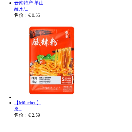
云南特产 单山
蘸水/...
售价：€ 0.55
【München】
袁...
售价：€ 2.59