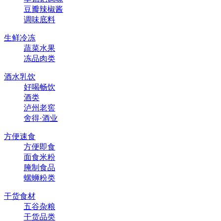
豆瓣辣椒酱
调味底料
生鲜冷冻
蔬菜水果
冻品肉类
酒水乳饮
好喝畅饮
酒类
泸州老窖
舍得·酒业
方便速食
方便即食
面食米粉
腌制食品
螺蛳粉类
干货食材
五谷杂粮
干货品类