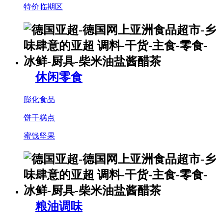
特价临期区
休闲零食
膨化食品
饼干糕点
蜜饯坚果
粮油调味