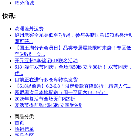
积分商城
快讯:
欧洲境外运费
泸州老窖全系类低至7折起，参与买赠国窖1573系类活动
即可获...
【国王湖分仓会员日】品类专属爆款限时来袭！专区低
至5折起，会...
开元亚超*李锦记618联名活动
618+端午双节同庆」全场满59欧立享88折！ 双节同庆，
优...
目前正在进行多仓库转换发货
【618提前购】6.2-6.8「限定爆款直降88折！精选人气...
慕尼黑次日本地配送（周一至周六13-19点）
2026年复活节全场无门槛9折
复活节提前购-满45欧立享受9折
商品分类
首页
热销榜单
新品专区