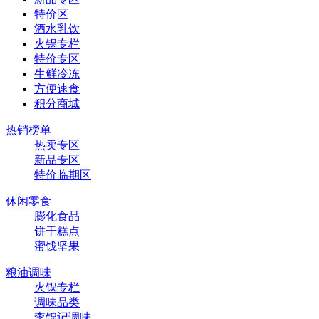
特价区
酒水乳饮
火锅专栏
特价专区
生鲜冷冻
方便速食
积分商城
热销榜单
热卖专区
新品专区
特价临期区
休闲零食
膨化食品
饼干糕点
蜜饯坚果
粮油调味
火锅专栏
调味品类
李锦记调味