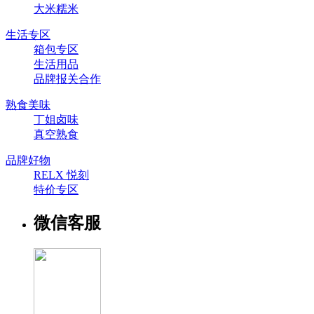
大米糯米
生活专区
箱包专区
生活用品
品牌报关合作
熟食美味
丁姐卤味
真空熟食
品牌好物
RELX 悦刻
特价专区
微信客服