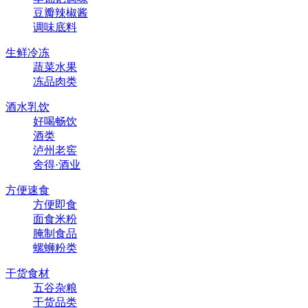
豆瓣辣椒酱
调味底料
生鲜冷冻
蔬菜水果
冻品肉类
酒水乳饮
好喝畅饮
酒类
泸州老窖
舍得·酒业
方便速食
方便即食
面食米粉
腌制食品
螺蛳粉类
干货食材
五谷杂粮
干货品类