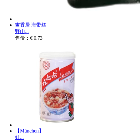
吉香居 海带丝
野山...
售价：€ 0.73
【München】
娃...