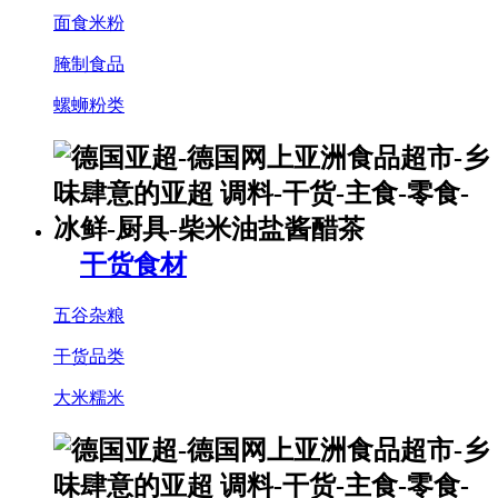
面食米粉
腌制食品
螺蛳粉类
干货食材
五谷杂粮
干货品类
大米糯米