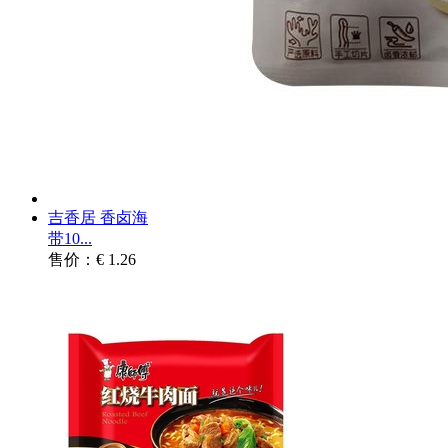
吉香居 香卤海
带10...
售价：€ 1.26