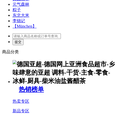
元气森林
粽子
东北大米
李锦记
【München】
商品分类
热销榜单
热卖专区
新品专区