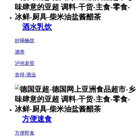
酒水乳饮
好喝畅饮
酒类
泸州老窖
舍得·酒业
方便速食
方便即食