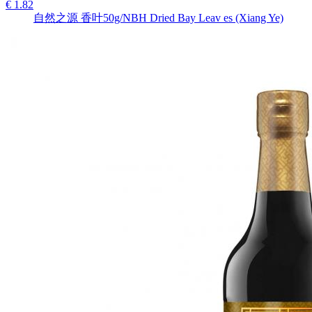
€ 1.82
自然之源 香叶50g/NBH Dried Bay Leav es (Xiang Ye)