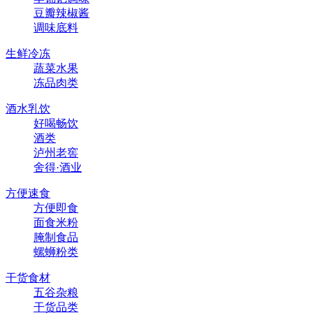
豆瓣辣椒酱
调味底料
生鲜冷冻
蔬菜水果
冻品肉类
酒水乳饮
好喝畅饮
酒类
泸州老窖
舍得·酒业
方便速食
方便即食
面食米粉
腌制食品
螺蛳粉类
干货食材
五谷杂粮
干货品类