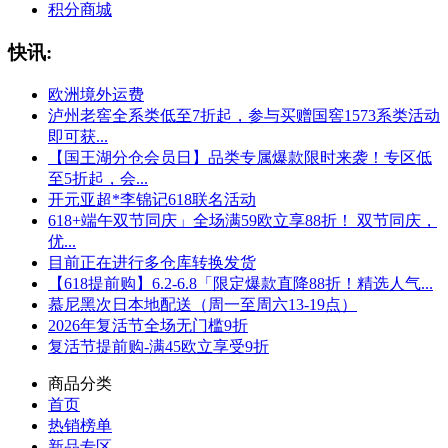
积分商城
快讯:
欧洲境外运费
泸州老窖全系类低至7折起，参与买赠国窖1573系类活动
即可获...
【国王湖分仓会员日】品类专属爆款限时来袭！专区低
至5折起，会...
开元亚超*李锦记618联名活动
618+端午双节同庆」全场满59欧立享88折！ 双节同庆，
优...
目前正在进行多仓库转换发货
【618提前购】6.2-6.8「限定爆款直降88折！精选人气...
慕尼黑次日本地配送（周一至周六13-19点）
2026年复活节全场无门槛9折
复活节提前购-满45欧立享受9折
商品分类
首页
热销榜单
新品专区