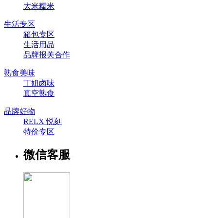
大米糯米
生活专区
箱包专区
生活用品
品牌报关合作
熟食美味
丁姐卤味
真空熟食
品牌好物
RELX 悦刻
特价专区
微信客服