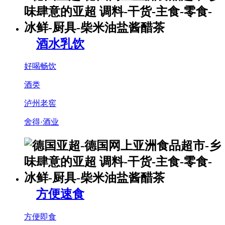
酒水乳饮
好喝畅饮
酒类
泸州老窖
舍得·酒业
方便速食
方便即食