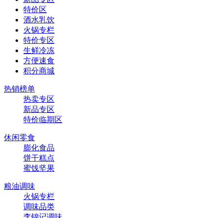
特价区
酒水乳饮
火锅专栏
特价专区
生鲜冷冻
方便速食
积分商城
热销榜单
热卖专区
新品专区
特价临期区
休闲零食
膨化食品
饼干糕点
蜜饯坚果
粮油调味
火锅专栏
调味品类
李锦记调味