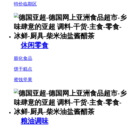
特价临期区
休闲零食
膨化食品
饼干糕点
蜜饯坚果
粮油调味