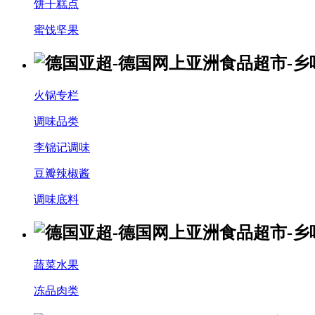
饼干糕点
蜜饯坚果
火锅专栏
调味品类
李锦记调味
豆瓣辣椒酱
调味底料
蔬菜水果
冻品肉类