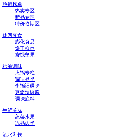
热销榜单
热卖专区
新品专区
特价临期区
休闲零食
膨化食品
饼干糕点
蜜饯坚果
粮油调味
火锅专栏
调味品类
李锦记调味
豆瓣辣椒酱
调味底料
生鲜冷冻
蔬菜水果
冻品肉类
酒水乳饮