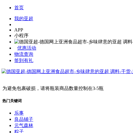
首页
我的亚超
APP
小程序
优惠活动
物流查询
签到有礼
为避免包裹破损，请将瓶装商品数量控制在3-5瓶
热门关键词
乐事
良品铺子
元气森林
粽子