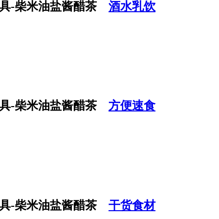
酒水乳饮
方便速食
干货食材