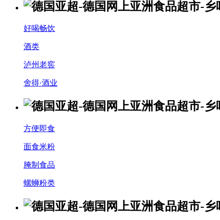
好喝畅饮
酒类
泸州老窖
舍得·酒业
方便即食
面食米粉
腌制食品
螺蛳粉类