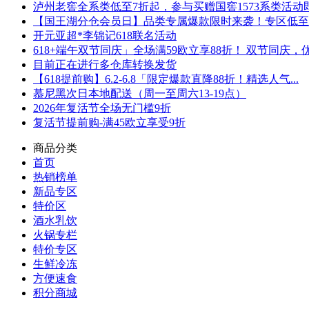
泸州老窖全系类低至7折起，参与买赠国窖1573系类活动即可
【国王湖分仓会员日】品类专属爆款限时来袭！专区低至5折
开元亚超*李锦记618联名活动
618+端午双节同庆」全场满59欧立享88折！ 双节同庆，优.
目前正在进行多仓库转换发货
【618提前购】6.2-6.8「限定爆款直降88折！精选人气...
慕尼黑次日本地配送（周一至周六13-19点）
2026年复活节全场无门槛9折
复活节提前购-满45欧立享受9折
商品分类
首页
热销榜单
新品专区
特价区
酒水乳饮
火锅专栏
特价专区
生鲜冷冻
方便速食
积分商城