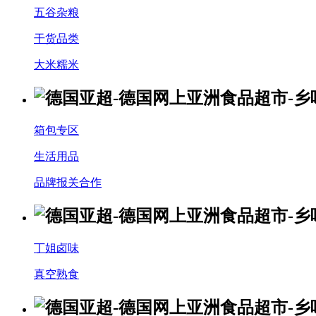
五谷杂粮
干货品类
大米糯米
箱包专区
生活用品
品牌报关合作
丁姐卤味
真空熟食