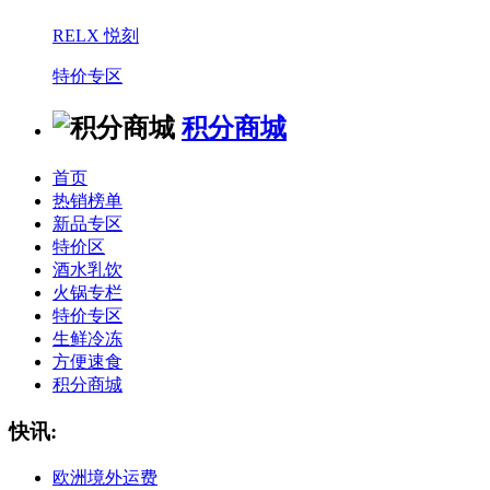
RELX 悦刻
特价专区
积分商城
首页
热销榜单
新品专区
特价区
酒水乳饮
火锅专栏
特价专区
生鲜冷冻
方便速食
积分商城
快讯:
欧洲境外运费